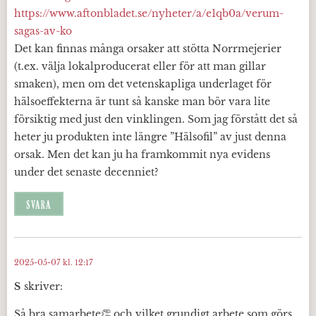
https://www.aftonbladet.se/nyheter/a/e1qb0a/verum-
sagas-av-ko
Det kan finnas många orsaker att stötta Norrmejerier
(t.ex. välja lokalproducerat eller för att man gillar
smaken), men om det vetenskapliga underlaget för
hälsoeffekterna är tunt så kanske man bör vara lite
försiktig med just den vinklingen. Som jag förstått det så
heter ju produkten inte längre ”Hälsofil” av just denna
orsak. Men det kan ju ha framkommit nya evidens
under det senaste decenniet?
SVARA
2025-05-07 kl. 12:17
S
skriver:
Så bra samarbete👏 och vilket grundigt arbete som görs