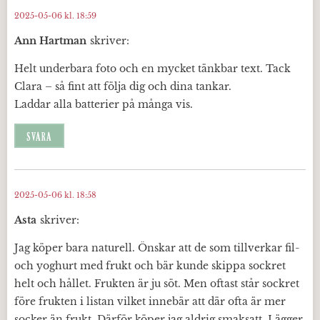
2025-05-06 kl. 18:59
Ann Hartman
skriver:
Helt underbara foto och en mycket tänkbar text. Tack
Clara – så fint att följa dig och dina tankar.
Laddar alla batterier på många vis.
SVARA
2025-05-06 kl. 18:58
Asta
skriver:
Jag köper bara naturell. Önskar att de som tillverkar fil-
och yoghurt med frukt och bär kunde skippa sockret
helt och hållet. Frukten är ju söt. Men oftast står sockret
före frukten i listan vilket innebär att där ofta är mer
socker än frukt. Därför köper jag aldrig smaksatt. Lägger