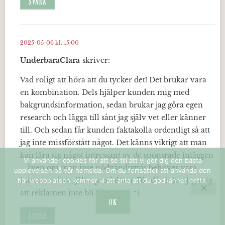
SVARA
2025-05-06 kl. 15:00
UnderbaraClara
skriver:
Vad roligt att höra att du tycker det! Det brukar vara
en kombination. Dels hjälper kunden mig med
bakgrundsinformation, sedan brukar jag göra egen
research och lägga till sånt jag själv vet eller känner
till. Och sedan får kunden faktakolla ordentligt så att
jag inte missförstått något. Det känns viktigt att man
kan lära sig något intressant av de sponsrade inläggen
Vi använder cookies för att se till att vi ger dig den bästa
– även om man inte nödvändigtvis behöver vara
upplevelsen på vår hemsida. Om du fortsätter att använda den
intresserad av själva produkten. För då tänker jag mig
här webbplatsen kommer vi att anta att du godkänner detta.
att reklamen inte blir störande =)
OK
SVARA