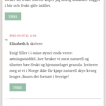
i bär och frukt själv istället.
SVARA
2025-05-07 kl. 11:04
Elisabeth h
skriver:
Enig! Eller ( i mine øyne) enda verre:
søtningsmiddel…her bruker vi mest naturell og
tilsetter bær/frukt og hjemmelaget granola. Irriterer
meg at vi i Norge ikke får kjøpt naturell skyr/kvarg
lenger…finnes det fortsatt i Sverige?
SVARA