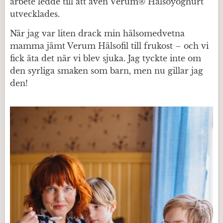
arbete ledde till att även Verum® Hälsoyoghurt
utvecklades.
När jag var liten drack min hälsomedvetna
mamma jämt Verum Hälsofil till frukost – och vi
fick äta det när vi blev sjuka. Jag tyckte inte om
den syrliga smaken som barn, men nu gillar jag
den!