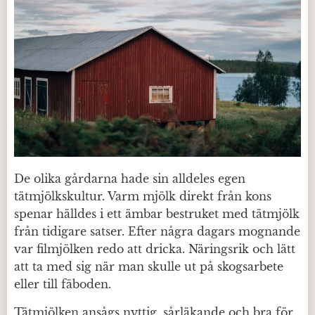
De olika gårdarna hade sin alldeles egen
tätmjölkskultur. Varm mjölk direkt från kons
spenar hälldes i ett ämbar bestruket med tätmjölk
från tidigare satser. Efter några dagars mognande
var filmjölken redo att dricka. Näringsrik och lätt
att ta med sig när man skulle ut på skogsarbete
eller till fäboden.
Tätmjölken ansågs nyttig, sårläkande och bra för