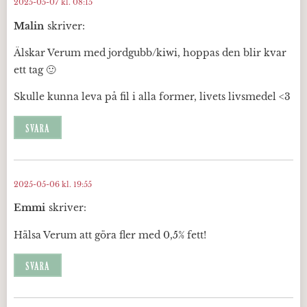
2025-05-07 kl. 08:15
Malin
skriver:
Älskar Verum med jordgubb/kiwi, hoppas den blir kvar
ett tag 🙂
Skulle kunna leva på fil i alla former, livets livsmedel <3
SVARA
2025-05-06 kl. 19:55
Emmi
skriver:
Hälsa Verum att göra fler med 0,5% fett!
SVARA