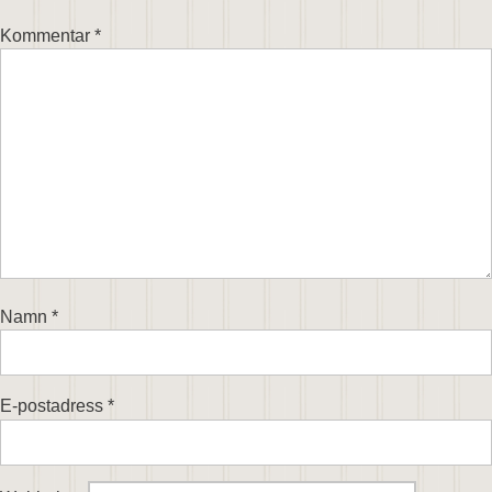
Kommentar
*
Namn
*
E-postadress
*