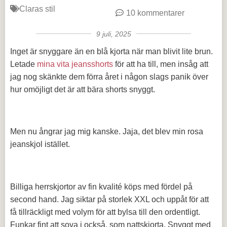
Claras stil
10 kommentarer
9 juli, 2025
Inget är snyggare än en blå kjorta när man blivit lite brun.
Letade
mina vita jeansshorts
för att ha till, men insåg att
jag nog skänkte dem förra året i någon slags panik över
hur omöjligt det är att bära shorts snyggt.
Men nu ångrar jag mig kanske. Jaja, det blev min rosa
jeanskjol istället.
Billiga herrskjortor av fin kvalité köps med fördel på
second hand. Jag siktar på storlek XXL och uppåt för att
få tillräckligt med volym för att bylsa till den ordentligt.
Funkar fint att sova i också, som nattskjorta. Snyggt med