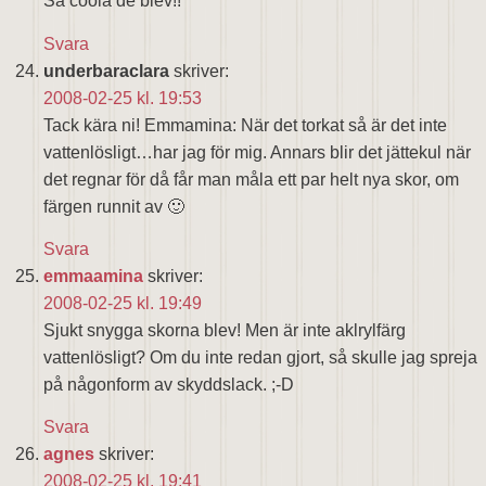
Så coola de blev!!
Svara
underbaraclara
skriver:
2008-02-25 kl. 19:53
Tack kära ni! Emmamina: När det torkat så är det inte
vattenlösligt…har jag för mig. Annars blir det jättekul när
det regnar för då får man måla ett par helt nya skor, om
färgen runnit av 🙂
Svara
emmaamina
skriver:
2008-02-25 kl. 19:49
Sjukt snygga skorna blev! Men är inte aklrylfärg
vattenlösligt? Om du inte redan gjort, så skulle jag spreja
på någonform av skyddslack. ;-D
Svara
agnes
skriver:
2008-02-25 kl. 19:41