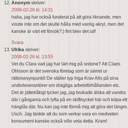
Anonym
skriver:
2008-02-26 kl. 14:31
haha, jag har också funderat på att göra liknande, men
visste inte om det skulle hålla med vanlig akryl, men det
kanske är värt ett försök?:) fint blev det iaf!
Svara
Ulrika
skriver:
2008-02-26 kl. 13:55
Vet du Clara vad jag har lärt mig på sistone? Att Claes
Ohlsson är det svenska företag som är sämst ur
rättvisesynpunkt! De ställer typ Inga Krav Alls på sina
underleverantörer om drägliga arbetsförhållanden etc.
Det är jättetråkigt tycker jag, jag brukade älska att vandra
där i gångarna och lyfta på en skiftnyckel här och köpa ett
hänglås där. Nu kan jag inte förmå mig att göra det längre.
Usch. Jag tänkte att du som verkar vara en medveten
konsument kanske också ville veta detta. Kram!