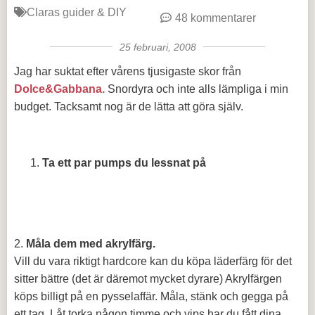
Claras guider & DIY
48 kommentarer
25 februari, 2008
Jag har suktat efter vårens tjusigaste skor från
Dolce&Gabbana.
Snordyra och inte alls lämpliga i min
budget. Tacksamt nog är de lätta att göra själv.
Ta ett par pumps du lessnat på
2.
Måla dem med akrylfärg.
Vill du vara riktigt hardcore kan du köpa läderfärg för det
sitter bättre (det är däremot mycket dyrare) Akrylfärgen
köps billigt på en pysselaffär. Måla, stänk och gegga på
ett tag. Låt torka någon timme och vips har du fått dina