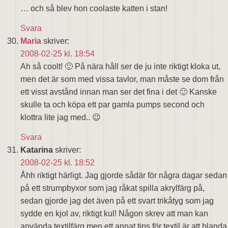
… och så blev hon coolaste katten i stan!
Svara
Maria
skriver:
2008-02-25 kl. 18:54
Ah så coolt! 🙂 På nära håll ser de ju inte riktigt kloka ut,
men det är som med vissa tavlor, man måste se dom från
ett visst avstånd innan man ser det fina i det 🙂 Kanske
skulle ta och köpa ett par gamla pumps second och
klottra lite jag med.. 😉
Svara
Katarina
skriver:
2008-02-25 kl. 18:52
Åhh riktigt härligt. Jag gjorde sådär för några dagar sedan
på ett strumpbyxor som jag råkat spilla akrylfärg på,
sedan gjorde jag det även på ett svart trikåtyg som jag
sydde en kjol av, riktigt kul! Någon skrev att man kan
använda textilfärg men ett annat tips för textil är att blanda