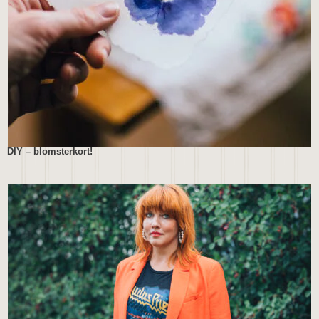
DIY – blomsterkort!