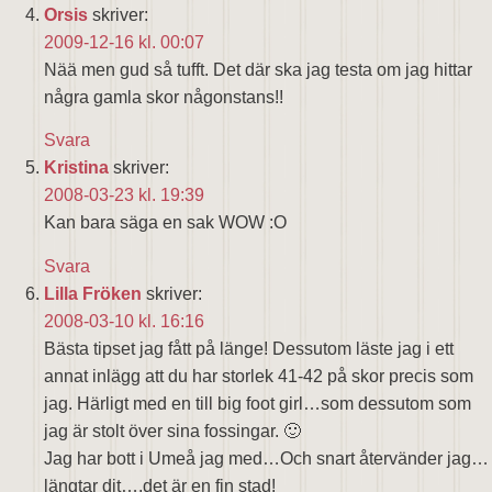
Orsis
skriver:
2009-12-16 kl. 00:07
Nää men gud så tufft. Det där ska jag testa om jag hittar
några gamla skor någonstans!!
Svara
Kristina
skriver:
2008-03-23 kl. 19:39
Kan bara säga en sak WOW :O
Svara
Lilla Fröken
skriver:
2008-03-10 kl. 16:16
Bästa tipset jag fått på länge! Dessutom läste jag i ett
annat inlägg att du har storlek 41-42 på skor precis som
jag. Härligt med en till big foot girl…som dessutom som
jag är stolt över sina fossingar. 🙂
Jag har bott i Umeå jag med…Och snart återvänder jag…
längtar dit….det är en fin stad!