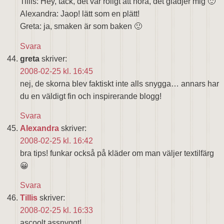
Tillis: Hey, tack, det var roligt att höra, det glädjer mig 🙂
Alexandra: Jaop! lätt som en plätt!
Greta: ja, smaken är som baken 🙂
Svara
greta
skriver:
2008-02-25 kl. 16:45
nej, de skorna blev faktiskt inte alls snygga… annars har
du en väldigt fin och inspirerande blogg!
Svara
Alexandra
skriver:
2008-02-25 kl. 16:42
bra tips! funkar också på kläder om man väljer textilfärg
😀
Svara
Tillis
skriver:
2008-02-25 kl. 16:33
ascoolt,assnyggt!