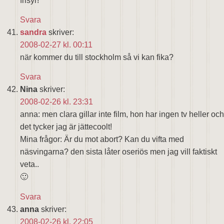
frisyr!
Svara
sandra
skriver:
2008-02-27 kl. 00:11
när kommer du till stockholm så vi kan fika?
Svara
Nina
skriver:
2008-02-26 kl. 23:31
anna: men clara gillar inte film, hon har ingen tv heller och
det tycker jag är jättecoolt!
Mina frågor: Är du mot abort? Kan du vifta med
näsvingarna? den sista låter oseriös men jag vill faktiskt
veta..
🙂
Svara
anna
skriver:
2008-02-26 kl. 22:05