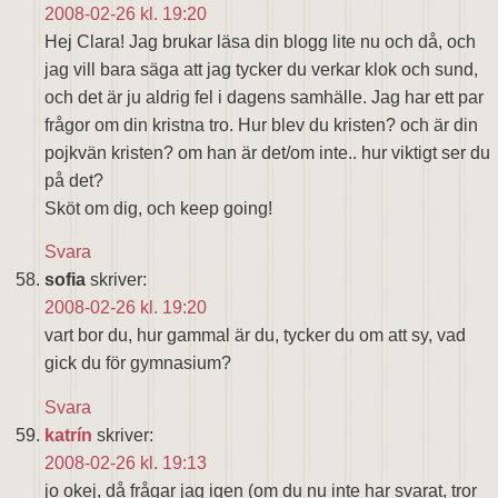
2008-02-26 kl. 19:20
Hej Clara! Jag brukar läsa din blogg lite nu och då, och
jag vill bara säga att jag tycker du verkar klok och sund,
och det är ju aldrig fel i dagens samhälle. Jag har ett par
frågor om din kristna tro. Hur blev du kristen? och är din
pojkvän kristen? om han är det/om inte.. hur viktigt ser du
på det?
Sköt om dig, och keep going!
Svara
sofia
skriver:
2008-02-26 kl. 19:20
vart bor du, hur gammal är du, tycker du om att sy, vad
gick du för gymnasium?
Svara
katrín
skriver:
2008-02-26 kl. 19:13
jo okej, då frågar jag igen (om du nu inte har svarat, tror