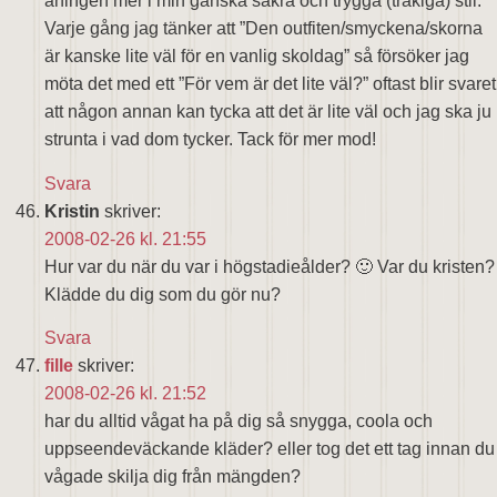
aningen mer i min ganska säkra och trygga (tråkiga) stil.
Varje gång jag tänker att ”Den outfiten/smyckena/skorna
är kanske lite väl för en vanlig skoldag” så försöker jag
möta det med ett ”För vem är det lite väl?” oftast blir svaret
att någon annan kan tycka att det är lite väl och jag ska ju
strunta i vad dom tycker. Tack för mer mod!
Svara
Kristin
skriver:
2008-02-26 kl. 21:55
Hur var du när du var i högstadieålder? 🙂 Var du kristen?
Klädde du dig som du gör nu?
Svara
fille
skriver:
2008-02-26 kl. 21:52
har du alltid vågat ha på dig så snygga, coola och
uppseendeväckande kläder? eller tog det ett tag innan du
vågade skilja dig från mängden?