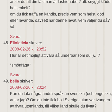
anser du att din fästman är fashionabel? alt. snyggt klädd
helt enkelt?
om du fick träffa en kändis, precis vem som helst, död
eller levande, oavsett när denne levat. vem väljer du då?
😀
Svara
Elinleticia
skriver:
2008-02-26 kl. 20:52
Hur är det möjligt att vara så underbar som du :)…?
*smörfråga*
Svara
bella
skriver:
2008-02-26 kl. 20:24
Kan du tala några andra språk än svenska (och engelska,
antar jag)? Om du inte fick bo i Sverige, utan var tvungen
att flytta utomlands, till vilket land skulle du flytta?