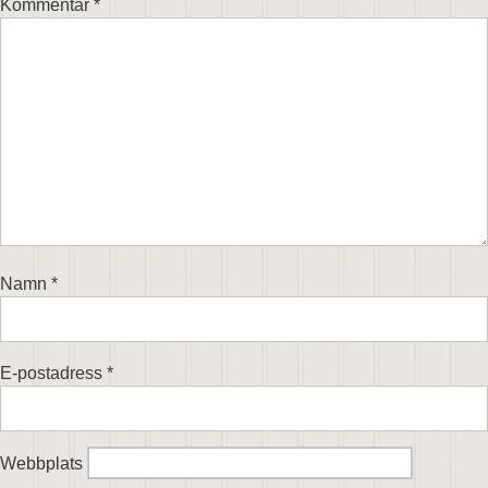
Kommentar
*
Namn
*
E-postadress
*
Webbplats