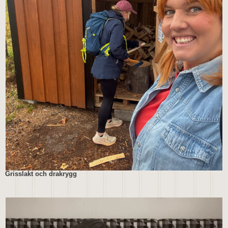
Grisslakt och drakrygg