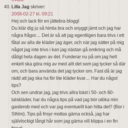
Lilla Jag
skriver:
2008-02-27 kl. 09:21
Hej och tack för en jättebra blogg!
Du klär dig ju så himla bra och snyggt jämt och jag har
några frågor… Det är så att jag egentligen bara trivs i ett
fåtal av alla de kläder jag äger, och när jag sätter på mig
något jag inte trivs i kan jag nästan gå omkring och må
dåligt hela dagen av det. Funderar nu på om jag helt
enkelt ska göra mig av med allt det som jag tycker så där
om, och bara använda det jag tycker om. Fast då är jag
rädd att jag ska ha för lite kläder kvar… Har du något
tips?
Och sen undrar jag, jag trivs allra bäst i 50- och 60-
talskläder, har du några tips på vad jag bör utöka min
garderob med och var jag eventuellt kan hitta det? (Bor i
Sthlm). Tips på frisyr mottas gärna också, jag har
självlockigt långt hår som jag gärna vill klippa i en fin