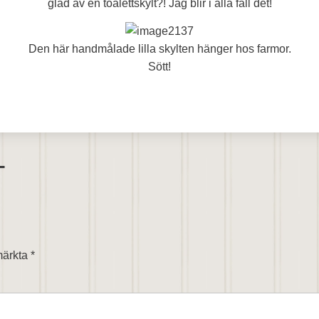
glad av en toalettskylt?! Jag blir i alla fall det!
Den här handmålade lilla skylten hänger hos farmor.
Sött!
T
 märkta
*