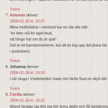
Svara
Amanda
skriver:
2008-02-26 kl. 20:37
Mina moföräldrar i norrland har en där det står:
”en liten vrå för eget bruk,
sitt länge här om du är sjuk”
Det är ett barndomsminne, kul att du tog upp det.(bara lite 
i australien)
Svara
Johanna
skriver:
2008-02-26 kl. 19:20
I vår stuga i Västerbotten hade min farfar fixat en skylt där d
Svara
Cecilia
skriver:
2008-02-26 kl. 18:22
ibland längtar jag tills jag blir ännu äldre och får bestämma