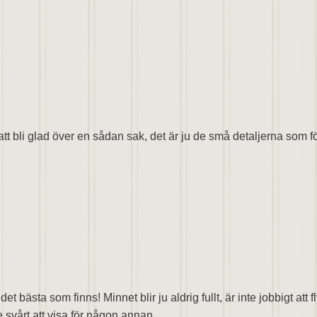
tt bli glad över en sådan sak, det är ju de små detaljerna som förg
et bästa som finns! Minnet blir ju aldrig fullt, är inte jobbigt a
te svårt att visa för någon annan…