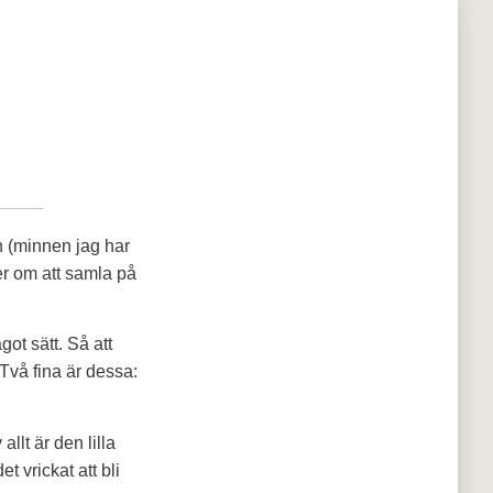
n (minnen jag har
ker om att samla på
ot sätt. Så att
Två fina är dessa:
llt är den lilla
t vrickat att bli