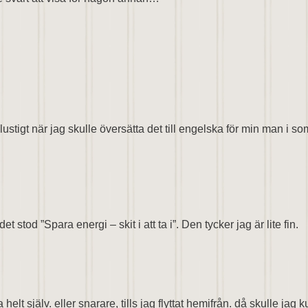
lustigt när jag skulle översätta det till engelska för min man i s
et stod ”Spara energi – skit i att ta i”. Den tycker jag är lite fin.
 helt själv. eller snarare, tills jag flyttat hemifrån. då skulle ja