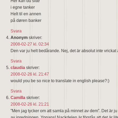
Her kan du sitte
i egne tanker
Helt til en annen
på døren banker
Svara
Anonym
skriver:
2008-02-27 kl. 02:34
Den var ju helt bedårande. Nej, det är absolut inte vrickat a
Svara
claudia
skriver:
2008-02-26 kl. 21:47
would you be so nice to translate in english please?:)
Svara
Camilla
skriver:
2008-02-26 kl. 21:21
”Men jag tycker om att samla på minnet av dem”. Det är ju d
av inredningen. Yppans! Nackdelen är förstås att det är li