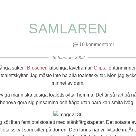
SAMLAREN
10 kommentarer
26 februari, 2008
ånga saker.
Broscher,
kitschiga tavelramar.
Clips
, fontänminne
toalettskyltar. Jag måste inte ha alla toalettskyltar. Men jag tyc
minnet av dem.
viga människa tjusiga toalettskyltar hemma. Det är så rart på någ
 behöva göra sig pinsamma och fråga utan bara kan smita iväg. 
g söt liten femtiotalstoalett med stänkfärgstapeter. Det sötaste av a
otalsskylt som sitter på dörren. Den fanns när vi flyttade in. Är de