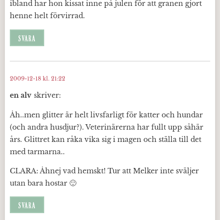
ibland har hon kissat inne på julen för att granen gjort
henne helt förvirrad.
SVARA
2009-12-18 kl. 21:22
en alv
skriver:
Åh..men glitter är helt livsfarligt för katter och hundar
(och andra husdjur?). Veterinärerna har fullt upp såhär
års. Glittret kan råka vika sig i magen och ställa till det
med tarmarna..
CLARA: Åhnej vad hemskt! Tur att Melker inte sväljer
utan bara hostar 🙂
SVARA