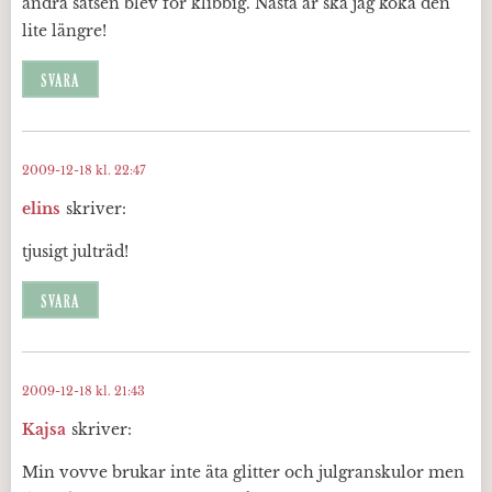
andra satsen blev för klibbig. Nästa år ska jag koka den
lite längre!
SVARA
2009-12-18 kl. 22:47
elins
skriver:
tjusigt julträd!
SVARA
2009-12-18 kl. 21:43
Kajsa
skriver:
Min vovve brukar inte äta glitter och julgranskulor men