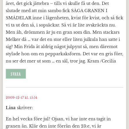
året, det gick jättebra – tills vi skulle få ut den. Det
slutade med att min sambo fick SÅGA GRANEN I
SMÅDELAR inne i lägenheten, kvist för kvist, och så fick
vi ta ut den så, i sopsäckar. Så vi är lite avskräckta nu.
Men åh, drömmen är ju en gran som din. Men stackars
Melker då … var det en stor eller liten julkula han satte i
sig? Min Frida åt aldrig något julpynt så, men däremot
stylade hon om en pepparkaksform. Det var en gris förr,
nu ser det mer ut som … en säl, tror jag. Kram /Cecilia
SVARA
2009-12-17 kl. 15:54
Lina
skriver:
En hel vecka före jul? Ojsan, vi har inte ens tagit in
granen än. Klär den inte förrän den 23:e, vi är