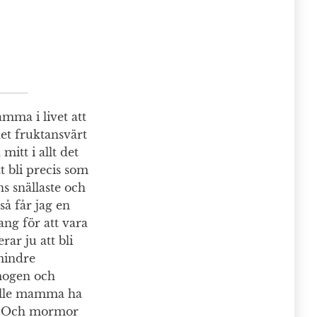
mma i livet att
et fruktansvärt
mitt i allt det
t bli precis som
 snällaste och
så får jag en
ang för att vara
ar ju att bli
mindre
 mogen och
kulle mamma ha
ig. Och mormor