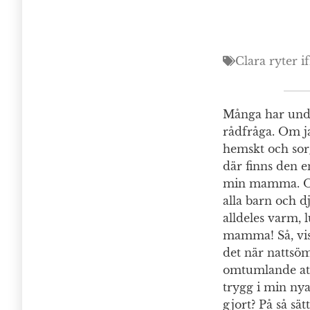
Clara ryter i
Många har undra
rådfråga. Om ja
hemskt och sorgl
där finns den e
min mamma. Och
alla barn och d
alldeles varm, 
mamma! Så, viss
det när nattsö
omtumlande att 
trygg i min ny
gjort? På så sä