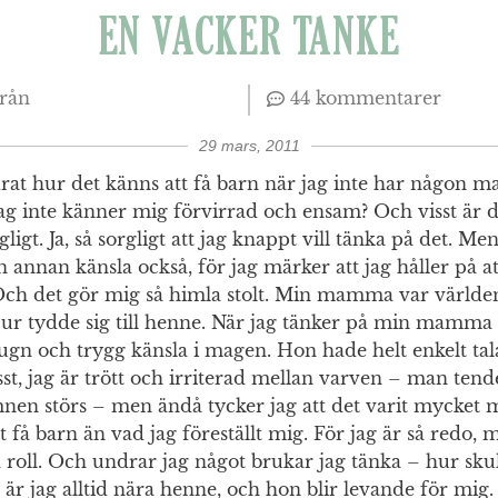
EN VACKER TANKE
från
44 kommentarer
29 mars, 2011
t hur det känns att få barn när jag inte har någon ma
g inte känner mig förvirrad och ensam? Och visst är d
igt. Ja, så sorgligt att jag knappt vill tänka på det. Men 
n annan känsla också, för jag märker att jag håller på at
 det gör mig så himla stolt. Min mamma var världens
jur tydde sig till henne. När jag tänker på min mamma 
lugn och trygg känsla i magen. Hon hade helt enkelt tal
t, jag är trött och irriterad mellan varven – man tender
mnen störs – men ändå tycker jag att det varit mycket 
få barn än vad jag föreställt mig. För jag är så redo,
a roll. Och undrar jag något brukar jag tänka – hur s
tt är jag alltid nära henne, och hon blir levande för m