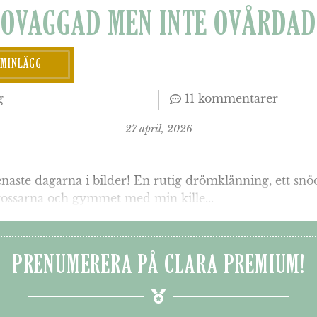
OVAGGAD MEN INTE OVÅRDAD
UMINLÄGG
g
11 kommentarer
27 april, 2026
aste dagarna i bilder! En rutig drömklänning, ett snö
gossarna och gymmet med min kille...
PRENUMERERA PÅ CLARA PREMIUM!