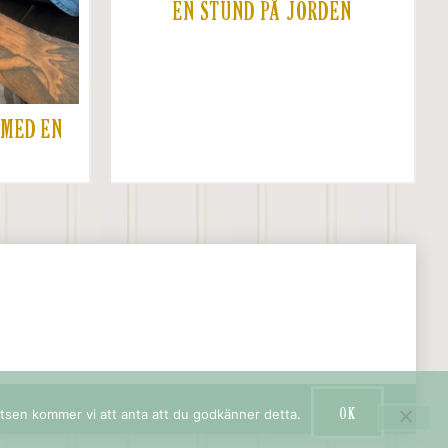
EN STUND PÅ JORDEN
 MED EN
OK
atsen kommer vi att anta att du godkänner detta.