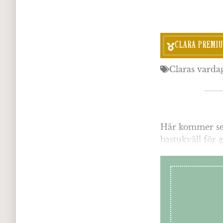
CLARA PREMI
Claras varda
Här kommer sen
bastukväll för 