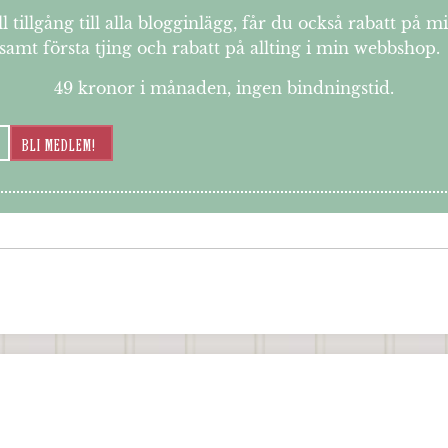
l tillgång till alla blogginlägg, får du också rabatt på m
samt första tjing och rabatt på allting i min webbshop.
49 kronor i månaden, ingen bindningstid.
BLI MEDLEM!