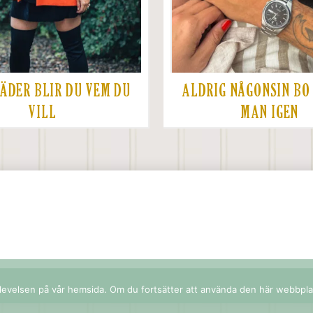
ÄDER BLIR DU VEM DU
ALDRIG NÅGONSIN BO
VILL
MAN IGEN
upplevelsen på vår hemsida. Om du fortsätter att använda den här webbpl