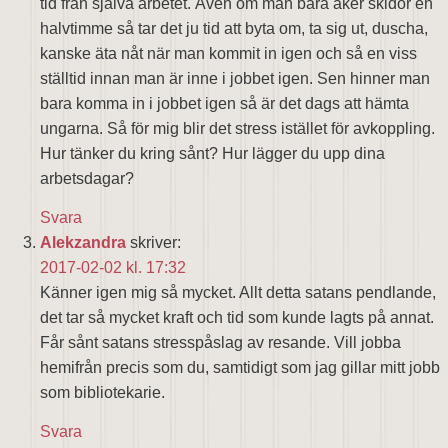
tid från själva arbetet. Även om man bara åker skidor en
halvtimme så tar det ju tid att byta om, ta sig ut, duscha,
kanske äta nåt när man kommit in igen och så en viss
ställtid innan man är inne i jobbet igen. Sen hinner man
bara komma in i jobbet igen så är det dags att hämta
ungarna. Så för mig blir det stress istället för avkoppling.
Hur tänker du kring sånt? Hur lägger du upp dina
arbetsdagar?
Svara
Alekzandra
skriver:
2017-02-02 kl. 17:32
Känner igen mig så mycket. Allt detta satans pendlande,
det tar så mycket kraft och tid som kunde lagts på annat.
Får sånt satans stresspåslag av resande. Vill jobba
hemifrån precis som du, samtidigt som jag gillar mitt jobb
som bibliotekarie.
Svara