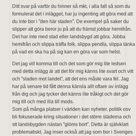
Ditt svar på varför du hinner så mkt, i alla fall så som du
formulerat det i inlägget, har ju ingenting att göra med att
du inte bor i ”den här staden”. De exempel på saker du
slipper att göra beror ju på att du främst jobbar hemifrån.
Det har inte med stad eller landsbygd att göra. Jobba
hemifrån och slippa träffa folk, slippa pendla, slippa tänka
på vad en ska ha på sig kan en göra var som helst.
Det jag vill komma till och det som gör mig lite ledsen
med detta inlägg är att det för mig känns lite svart och vitt
och ”staden mot landet”, att det ens måste vara fel. Jag
har på senare tid fått denna känsla allt oftare av inlägg
från dig och jag tycker det känns lite tråkigt och det gör
mig till och med illa till mods.
Som på många platser i världen kan nyheter, politik osv
bli fokuserade kring situationer i det större städerna och
stt landsbygden nästan ”glöms bort”. Detta är självklart
problematiskt. Jag inser också att jag som bor i Sveriges