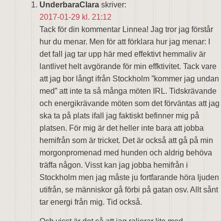
UnderbaraClara
skriver:
2017-01-29 kl. 21:12
Tack för din kommentar Linnea! Jag tror jag förstår
hur du menar. Men för att förklara hur jag menar: I
det fall jag tar upp här med effektivt hemmaliv är
lantlivet helt avgörande för min effktivitet. Tack vare
att jag bor långt ifrån Stockholm ”kommer jag undan
med” att inte ta så många möten IRL. Tidskrävande
och energikrävande möten som det förväntas att jag
ska ta på plats ifall jag faktiskt befinner mig på
platsen. För mig är det heller inte bara att jobba
hemifrån som är tricket. Det är också att gå på min
morgonpromenad med hunden och aldrig behöva
träffa någon. Visst kan jag jobba hemifrån i
Stockholm men jag måste ju fortfarande höra ljuden
utifrån, se människor gå förbi på gatan osv. Allt sånt
tar energi från mig. Tid också.