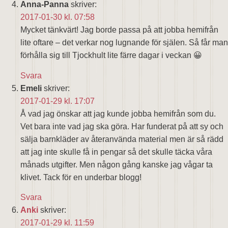
Anna-Panna
skriver:
2017-01-30 kl. 07:58
Mycket tänkvärt! Jag borde passa på att jobba hemifrån
lite oftare – det verkar nog lugnande för själen. Så får man
förhålla sig till Tjockhult lite färre dagar i veckan 😀
Svara
Emeli
skriver:
2017-01-29 kl. 17:07
Å vad jag önskar att jag kunde jobba hemifrån som du.
Vet bara inte vad jag ska göra. Har funderat på att sy och
sälja barnkläder av återanvända material men är så rädd
att jag inte skulle få in pengar så det skulle täcka våra
månads utgifter. Men någon gång kanske jag vågar ta
klivet. Tack för en underbar blogg!
Svara
Anki
skriver:
2017-01-29 kl. 11:59