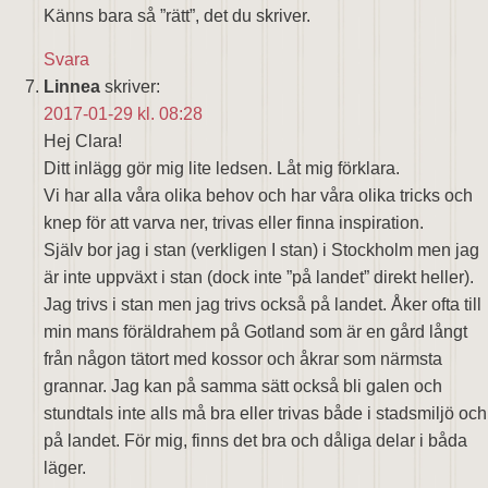
Känns bara så ”rätt”, det du skriver.
Svara
Linnea
skriver:
2017-01-29 kl. 08:28
Hej Clara!
Ditt inlägg gör mig lite ledsen. Låt mig förklara.
Vi har alla våra olika behov och har våra olika tricks och
knep för att varva ner, trivas eller finna inspiration.
Själv bor jag i stan (verkligen I stan) i Stockholm men jag
är inte uppväxt i stan (dock inte ”på landet” direkt heller).
Jag trivs i stan men jag trivs också på landet. Åker ofta till
min mans föräldrahem på Gotland som är en gård långt
från någon tätort med kossor och åkrar som närmsta
grannar. Jag kan på samma sätt också bli galen och
stundtals inte alls må bra eller trivas både i stadsmiljö och
på landet. För mig, finns det bra och dåliga delar i båda
läger.