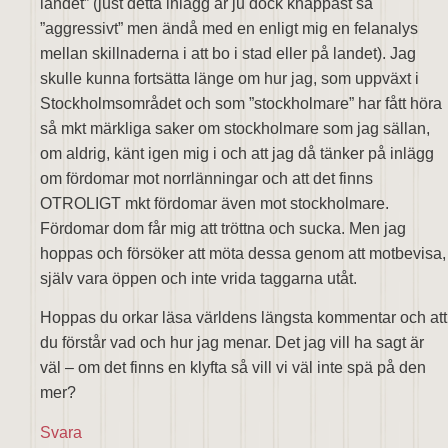
landet” (just detta inlägg är ju dock knappast så
”aggressivt” men ändå med en enligt mig en felanalys
mellan skillnaderna i att bo i stad eller på landet). Jag
skulle kunna fortsätta länge om hur jag, som uppväxt i
Stockholmsområdet och som ”stockholmare” har fått höra
så mkt märkliga saker om stockholmare som jag sällan,
om aldrig, känt igen mig i och att jag då tänker på inlägg
om fördomar mot norrlänningar och att det finns
OTROLIGT mkt fördomar även mot stockholmare.
Fördomar dom får mig att tröttna och sucka. Men jag
hoppas och försöker att möta dessa genom att motbevisa,
själv vara öppen och inte vrida taggarna utåt.
Hoppas du orkar läsa världens längsta kommentar och att
du förstår vad och hur jag menar. Det jag vill ha sagt är
väl – om det finns en klyfta så vill vi väl inte spä på den
mer?
Svara