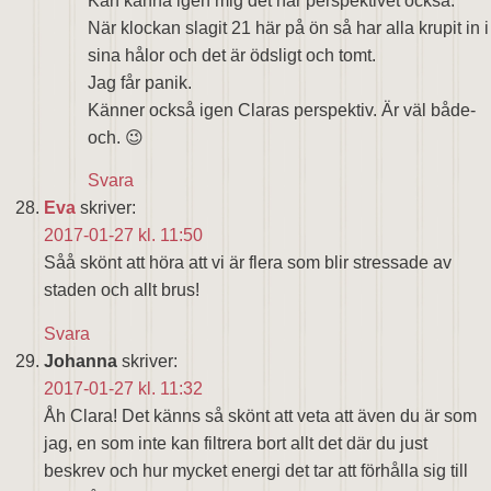
Kan känna igen mig det här perspektivet också.
När klockan slagit 21 här på ön så har alla krupit in i
sina hålor och det är ödsligt och tomt.
Jag får panik.
Känner också igen Claras perspektiv. Är väl både-
och. 😉
Svara
Eva
skriver:
2017-01-27 kl. 11:50
Såå skönt att höra att vi är flera som blir stressade av
staden och allt brus!
Svara
Johanna
skriver:
2017-01-27 kl. 11:32
Åh Clara! Det känns så skönt att veta att även du är som
jag, en som inte kan filtrera bort allt det där du just
beskrev och hur mycket energi det tar att förhålla sig till