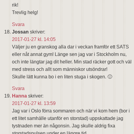
rik!
Trevlig helg!
Svara
Jossan
skriver:
2017-01-27 kl. 14:05
Väljer ju en granskog alla dar i veckan framför ett SATS
eller nåt annat gym! Länge sen jag var i Stockholm nu,
och inte längtar jag dit heller. Min stad räcker gott och väl
med stress och allt som människor utsöndrar!
Skulle lätt kunna bo i en liten stuga i skogen. 🙂
Svara
Hanna
skriver:
2017-01-27 kl. 13:59
Jag var i Oslo förra sommaren och när vi kom hem (bor i
ett litet samhälle utanför en storstad) uppskattade jag
tystnaden mer än någonsin. Jag skulle aldrig fixa
storstadspulsen under en längre tid.