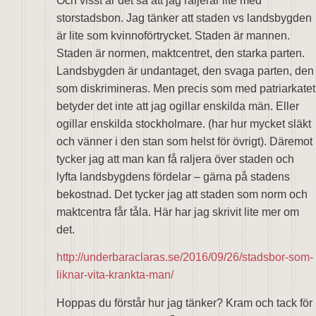
Och visst är det så att jag raljerar lite med
storstadsbon. Jag tänker att staden vs landsbygden
är lite som kvinnoförtrycket. Staden är mannen.
Staden är normen, maktcentret, den starka parten.
Landsbygden är undantaget, den svaga parten, den
som diskrimineras. Men precis som med patriarkatet
betyder det inte att jag ogillar enskilda män. Eller
ogillar enskilda stockholmare. (har hur mycket släkt
och vänner i den stan som helst för övrigt). Däremot
tycker jag att man kan få raljera över staden och
lyfta landsbygdens fördelar – gärna på stadens
bekostnad. Det tycker jag att staden som norm och
maktcentra får tåla. Här har jag skrivit lite mer om
det.
http://underbaraclaras.se/2016/09/26/stadsbor-som-
liknar-vita-krankta-man/
Hoppas du förstår hur jag tänker? Kram och tack för