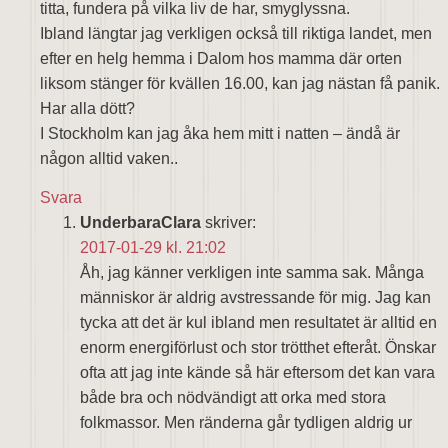
titta, fundera på vilka liv de har, smyglyssna.
Ibland längtar jag verkligen också till riktiga landet, men
efter en helg hemma i Dalom hos mamma där orten
liksom stänger för kvällen 16.00, kan jag nästan få panik.
Har alla dött?
I Stockholm kan jag åka hem mitt i natten – ändå är
någon alltid vaken..
Svara
UnderbaraClara
skriver:
2017-01-29 kl. 21:02
Åh, jag känner verkligen inte samma sak. Många
människor är aldrig avstressande för mig. Jag kan
tycka att det är kul ibland men resultatet är alltid en
enorm energiförlust och stor trötthet efteråt. Önskar
ofta att jag inte kände så här eftersom det kan vara
både bra och nödvändigt att orka med stora
folkmassor. Men ränderna går tydligen aldrig ur