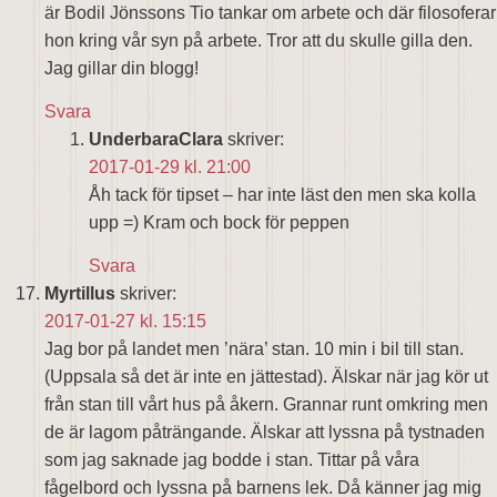
är Bodil Jönssons Tio tankar om arbete och där filosoferar
hon kring vår syn på arbete. Tror att du skulle gilla den.
Jag gillar din blogg!
Svara
UnderbaraClara
skriver:
2017-01-29 kl. 21:00
Åh tack för tipset – har inte läst den men ska kolla
upp =) Kram och bock för peppen
Svara
Myrtillus
skriver:
2017-01-27 kl. 15:15
Jag bor på landet men ’nära’ stan. 10 min i bil till stan.
(Uppsala så det är inte en jättestad). Älskar när jag kör ut
från stan till vårt hus på åkern. Grannar runt omkring men
de är lagom påträngande. Älskar att lyssna på tystnaden
som jag saknade jag bodde i stan. Tittar på våra
fågelbord och lyssna på barnens lek. Då känner jag mig