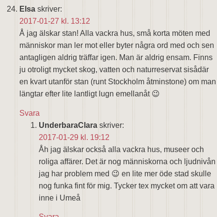
Elsa
skriver:
2017-01-27 kl. 13:12
Å jag älskar stan! Alla vackra hus, små korta möten med
människor man ler mot eller byter några ord med och sen
antagligen aldrig träffar igen. Man är aldrig ensam. Finns
ju otroligt mycket skog, vatten och naturreservat sisådär
en kvart utanför stan (runt Stockholm åtminstone) om man
längtar efter lite lantligt lugn emellanåt 😉
Svara
UnderbaraClara
skriver:
2017-01-29 kl. 19:12
Åh jag älskar också alla vackra hus, museer och
roliga affärer. Det är nog människorna och ljudnivån
jag har problem med 😉 en lite mer öde stad skulle
nog funka fint för mig. Tycker tex mycket om att vara
inne i Umeå
Svara