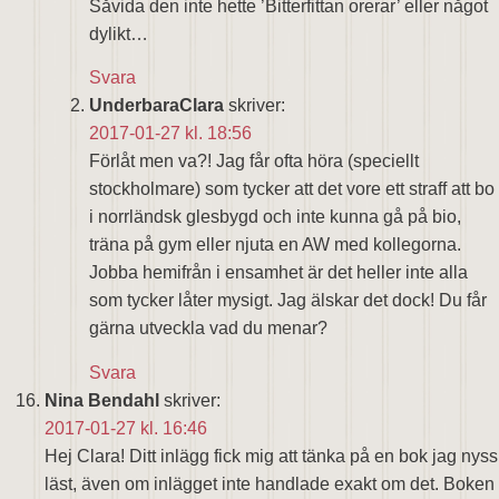
Såvida den inte hette ’Bitterfittan orerar’ eller något
dylikt…
Svara
UnderbaraClara
skriver:
2017-01-27 kl. 18:56
Förlåt men va?! Jag får ofta höra (speciellt
stockholmare) som tycker att det vore ett straff att bo
i norrländsk glesbygd och inte kunna gå på bio,
träna på gym eller njuta en AW med kollegorna.
Jobba hemifrån i ensamhet är det heller inte alla
som tycker låter mysigt. Jag älskar det dock! Du får
gärna utveckla vad du menar?
Svara
Nina Bendahl
skriver:
2017-01-27 kl. 16:46
Hej Clara! Ditt inlägg fick mig att tänka på en bok jag nyss
läst, även om inlägget inte handlade exakt om det. Boken