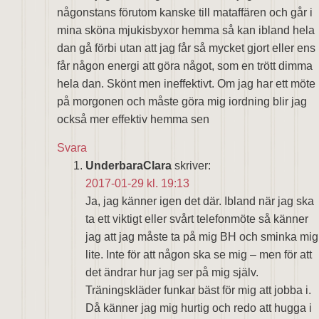
någonstans förutom kanske till mataffären och går i
mina sköna mjukisbyxor hemma så kan ibland hela
dan gå förbi utan att jag får så mycket gjort eller ens
får någon energi att göra något, som en trött dimma
hela dan. Skönt men ineffektivt. Om jag har ett möte
på morgonen och måste göra mig iordning blir jag
också mer effektiv hemma sen
Svara
UnderbaraClara
skriver:
2017-01-29 kl. 19:13
Ja, jag känner igen det där. Ibland när jag ska
ta ett viktigt eller svårt telefonmöte så känner
jag att jag måste ta på mig BH och sminka mig
lite. Inte för att någon ska se mig – men för att
det ändrar hur jag ser på mig själv.
Träningskläder funkar bäst för mig att jobba i.
Då känner jag mig hurtig och redo att hugga i