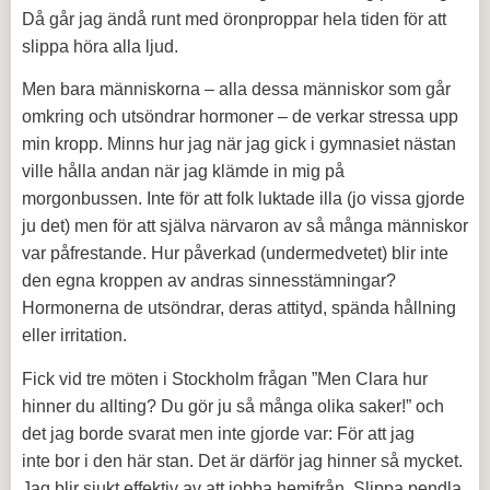
Då går jag ändå runt med öronproppar hela tiden för att
slippa höra alla ljud.
Men bara människorna – alla dessa människor som går
omkring och utsöndrar hormoner – de verkar stressa upp
min kropp. Minns hur jag när jag gick i gymnasiet nästan
ville hålla andan när jag klämde in mig på
morgonbussen. Inte för att folk luktade illa (jo vissa gjorde
ju det) men för att själva närvaron av så många människor
var påfrestande. Hur påverkad (undermedvetet) blir inte
den egna kroppen av andras sinnesstämningar?
Hormonerna de utsöndrar, deras attityd, spända hållning
eller irritation.
Fick vid tre möten i Stockholm frågan ”Men Clara hur
hinner du allting? Du gör ju så många olika saker!” och
det jag borde svarat men inte gjorde var: För att jag
inte bor i den här stan. Det är därför jag hinner så mycket.
Jag blir sjukt effektiv av att jobba hemifrån. Slippa pendla.