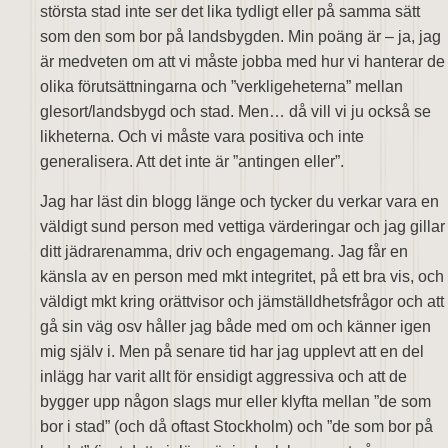
största stad inte ser det lika tydligt eller på samma sätt
som den som bor på landsbygden. Min poäng är – ja, jag
är medveten om att vi måste jobba med hur vi hanterar de
olika förutsättningarna och ”verkligeheterna” mellan
glesort/landsbygd och stad. Men… då vill vi ju också se
likheterna. Och vi måste vara positiva och inte
generalisera. Att det inte är ”antingen eller”.
Jag har läst din blogg länge och tycker du verkar vara en
väldigt sund person med vettiga värderingar och jag gillar
ditt jädrarenamma, driv och engagemang. Jag får en
känsla av en person med mkt integritet, på ett bra vis, och
väldigt mkt kring orättvisor och jämställdhetsfrågor och att
gå sin väg osv håller jag både med om och känner igen
mig själv i. Men på senare tid har jag upplevt att en del
inlägg har varit allt för ensidigt aggressiva och att de
bygger upp någon slags mur eller klyfta mellan ”de som
bor i stad” (och då oftast Stockholm) och ”de som bor på