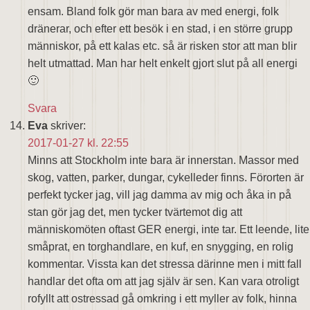
ensam. Bland folk gör man bara av med energi, folk
dränerar, och efter ett besök i en stad, i en större grupp
människor, på ett kalas etc. så är risken stor att man blir
helt utmattad. Man har helt enkelt gjort slut på all energi
🙂
Svara
Eva
skriver:
2017-01-27 kl. 22:55
Minns att Stockholm inte bara är innerstan. Massor med
skog, vatten, parker, dungar, cykelleder finns. Förorten är
perfekt tycker jag, vill jag damma av mig och åka in på
stan gör jag det, men tycker tvärtemot dig att
människomöten oftast GER energi, inte tar. Ett leende, lite
småprat, en torghandlare, en kuf, en snygging, en rolig
kommentar. Vissta kan det stressa därinne men i mitt fall
handlar det ofta om att jag själv är sen. Kan vara otroligt
rofyllt att ostressad gå omkring i ett myller av folk, hinna