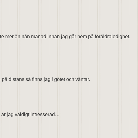
nte mer än nån månad innan jag går hem på föräldraledighet.
på distans så finns jag i götet och väntar.
r jag väldigt intresserad…