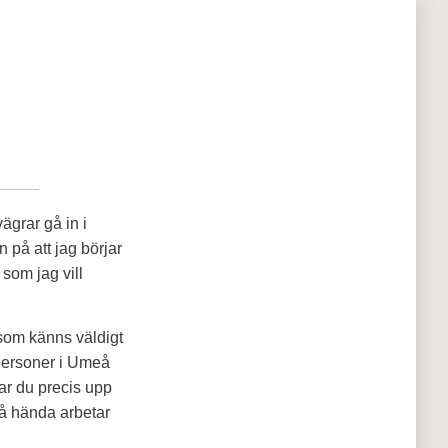
ägrar gå in i
n på att jag börjar
 som jag vill
h som känns väldigt
 personer i Umeå
ar du precis upp
 Må hända arbetar