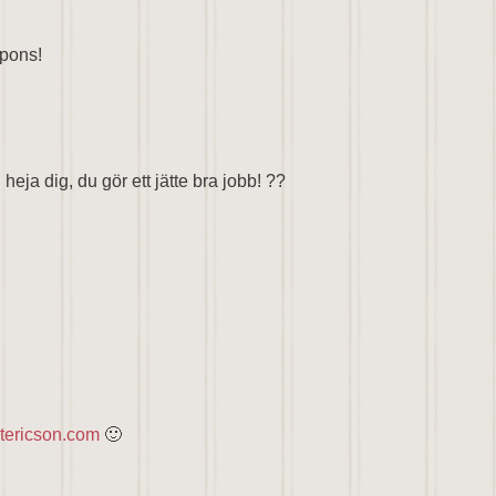
spons!
 heja dig, du gör ett jätte bra jobb! ??
etericson.com
🙂