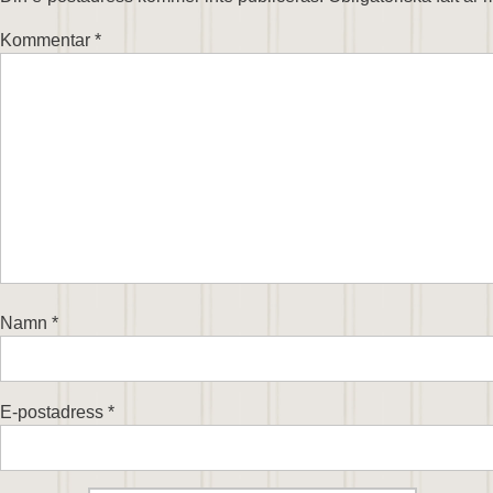
Kommentar
*
Namn
*
E-postadress
*