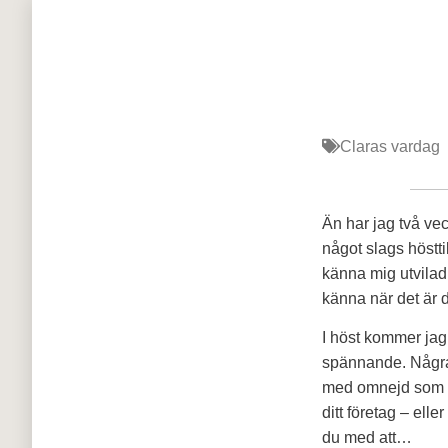
Claras vardag
Än har jag två vec
något slags höstti
känna mig utvilad 
känna när det är 
I höst kommer jag 
spännande. Några 
med omnejd som är
ditt företag – ell
du med att…