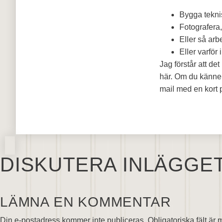
Bygga teknis
Fotografera, 
Eller så ar
Eller varför
Jag förstår att det
här. Om du känner 
mail med en kort 
DISKUTERA INLÄGGE
LÄMNA EN KOMMENTAR
Din e-postadress kommer inte publiceras.
Obligatoriska fält är