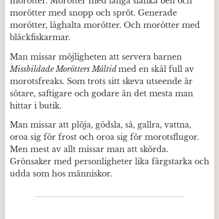
morötter. Morötter med långa slanka ben och
morötter med snopp och spröt. Generade
morötter, låghalta morötter. Och morötter med
bläckfiskarmar.
Man missar möjligheten att servera barnen
Missbildade Morötters Måltid
med en skål full av
morotsfreaks. Som trots sitt skeva utseende är
sötare, saftigare och godare än det mesta man
hittar i butik.
Man missar att plöja, gödsla, så, gallra, vattna,
oroa sig för frost och oroa sig för morotsflugor.
Men mest av allt missar man att skörda.
Grönsaker med personligheter lika färgstarka och
udda som hos människor.