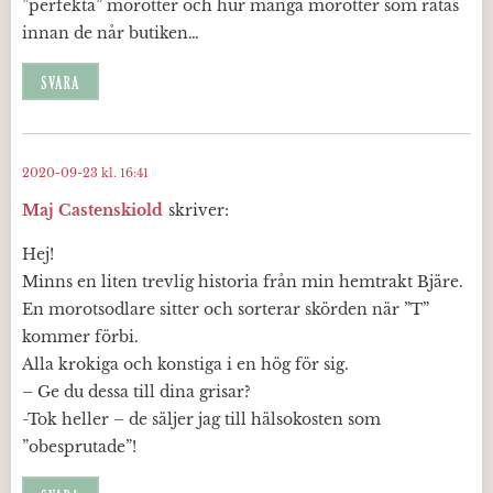
”perfekta” morötter och hur många morötter som ratas
innan de når butiken…
SVARA
2020-09-23 kl. 16:41
Maj Castenskiold
skriver:
Hej!
Minns en liten trevlig historia från min hemtrakt Bjäre.
En morotsodlare sitter och sorterar skörden när ”T”
kommer förbi.
Alla krokiga och konstiga i en hög för sig.
– Ge du dessa till dina grisar?
-Tok heller – de säljer jag till hälsokosten som
”obesprutade”!