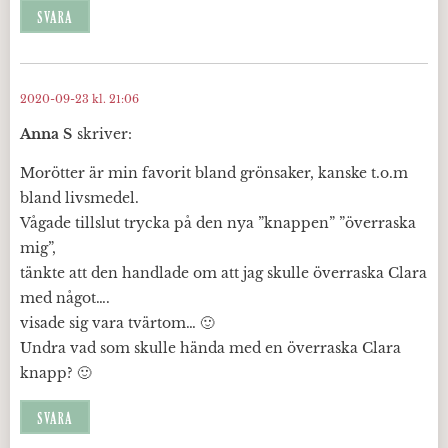
SVARA
2020-09-23 kl. 21:06
Anna S
skriver:
Morötter är min favorit bland grönsaker, kanske t.o.m
bland livsmedel.
Vågade tillslut trycka på den nya ”knappen” ”överraska
mig”,
tänkte att den handlade om att jag skulle överraska Clara
med något….
visade sig vara tvärtom… 🙂
Undra vad som skulle hända med en överraska Clara
knapp? 🙂
SVARA