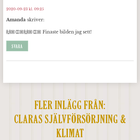
2020-09-23 kl. 09:25
Amanda
skriver:
🙌🏼👏🏼🙌🏼👏🏼 Finaste bilden jag sett!
SVARA
FLER INLÄGG FRÅN:
CLARAS SJÄLVFÖRSÖRJNING &
KLIMAT