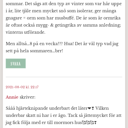
sommar. Det sägs att den typ av vinter som var här uppe
i år, lite tjäle men mycket snö som isolerar, ger många
gnagare = orm som har musbuffé. De år som är ormrika
är oftast också mygg- & getingrika av samma anledning;
vinterns utförande.
Men alltså…8 på en vecka??? Hua! Det är väl typ vad jag
sett på hela sommaren…brr!
SVARA
2021-08-02 kl. 22:17
Annie
skriver:
Sååå hjärteknipande underbart det låter❤❣ Vilken
underbar skatt ni har i er ägo. Tack så jättemycket för att
jag fick följa med er till mormors hus🥰🥰🥰❣