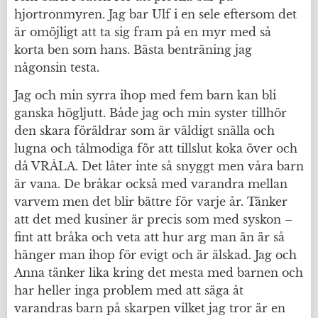
hjortronmyren. Jag bar Ulf i en sele eftersom det
är omöjligt att ta sig fram på en myr med så
korta ben som hans. Bästa benträning jag
någonsin testa.
Jag och min syrra ihop med fem barn kan bli
ganska högljutt. Både jag och min syster tillhör
den skara föräldrar som är väldigt snälla och
lugna och tålmodiga för att tillslut koka över och
då VRÅLA. Det låter inte så snyggt men våra barn
är vana. De bråkar också med varandra mellan
varvem men det blir bättre för varje år. Tänker
att det med kusiner är precis som med syskon –
fint att bråka och veta att hur arg man än är så
hänger man ihop för evigt och är älskad. Jag och
Anna tänker lika kring det mesta med barnen och
har heller inga problem med att säga åt
varandras barn på skarpen vilket jag tror är en