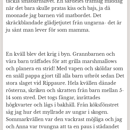
tackla småbarnslivet. En särdeles tramsig middag
när det bara skulle pratas kiss och bajs, ja då
moonade jag barnen vid matbordet. Det
skräckblandade glädjetjutet från ungarna- det är
ju sånt man lever för som mamma.
En kväll blev det krig i byn. Grannbarnen och
våra barn träffades för att grilla marshmallows
och planera en strid! Med vapen och sköldar som
en snäll pappa gjort till alla barn utbröt sedan Det
stora slaget vid Rippaure. Hela kvällen dånade
rösterna, skriken och skratten från barn mellan 5-
14 som stred. Det togs fångar, inrättades
högkvarter och lågs i bakhåll. Från köksfönstret
såg jag hur det myllrade av ungar i skogen.
Sommarkvällen var den vackrast möjliga och jag
och Anna var tvungna att ta en paus i städandet