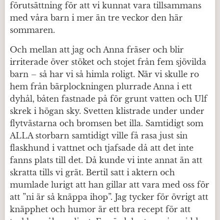
förutsättning för att vi kunnat vara tillsammans
med våra barn i mer än tre veckor den här
sommaren.
Och mellan att jag och Anna fräser och blir
irriterade över stöket och stojet från fem sjövilda
barn – så har vi så himla roligt. När vi skulle ro
hem från bärplockningen plurrade Anna i ett
dyhål, båten fastnade på för grunt vatten och Ulf
skrek i högan sky. Svetten klistrade under under
flytvästarna och bromsen bet illa. Samtidigt som
ALLA storbarn samtidigt ville få rasa just sin
flaskhund i vattnet och tjafsade då att det inte
fanns plats till det. Då kunde vi inte annat än att
skratta tills vi grät. Bertil satt i aktern och
mumlade lurigt att han gillar att vara med oss för
att ”ni är så knäppa ihop”. Jag tycker för övrigt att
knäpphet och humor är ett bra recept för att