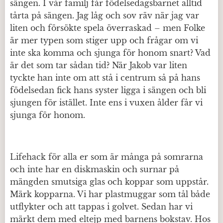
sängen. I vår familj får födelsedagsbarnet alltid
tårta på sängen. Jag låg och sov räv när jag var
liten och försökte spela överraskad – men Folke
är mer typen som stiger upp och frågar om vi
inte ska komma och sjunga för honom snart? Vad
är det som tar sådan tid? När Jakob var liten
tyckte han inte om att stå i centrum så på hans
födelsedan fick hans syster ligga i sängen och bli
sjungen för istället. Inte ens i vuxen ålder får vi
sjunga för honom.
Lifehack för alla er som är många på somrarna
och inte har en diskmaskin och surnar på
mängden smutsiga glas och koppar som uppstår.
Märk kopparna. Vi har plastmuggar som tål både
utflykter och att tappas i golvet. Sedan har vi
märkt dem med eltejp med barnens bokstav. Hos