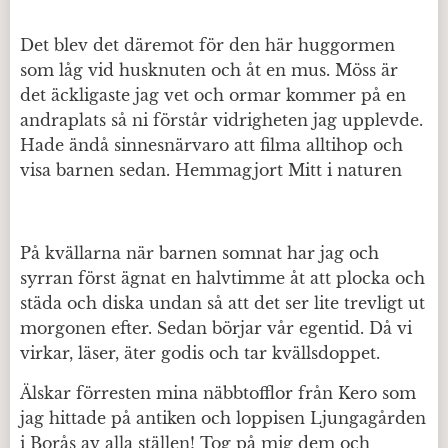
Det blev det däremot för den här huggormen
som låg vid husknuten och åt en mus. Möss är
det äckligaste jag vet och ormar kommer på en
andraplats så ni förstår vidrigheten jag upplevde.
Hade ändå sinnesnärvaro att filma alltihop och
visa barnen sedan. Hemmagjort Mitt i naturen
På kvällarna när barnen somnat har jag och
syrran först ägnat en halvtimme åt att plocka och
städa och diska undan så att det ser lite trevligt ut
morgonen efter. Sedan börjar vår egentid. Då vi
virkar, läser, äter godis och tar kvällsdoppet.
Älskar förresten mina näbbtofflor från Kero som
jag hittade på antiken och loppisen Ljungagården
i Borås av alla ställen! Tog på mig dem och