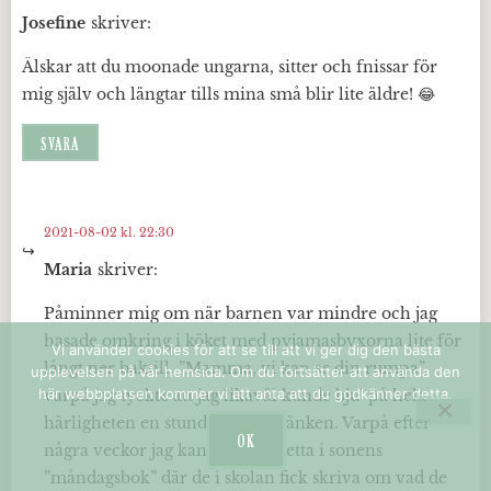
Josefine
skriver:
Älskar att du moonade ungarna, sitter och fnissar för
mig själv och längtar tills mina små blir lite äldre! 😂
SVARA
2021-08-02 kl. 22:30
Maria
skriver:
Påminner mig om när barnen var mindre och jag
hasade omkring i köket med pyjamasbyxorna lite för
Vi använder cookies för att se till att vi ger dig den bästa
långt ner baktill. ”Mamma, vi kan se din rumpa”,
upplevelsen på vår hemsida. Om du fortsätter att använda den
här webbplatsen kommer vi att anta att du godkänner detta.
varpå jag tyckte att jag likaväl kunde bju’ på hela
härligheten en stund vid köksbänken. Varpå efter
OK
några veckor jag kan läsa om detta i sonens
”måndagsbok” där de i skolan fick skriva om vad de