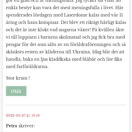
gör en glad och är meningsfulla. Jag tycker du visar att
enkla bestyr kan vara det mest meningsfulla i livet. Här
spenderades lördagen med Laserdome kalas med vår 11
åring och hans kompisar. Det blev ett riktigt härligt kalas
och det är inte klokt vad ungarna växer! På kvällen åkte
vi till loppisen i barnens skolmatsal och jag fick bra med
pengar för det som sålts av en föräldraföreningen och så
skänktes resten av kläderna till Ukraina. Idag blir det att
handla, baka en ljus kladdkaka med blåbär och lite fika
med farföräldrarna.
Stor kram !
SVARA
2022-03-27 kl. 10:18
Petra
skriver: