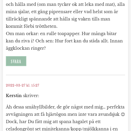
och hälla med (om man tycker ok att leka med mat), alla
mina sjalar, ett gäng piprensare eller vad helst som är
tillräckligt spännande att hålla sig vaken tills man
kommit förbi tröttheten.
Om man orkar: en rulle toapapper. Hur många bitar
kan du riva i? Och sen: Hur fort kan du städa allt. Innan
äggklockan ringer?
SVARA
2022-03-27 kl. 15:27
Kerstin
skriver:
Åh dessa småhyllbilder, de gör något med mig… perfekta
avvägningen att få hjärtögon men inte vara avundsjuk 😊
Dock, har Du fått mig att spana hagalet på ett
celadongrönt set minitekanna/kopp/mjölkkanna i en