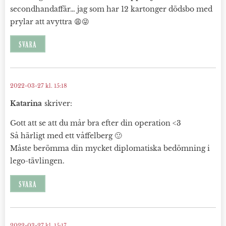
secondhandaffär… jag som har 12 kartonger dödsbo med
prylar att avyttra 😩😜
SVARA
2022-03-27 kl. 15:18
Katarina
skriver:
Gott att se att du mår bra efter din operation <3
Så härligt med ett våffelberg 🙂
Måste berömma din mycket diplomatiska bedömning i
lego-tävlingen.
SVARA
2022-03-27 kl. 15:17