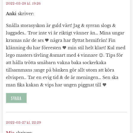
2022-03-28 kl. 19:26
Anki
skriver:
Snälla storasyskon är guld värt! Jag & syrran slogs &
luggades.. Tror inte vi är riktigt vänner än… Mina ungar
kramas när de ses 🧡 några har flyttat hemifrån! Fin
klänning du har förresten 🧡 min stil helt klart! Kul med
lego masters tävling &smart med 4 vinnare 😉. Tips för
att hålla trötta småbarn vakna baka sockerkaka
tillsammans ;unge på bänken gör allt utom att köra
elvispen.. Tar en evig tid & de är meningen… Sen ska
man fika kakan & vips har ungen piggnat till 🧡
SVARA
2022-03-27 kl. 22:29
Mia
skriver: