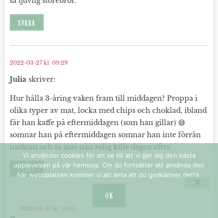
så ljuvlig storebror.
SVARA
2022-03-27 kl. 09:29
Julia
skriver:
Hur hålla 3-åring vaken fram till middagen? Proppa i
olika typer av mat, locka med chips och choklad, ibland
får han kaffe på eftermiddagen (som han gillar) 😅
somnar han på eftermiddagen somnar han inte förrän
midnatt och är inte nån rolig kille dagen efter.
Vi använder cookies för att se till att vi ger dig den bästa
upplevelsen på vår hemsida. Om du fortsätter att använda den
SVARA
här webbplatsen kommer vi att anta att du godkänner detta.
OK
2022-03-27 kl. 10:25