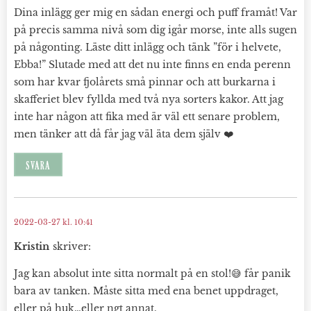
Dina inlägg ger mig en sådan energi och puff framåt! Var
på precis samma nivå som dig igår morse, inte alls sugen
på någonting. Läste ditt inlägg och tänk ”för i helvete,
Ebba!” Slutade med att det nu inte finns en enda perenn
som har kvar fjolårets små pinnar och att burkarna i
skafferiet blev fyllda med två nya sorters kakor. Att jag
inte har någon att fika med är väl ett senare problem,
men tänker att då får jag väl äta dem själv ❤️
SVARA
2022-03-27 kl. 10:41
Kristin
skriver:
Jag kan absolut inte sitta normalt på en stol!😅 får panik
bara av tanken. Måste sitta med ena benet uppdraget,
eller på huk…eller ngt annat.