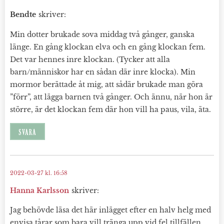
Bendte
skriver:
Min dotter brukade sova middag två gånger, ganska
länge. En gång klockan elva och en gång klockan fem.
Det var hennes inre klockan. (Tycker att alla
barn/människor har en sådan där inre klocka). Min
mormor berättade åt mig, att sådär brukade man göra
”förr”, att lägga barnen två gånger. Och ännu, när hon är
större, är det klockan fem där hon vill ha paus, vila, äta.
SVARA
2022-03-27 kl. 16:58
Hanna Karlsson
skriver:
Jag behövde läsa det här inlägget efter en halv helg med
envisa tårar som bara vill tränga upp vid fel tillfällen.