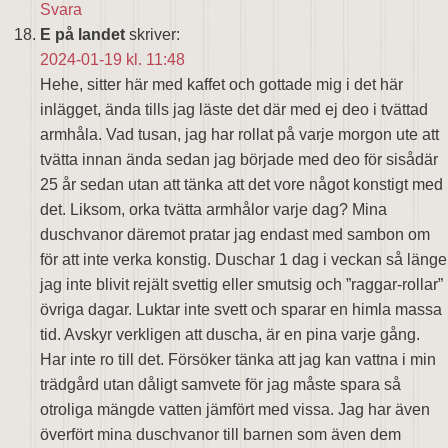
Svara
E på landet
skriver:
2024-01-19 kl. 11:48
Hehe, sitter här med kaffet och gottade mig i det här
inlägget, ända tills jag läste det där med ej deo i tvättad
armhåla. Vad tusan, jag har rollat på varje morgon ute att
tvätta innan ända sedan jag började med deo för sisådär
25 år sedan utan att tänka att det vore något konstigt med
det. Liksom, orka tvätta armhålor varje dag? Mina
duschvanor däremot pratar jag endast med sambon om
för att inte verka konstig. Duschar 1 dag i veckan så länge
jag inte blivit rejält svettig eller smutsig och ”raggar-rollar”
övriga dagar. Luktar inte svett och sparar en himla massa
tid. Avskyr verkligen att duscha, är en pina varje gång.
Har inte ro till det. Försöker tänka att jag kan vattna i min
trädgård utan dåligt samvete för jag måste spara så
otroliga mängde vatten jämfört med vissa. Jag har även
överfört mina duschvanor till barnen som även dem