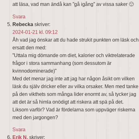
att läsa, vad man ändå kan ”gå igång” av vissa saker 🙂
Svara
Rebecka
skriver:
2024-01-21 kl. 09:12
Åh vad jag önskar att du hade strukit punkten om läsk och
ersatt den med:
”Uttala mig dömande om diet, kalorier och viktrelaterade
frågor i stora sammanhang (som dessutom är
kvinnodominerade)”
Med det menar jag inte att jag har någon åsikt om vilken
läsk du själv dricker eller av vilka orsaker. Men med tanke
på den vikthets som många lider enormt av, så tycker jag
att det är så himla onödigt att riskera att spä på det.
Liksom varför? Vad är fördelarna som uppväger riskerna
med den jargongen?
Svara
Erik N.
skriver: