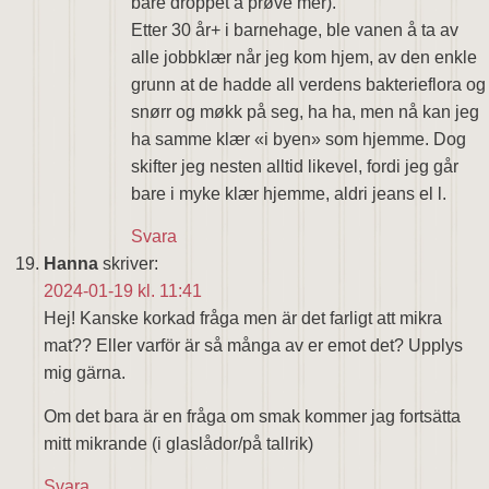
bare droppet å prøve mer).
Etter 30 år+ i barnehage, ble vanen å ta av
alle jobbklær når jeg kom hjem, av den enkle
grunn at de hadde all verdens bakterieflora og
snørr og møkk på seg, ha ha, men nå kan jeg
ha samme klær «i byen» som hjemme. Dog
skifter jeg nesten alltid likevel, fordi jeg går
bare i myke klær hjemme, aldri jeans el l.
Svara
Hanna
skriver:
2024-01-19 kl. 11:41
Hej! Kanske korkad fråga men är det farligt att mikra
mat?? Eller varför är så många av er emot det? Upplys
mig gärna.
Om det bara är en fråga om smak kommer jag fortsätta
mitt mikrande (i glaslådor/på tallrik)
Svara