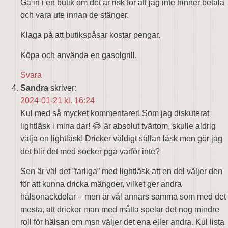
Gå in i en butik om det är risk för att jag inte hinner betala
och vara ute innan de stänger.
Klaga på att butikspåsar kostar pengar.
Köpa och använda en gasolgrill.
Svara
Sandra
skriver:
2024-01-21 kl. 16:24
Kul med så mycket kommentarer! Som jag diskuterat
lightläsk i mina dar! 😂 är absolut tvärtom, skulle aldrig
välja en lightläsk! Dricker väldigt sällan läsk men gör jag
det blir det med socker pga varför inte?
Sen är väl det ”farliga” med lightläsk att en del väljer den
för att kunna dricka mängder, vilket ger andra
hälsonackdelar – men är väl annars samma som med det
mesta, att dricker man med måtta spelar det nog mindre
roll för hälsan om msn väljer det ena eller andra. Kul lista