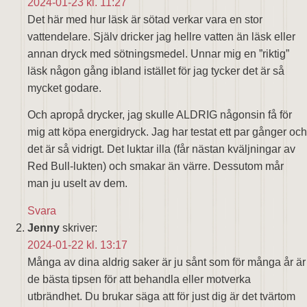
2024-01-23 kl. 11:27
Det här med hur läsk är sötad verkar vara en stor
vattendelare. Själv dricker jag hellre vatten än läsk eller
annan dryck med sötningsmedel. Unnar mig en ”riktig”
läsk någon gång ibland istället för jag tycker det är så
mycket godare.
Och apropå drycker, jag skulle ALDRIG någonsin få för
mig att köpa energidryck. Jag har testat ett par gånger och
det är så vidrigt. Det luktar illa (får nästan kväljningar av
Red Bull-lukten) och smakar än värre. Dessutom mår
man ju uselt av dem.
Svara
Jenny
skriver:
2024-01-22 kl. 13:17
Många av dina aldrig saker är ju sånt som för många år är
de bästa tipsen för att behandla eller motverka
utbrändhet. Du brukar säga att för just dig är det tvärtom