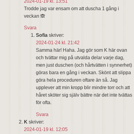
2024-01-19 kl. 13:51
Trodde jag var ensam om att duscha 1 gång i
veckan 🙈
Svara
Sofia
skriver:
2024-01-24 kl. 21:42
Samma här! Haha. Jag gör som K här ovan
och tvättar mig på utvalda delar varje dag,
men just duschen (och hårtvätten i synnerhet)
göras bara en gång i veckan. Skönt att slippa
göra hela proceduren oftare än så. Jag
upplever att min kropp blir mindre torr och att
håret sköter sig själv bättre när det inte tvättas
för ofta.
Svara
K
skriver:
2024-01-19 kl. 12:05