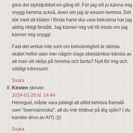
göra det stylistjobbet en gång till. För jag vill ju känna mig
snygg hemma också, även om jag är ensam hemma. Det
där med att kläder i första hand ska vara bekväma har jag
aldrig riktigt förstått. Jag känner mig väl till mods om jag
känner mig snygg!
Fast det verkar inte som om bekvämlighet är största
skälet heller utan mer någon slags obestämbar känsla av
att man vill skilja på hemma och borta? Nytt för mig och
väldigt intressant.
Svara
Kirsten
skriver:
2024-01-20 kl. 14:44
Herregud, måste vara jobbigt att alltid behöva framstå
som ”övermänniska”, att du inte tröttnar på dig själv? ( du
kanske drivs av AI?) :)))
Svara