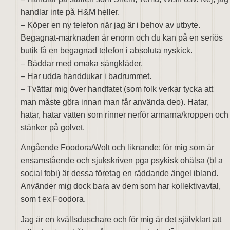
handlar inte på H&M heller.
– Köper en ny telefon när jag är i behov av utbyte.
Begagnat-marknaden är enorm och du kan på en seriös
butik få en begagnad telefon i absoluta nyskick.
– Bäddar med omaka sängkläder.
– Har udda handdukar i badrummet.
– Tvättar mig över handfatet (som folk verkar tycka att
man måste göra innan man får använda deo). Hatar,
hatar, hatar vatten som rinner nerför armarna/kroppen och
stänker på golvet.
Angående Foodora/Wolt och liknande; för mig som är
ensamstående och sjukskriven pga psykisk ohälsa (bl a
social fobi) är dessa företag en räddande ängel ibland.
Använder mig dock bara av dem som har kollektivavtal,
som t ex Foodora.
Jag är en kvällsduschare och för mig är det självklart att