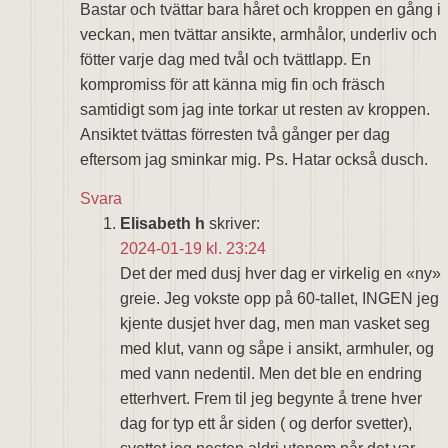
Bastar och tvättar bara håret och kroppen en gång i
veckan, men tvättar ansikte, armhålor, underliv och
fötter varje dag med tvål och tvättlapp. En
kompromiss för att känna mig fin och fräsch
samtidigt som jag inte torkar ut resten av kroppen.
Ansiktet tvättas förresten två gånger per dag
eftersom jag sminkar mig. Ps. Hatar också dusch.
Svara
Elisabeth h
skriver:
2024-01-19 kl. 23:24
Det der med dusj hver dag er virkelig en «ny»
greie. Jeg vokste opp på 60-tallet, INGEN jeg
kjente dusjet hver dag, men man vasket seg
med klut, vann og såpe i ansikt, armhuler, og
med vann nedentil. Men det ble en endring
etterhvert. Frem til jeg begynte å trene hver
dag for typ ett år siden ( og derfor svetter),