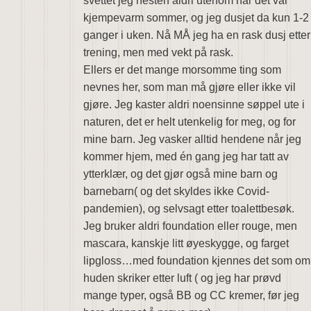
svettet jeg nesten aldri utenom når det var
kjempevarm sommer, og jeg dusjet da kun 1-2
ganger i uken. Nå MÅ jeg ha en rask dusj etter
trening, men med vekt på rask.
Ellers er det mange morsomme ting som
nevnes her, som man må gjøre eller ikke vil
gjøre. Jeg kaster aldri noensinne søppel ute i
naturen, det er helt utenkelig for meg, og for
mine barn. Jeg vasker alltid hendene når jeg
kommer hjem, med én gang jeg har tatt av
ytterklær, og det gjør også mine barn og
barnebarn( og det skyldes ikke Covid-
pandemien), og selvsagt etter toalettbesøk.
Jeg bruker aldri foundation eller rouge, men
mascara, kanskje litt øyeskygge, og farget
lipgloss…med foundation kjennes det som om
huden skriker etter luft ( og jeg har prøvd
mange typer, også BB og CC kremer, før jeg