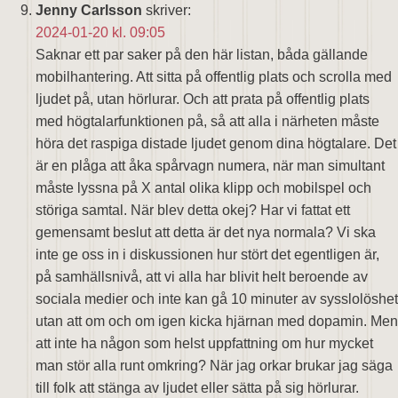
Jenny Carlsson
skriver:
2024-01-20 kl. 09:05
Saknar ett par saker på den här listan, båda gällande
mobilhantering. Att sitta på offentlig plats och scrolla med
ljudet på, utan hörlurar. Och att prata på offentlig plats
med högtalarfunktionen på, så att alla i närheten måste
höra det raspiga distade ljudet genom dina högtalare. Det
är en plåga att åka spårvagn numera, när man simultant
måste lyssna på X antal olika klipp och mobilspel och
störiga samtal. När blev detta okej? Har vi fattat ett
gemensamt beslut att detta är det nya normala? Vi ska
inte ge oss in i diskussionen hur stört det egentligen är,
på samhällsnivå, att vi alla har blivit helt beroende av
sociala medier och inte kan gå 10 minuter av sysslolöshet
utan att om och om igen kicka hjärnan med dopamin. Men
att inte ha någon som helst uppfattning om hur mycket
man stör alla runt omkring? När jag orkar brukar jag säga
till folk att stänga av ljudet eller sätta på sig hörlurar.