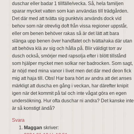
duschar eller badar 1 tillfälle/vecka. Så, hela familjen
sparar mycket vatten som kan användas till trädgården.
Det där med att tvätta sig punktvis används dock vid
behov som när otrevlig doft från vissa regioner uppstår,
eller om benen behöver rakas så är det lätt att bara
slänga upp benen över handfatet och tvätta/raka där utan
att behöva klä av sig och hålla på. Blir väldigt torr av
dusch också, smörjer med rapsolja efter i blött tillstånd
som hjälper mycket men solkar ner badrocken. Som sagt,
är nöjd med mina vanor i livet men det där med deon fick
mig att haja till. Obs! Har bara hört av andra att det anses
märkligt att duscha en gång i veckan, har därefter knipit
igen när det kommit på tal och inte vågat göra en egen
undersökning. Hur ofta duschar ni andra? Det kanske inte
är så konstigt ändå?
Svara
Maggan
skriver: