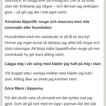
flashback, en blogg eller på instagram. Det är så totalt
utan stil. Kritiserar jag någon – och det kan jag verkligen
göra – så gör jag det i mitt eget namn.
Använda läppstift, rouge och mascara men inte
concealer eller foundation
Huvudmålet med min sminkrutin är att få en bra hy!
Hinner jag inget annat så dämpar jag alltid blå ringar och
röda näsvingar. Att börja måla läppstift eller rouge på min
osminkade hy gör bara allting värre.
Lägga mig i vår säng med kläder jag haft på mig i stan
Vill knappt sitta i vanliga möbler med kläder jag haft i
stan. Allting åker av direkt jag kommer hem.
Göra fillers i läpparna
För det skulle vara så pinsamt om det syntes vad jag
gjort. Som att gå runt med en lapp i pannan där det står