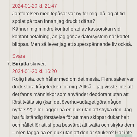
2024-01-20 kl. 21:47
Jämförelsen med tepåsar var ny för mig, då jag alltid
spolat på toan innan jag druckit därur?
Känner mig mindre kontrollerad av kassörskan vid
kontant betalning, än jag gör av datorsystem när kortet
blippas. Men så lever jag ett superspännande liv också.
Svara
Birgitta
skriver:
2024-01-20 kl. 16:20
Rolig lista, och håller med om det mesta. Flera saker var
dock stora frågetecken för mig. Alltså – jag visste inte att
det fanns människor som använder deodorant utan att
först tvätta sig (kan det överhuvudtaget göra någon
nytta???) eller lägger på en duk utan att stryka den. Jag
har fullständig förståelse för att man skippar dukar helt
och hållet för att slippa besväret att tvätta och stryka dem
– men lägga på en duk utan att den är struken? Har inte