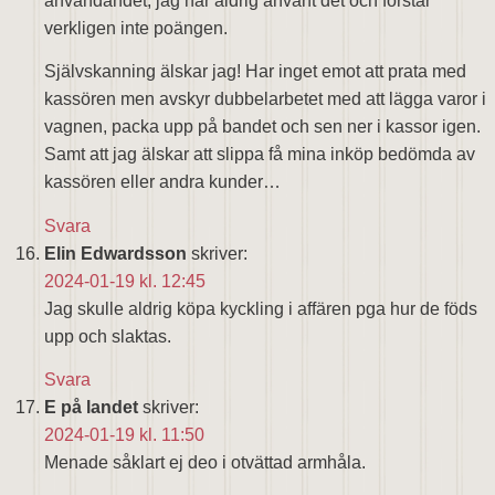
användandet, jag har aldrig använt det och förstår
verkligen inte poängen.
Självskanning älskar jag! Har inget emot att prata med
kassören men avskyr dubbelarbetet med att lägga varor i
vagnen, packa upp på bandet och sen ner i kassor igen.
Samt att jag älskar att slippa få mina inköp bedömda av
kassören eller andra kunder…
Svara
Elin Edwardsson
skriver:
2024-01-19 kl. 12:45
Jag skulle aldrig köpa kyckling i affären pga hur de föds
upp och slaktas.
Svara
E på landet
skriver:
2024-01-19 kl. 11:50
Menade såklart ej deo i otvättad armhåla.