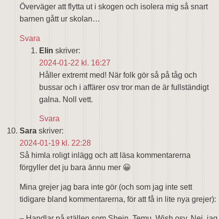
Överväger att flytta ut i skogen och isolera mig så snart
barnen gått ur skolan…
Svara
Elin
skriver:
2024-01-22 kl. 16:27
Håller extremt med! När folk gör så på tåg och
bussar och i affärer osv tror man de är fullständigt
galna. Noll vett.
Svara
Sara
skriver:
2024-01-19 kl. 22:28
Så himla roligt inlägg och att läsa kommentarerna
förgyller det ju bara ännu mer 😀
Mina grejer jag bara inte gör (och som jag inte sett
tidigare bland kommentarerna, för att få in lite nya grejer):
– Handlar på ställen som Shein, Temu, Wish osv. Nej, jag