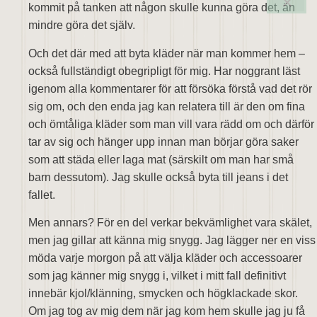
kommit på tanken att någon skulle kunna göra det, än
mindre göra det själv.
Och det där med att byta kläder när man kommer hem –
också fullständigt obegripligt för mig. Har noggrant läst
igenom alla kommentarer för att försöka förstå vad det rör
sig om, och den enda jag kan relatera till är den om fina
och ömtåliga kläder som man vill vara rädd om och därför
tar av sig och hänger upp innan man börjar göra saker
som att städa eller laga mat (särskilt om man har små
barn dessutom). Jag skulle också byta till jeans i det
fallet.
Men annars? För en del verkar bekvämlighet vara skälet,
men jag gillar att känna mig snygg. Jag lägger ner en viss
möda varje morgon på att välja kläder och accessoarer
som jag känner mig snygg i, vilket i mitt fall definitivt
innebär kjol/klänning, smycken och högklackade skor.
Om jag tog av mig dem när jag kom hem skulle jag ju få