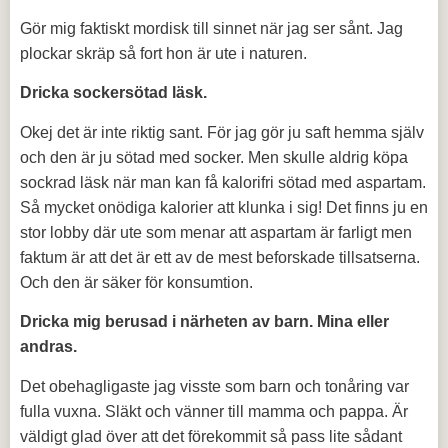
Gör mig faktiskt mordisk till sinnet när jag ser sånt. Jag
plockar skräp så fort hon är ute i naturen.
Dricka sockersötad läsk.
Okej det är inte riktig sant. För jag gör ju saft hemma själv
och den är ju sötad med socker. Men skulle aldrig köpa
sockrad läsk när man kan få kalorifri sötad med aspartam.
Så mycket onödiga kalorier att klunka i sig! Det finns ju en
stor lobby där ute som menar att aspartam är farligt men
faktum är att det är ett av de mest beforskade tillsatserna.
Och den är säker för konsumtion.
Dricka mig berusad i närheten av barn. Mina eller
andras.
Det obehagligaste jag visste som barn och tonåring var
fulla vuxna. Släkt och vänner till mamma och pappa. Är
väldigt glad över att det förekommit så pass lite sådant