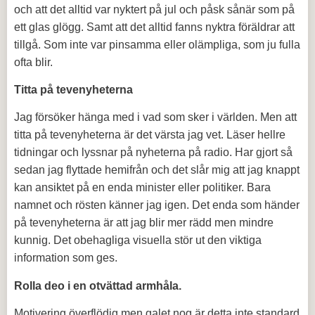
och att det alltid var nyktert på jul och påsk sånär som på
ett glas glögg. Samt att det alltid fanns nyktra föräldrar att
tillgå. Som inte var pinsamma eller olämpliga, som ju fulla
ofta blir.
Titta på tevenyheterna
Jag försöker hänga med i vad som sker i världen. Men att
titta på tevenyheterna är det värsta jag vet. Läser hellre
tidningar och lyssnar på nyheterna på radio. Har gjort så
sedan jag flyttade hemifrån och det slår mig att jag knappt
kan ansiktet på en enda minister eller politiker. Bara
namnet och rösten känner jag igen. Det enda som händer
på tevenyheterna är att jag blir mer rädd men mindre
kunnig. Det obehagliga visuella stör ut den viktiga
information som ges.
Rolla deo i en otvättad armhåla.
Motivering överflödig men galet nog är detta inte standard