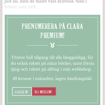
just nu, men de måste vara kravlösa. Som i
helgen som gick...
PRENUMERERA PÅ CLARA
PREMIUM!
Utöver full tillgång till alla blogginlägg, får
du också rabatt på mina böcker, samt första
tjing och rabatt på allting i min webbshop.
49 kronor i månaden, ingen bindningstid.
LOGGA IN
BLI MEDLEM!