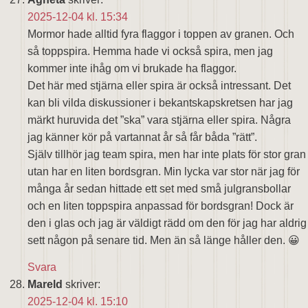
2025-12-04 kl. 15:34
Mormor hade alltid fyra flaggor i toppen av granen. Och
så toppspira. Hemma hade vi också spira, men jag
kommer inte ihåg om vi brukade ha flaggor.
Det här med stjärna eller spira är också intressant. Det
kan bli vilda diskussioner i bekantskapskretsen har jag
märkt huruvida det ”ska” vara stjärna eller spira. Några
jag känner kör på vartannat år så får båda ”rätt”.
Själv tillhör jag team spira, men har inte plats för stor gran
utan har en liten bordsgran. Min lycka var stor när jag för
många år sedan hittade ett set med små julgransbollar
och en liten toppspira anpassad för bordsgran! Dock är
den i glas och jag är väldigt rädd om den för jag har aldrig
sett någon på senare tid. Men än så länge håller den. 😀
Svara
Mareld
skriver:
2025-12-04 kl. 15:10