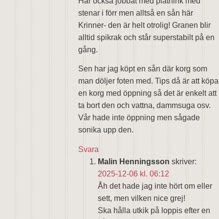
Har också jobbat med plåthink med
stenar i förr men alltså en sån här
Krinner- den är helt otrolig! Granen blir
alltid spikrak och står superstabilt på en
gång.
Sen har jag köpt en sån där korg som
man döljer foten med. Tips då är att köpa
en korg med öppning så det är enkelt att
ta bort den och vattna, dammsuga osv.
Vår hade inte öppning men sågade
sonika upp den.
Svara
Malin Henningsson
skriver:
2025-12-06 kl. 06:12
Åh det hade jag inte hört om eller
sett, men vilken nice grej!
Ska hålla utkik på loppis efter en