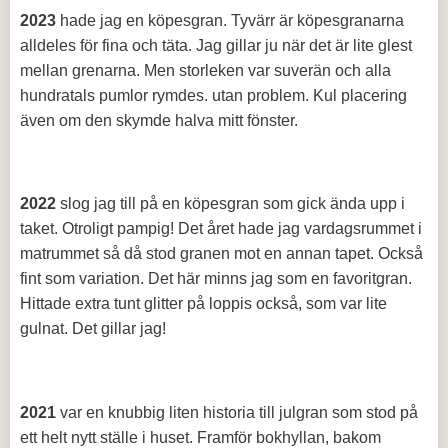
2023
hade jag en köpesgran. Tyvärr är köpesgranarna
alldeles för fina och täta. Jag gillar ju när det är lite glest
mellan grenarna. Men storleken var suverän och alla
hundratals pumlor rymdes. utan problem. Kul placering
även om den skymde halva mitt fönster.
2022
slog jag till på en köpesgran som gick ända upp i
taket. Otroligt pampig! Det året hade jag vardagsrummet i
matrummet så då stod granen mot en annan tapet. Också
fint som variation. Det här minns jag som en favoritgran.
Hittade extra tunt glitter på loppis också, som var lite
gulnat. Det gillar jag!
2021
var en knubbig liten historia till julgran som stod på
ett helt nytt ställe i huset. Framför bokhyllan, bakom