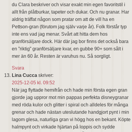
du Clara beskriver och visar exakt min egen favoritstil i
allt från plåtburkar, tapeter och dukar. Och nu granar. Har
aldrig träffat någon som pratar om att de vill ha en
Pettson-gran (förutom jag själv varje år). Folk förstår typ
inte ens vad jag menar. Svårt att hitta dem hos
granförsäljare dock. Här där jag bor finns det också bara
en ”riktig” granförsäljare kvar, en gubbe 90+ som sålt i
mer än 60 år. Resten är varuhus nu. Så sorgligt.
Svara
Lina Cucca
skriver:
2025-12-05 kl. 09:52
När jag flyttade hemifrån och hade min första egen gran
gjorde jag uppror mot min pappas perfekta disneygranar
med röda kulor och glitter i spiral och alldeles för många
grenar och hade nästan uteslutande handgjort pynt i min
lagom glesa, naturliga gran vi högg hos en bekant. Köpte
halmpynt och virkade hjärtan på loppis och sydde