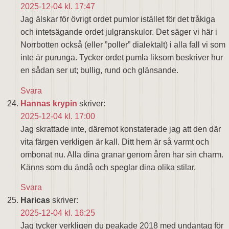
2025-12-04 kl. 17:47
Jag älskar för övrigt ordet pumlor istället för det tråkiga
och intetsägande ordet julgranskulor. Det säger vi här i
Norrbotten också (eller ”poller” dialektalt) i alla fall vi som
inte är purunga. Tycker ordet pumla liksom beskriver hur
en sådan ser ut; bullig, rund och glänsande.
Svara
Hannas krypin
skriver:
2025-12-04 kl. 17:00
Jag skrattade inte, däremot konstaterade jag att den där
vita färgen verkligen är kall. Ditt hem är så varmt och
ombonat nu. Alla dina granar genom åren har sin charm.
Känns som du ändå och speglar dina olika stilar.
Svara
Haricas
skriver:
2025-12-04 kl. 16:25
Jag tycker verkligen du peakade 2018 med undantag för