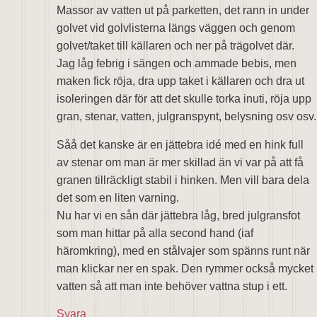
Massor av vatten ut på parketten, det rann in under
golvet vid golvlisterna längs väggen och genom
golvet/taket till källaren och ner på trägolvet där.
Jag låg febrig i sängen och ammade bebis, men
maken fick röja, dra upp taket i källaren och dra ut
isoleringen där för att det skulle torka inuti, röja upp
gran, stenar, vatten, julgranspynt, belysning osv osv.
Såå det kanske är en jättebra idé med en hink full
av stenar om man är mer skillad än vi var på att få
granen tillräckligt stabil i hinken. Men vill bara dela
det som en liten varning.
Nu har vi en sån där jättebra låg, bred julgransfot
som man hittar på alla second hand (iaf
häromkring), med en stålvajer som spänns runt när
man klickar ner en spak. Den rymmer också mycket
vatten så att man inte behöver vattna stup i ett.
Svara