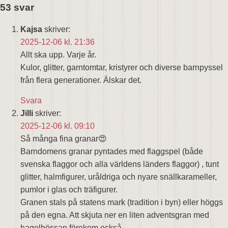
53 svar
Kajsa
skriver:
2025-12-06 kl. 21:36
Allt ska upp. Varje år.
Kulor, glitter, garntomtar, kristyrer och diverse barnpyssel
från flera generationer. Älskar det.
Svara
Jilli
skriver:
2025-12-06 kl. 09:10
Så många fina granar😍
Barndomens granar pyntades med flaggspel (både
svenska flaggor och alla världens länders flaggor) , tunt
glitter, halmfigurer, uråldriga och nyare snällkarameller,
pumlor i glas och träfigurer.
Granen stals på statens mark (tradition i byn) eller höggs
på den egna. Att skjuta ner en liten adventsgran med
hagelbössan förekom också.