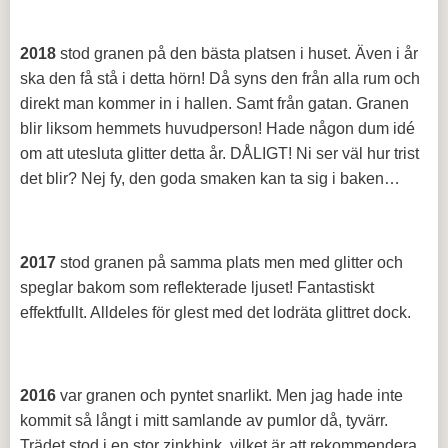
2018
stod granen på den bästa platsen i huset. Även i år
ska den få stå i detta hörn! Då syns den från alla rum och
direkt man kommer in i hallen. Samt från gatan. Granen
blir liksom hemmets huvudperson! Hade någon dum idé
om att utesluta glitter detta år. DÅLIGT! Ni ser väl hur trist
det blir? Nej fy, den goda smaken kan ta sig i baken…
2017
stod granen på samma plats men med glitter och
speglar bakom som reflekterade ljuset! Fantastiskt
effektfullt. Alldeles för glest med det lodräta glittret dock.
2016
var granen och pyntet snarlikt. Men jag hade inte
kommit så långt i mitt samlande av pumlor då, tyvärr.
Trädet stod i en stor zinkhink, vilket är att rekommendera