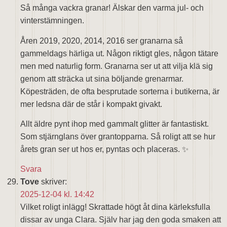
Så många vackra granar! Älskar den varma jul- och
vinterstämningen.
Åren 2019, 2020, 2014, 2016 ser granarna så
gammeldags härliga ut. Någon riktigt gles, någon tätare
men med naturlig form. Granarna ser ut att vilja klä sig
genom att sträcka ut sina böljande grenarmar.
Köpesträden, de ofta besprutade sorterna i butikerna, är
mer ledsna där de står i kompakt givakt.
Allt äldre pynt ihop med gammalt glitter är fantastiskt.
Som stjärnglans över grantopparna. Så roligt att se hur
årets gran ser ut hos er, pyntas och placeras. ✨️
Svara
Tove
skriver:
2025-12-04 kl. 14:42
Vilket roligt inlägg! Skrattade högt åt dina kärleksfulla
dissar av unga Clara. Själv har jag den goda smaken att