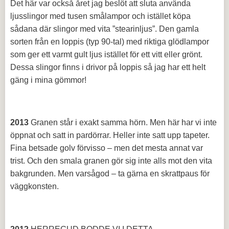
Det här var också året jag beslöt att sluta använda
ljusslingor med tusen smålampor och istället köpa
sådana där slingor med vita ”stearinljus”. Den gamla
sorten från en loppis (typ 90-tal) med riktiga glödlampor
som ger ett varmt gult ljus istället för ett vitt eller grönt.
Dessa slingor finns i drivor på loppis så jag har ett helt
gäng i mina gömmor!
2013
Granen står i exakt samma hörn. Men här har vi inte
öppnat och satt in pardörrar. Heller inte satt upp tapeter.
Fina betsade golv förvisso – men det mesta annat var
trist. Och den smala granen gör sig inte alls mot den vita
bakgrunden. Men varsågod – ta gärna en skrattpaus för
väggkonsten.