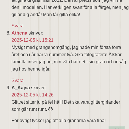
att gilla di gran från 2012. Den är precis som jag vill ha
den i modellen. Har verkligen svårt för alla färger, men jag
gillar dig ändå! Man får gilla olika!
Svara
Athena
skriver:
2025-12-05 kl. 15:21
Mysigt med grangenomgång, jag hade min första förra
året och i år har vi nummer två. Ska fotografera! Älskar
lametta inser jag nu, min vän har det i sin gran och insåg
jag hos henne igår.
Svara
A_Kajsa
skriver:
2025-12-05 kl. 14:26
Glittret sitter ju på fel håll! Det ska vara glittergirlander
som går runt runt. 🙂
För övrigt tycker jag att alla granarna vara fina!