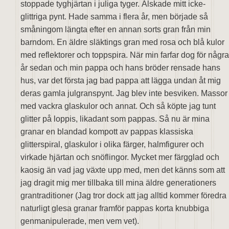
stoppade tyghjärtan i juliga tyger. Älskade mitt icke-
glittriga pynt. Hade samma i flera år, men började så
småningom längta efter en annan sorts gran från min
barndom. En äldre släktings gran med rosa och blå kulor
med reflektorer och toppspira. När min farfar dog för några
år sedan och min pappa och hans bröder rensade hans
hus, var det första jag bad pappa att lägga undan åt mig
deras gamla julgranspynt. Jag blev inte besviken. Massor
med vackra glaskulor och annat. Och så köpte jag tunt
glitter på loppis, likadant som pappas. Så nu är mina
granar en blandad kompott av pappas klassiska
glitterspiral, glaskulor i olika färger, halmfigurer och
virkade hjärtan och snöflingor. Mycket mer färgglad och
kaosig än vad jag växte upp med, men det känns som att
jag dragit mig mer tillbaka till mina äldre generationers
grantraditioner (Jag tror dock att jag alltid kommer föredra
naturligt glesa granar framför pappas korta knubbiga
genmanipulerade, men vem vet).