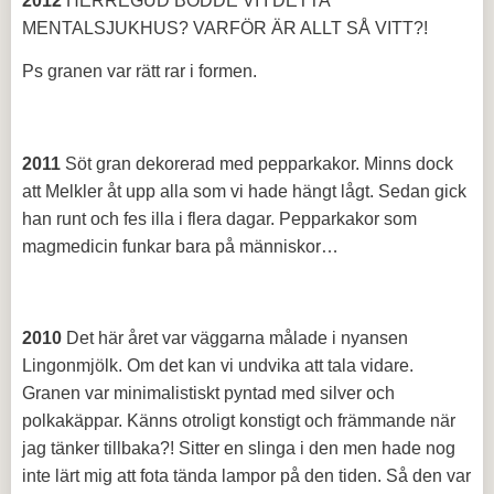
2012
HERREGUD BODDE VI I DETTA
MENTALSJUKHUS? VARFÖR ÄR ALLT SÅ VITT?!
Ps granen var rätt rar i formen.
2011
Söt gran dekorerad med pepparkakor. Minns dock
att Melkler åt upp alla som vi hade hängt lågt. Sedan gick
han runt och fes illa i flera dagar. Pepparkakor som
magmedicin funkar bara på människor…
2010
Det här året var väggarna målade i nyansen
Lingonmjölk. Om det kan vi undvika att tala vidare.
Granen var minimalistiskt pyntad med silver och
polkakäppar. Känns otroligt konstigt och främmande när
jag tänker tillbaka?! Sitter en slinga i den men hade nog
inte lärt mig att fota tända lampor på den tiden. Så den var