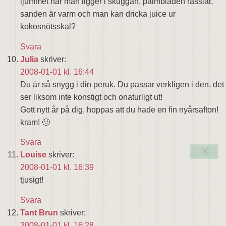
ljummet när man ligger i skuggan, palmbladen rasslar,
sanden är varm och man kan dricka juice ur
kokosnötsskal?
Svara
Julia
skriver:
2008-01-01 kl. 16:44
Du är så snygg i din peruk. Du passar verkligen i den, det
ser liksom inte konstigt och onaturligt ut!
Gott nytt år på dig, hoppas att du hade en fin nyårsafton!
kram! 🙂
Svara
Louise
skriver:
2008-01-01 kl. 16:39
tjusigt!
Svara
Tant Brun
skriver:
2008-01-01 kl. 16:28