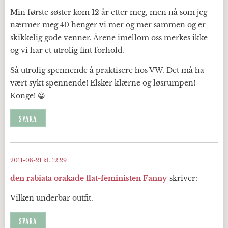
Min første søster kom 12 år etter meg, men nå som jeg
nærmer meg 40 henger vi mer og mer sammen og er
skikkelig gode venner. Årene imellom oss merkes ikke
og vi har et utrolig fint forhold.
Så utrolig spennende å praktisere hos VW. Det må ha
vært sykt spennende! Elsker klærne og løsrumpen!
Konge! 😀
SVARA
2011-08-21 kl. 12:29
den rabiata orakade flat-feministen Fanny
skriver:
Vilken underbar outfit.
SVARA