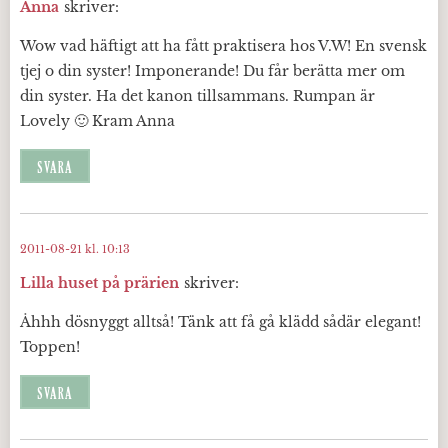
Anna
skriver:
Wow vad häftigt att ha fått praktisera hos V.W! En svensk
tjej o din syster! Imponerande! Du får berätta mer om
din syster. Ha det kanon tillsammans. Rumpan är
Lovely 🙂 Kram Anna
SVARA
2011-08-21 kl. 10:13
Lilla huset på prärien
skriver:
Åhhh dösnyggt alltså! Tänk att få gå klädd sådär elegant!
Toppen!
SVARA