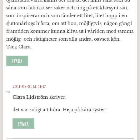
ojämställd värld känns det bra att det finns såna som du-
såna som faktiskt ser saker och ting på ett klarsynt sätt,
som inspirerar och som tänder ett litet, litet hopp i en
sjuttonårings hjärta, om att hon, möjligtvis, någon gång i
framtiden kommer kunna kliva ut i världen med samma
möjlig- och rättigheter som alla andra, oavsett kön.
Tack Clara.
SVARA
2011-08-21 kl. 11:47
Clara Lidström
skriver:
det var roligt att höra. Heja på kära syster!
SVARA