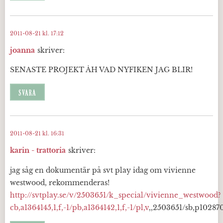
2011-08-21 kl. 17:12
joanna
skriver:
SENASTE PROJEKT ÅH VAD NYFIKEN JAG BLIR!
SVARA
2011-08-21 kl. 16:31
karin - trattoria
skriver:
jag såg en dokumentär på svt play idag om vivienne
westwood, rekommenderas!
http://svtplay.se/v/2503651/k_special/vivienne_westwood?
cb,a1364145,1,f,-1/pb,a1364142,1,f,-1/pl,v
,,2503651/sb,p102870,