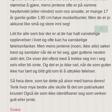
størrelse å gjøre, mens jentene ofte er på samme
høyde/vekt (eller mindre) som oss ansatte, er mange 17
år gamle gutter 1.90 cm høye muskelbunter. Men de er jo
akkurat like små og store inni seg!
Likt for alle som bor der er at de har hatt vanskelige
opplevelser i livet og ofte kan ha vanskelige
følelser/tanker. Men mens jentene (noen, ikke alle) søker
trøst og samtaler når de er lei seg, gjør guttene nesten
aldri det. De viser det oftest med å trekke seg inn i seg
selv eller bli sinte. Og det er jo ikke rart, når de som gutter
ikke har lært og blitt gitt rom til å uttrykke følelser.
Så heia dere, som tar dette på alvor med barna deres!
Tenk hvor mye bedre alle skulle få det om patriarkatet
knuste! Også de som ikke identifiserer seg som verken
gutt eller jente.
Svara