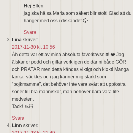
Hej Ellen,
jag ska hälsa Maria som säkert blir stolt! Glad att du
hänger med oss i diskandet 🙂
Svara
Lina
skriver:
2017-11-30 kl. 10:56
Åh detta var ett av mina absoluta favoritavsnitt! ❤️ Jag
älskar er podd och gillar verkligen de där ni både GÖR
och PRATAR men detta kändes viktigt och klokt! Många
tankar väcktes och jag känner mig stärkt som
”pojkmamma”, det behöver inte vara svårt att uppfostra
söner till bra människor, man behöver bara vara lite
medveten.
Tack! 🙏🏻
Svara
Linn
skriver:
2017-11-28 kl. 21:49