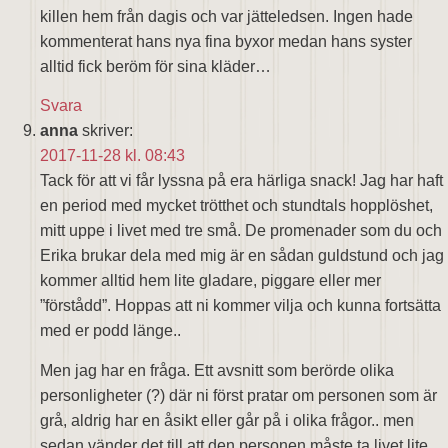
killen hem från dagis och var jätteledsen. Ingen hade
kommenterat hans nya fina byxor medan hans syster
alltid fick beröm för sina kläder…
Svara
anna
skriver:
2017-11-28 kl. 08:43
Tack för att vi får lyssna på era härliga snack! Jag har haft
en period med mycket trötthet och stundtals hopplöshet,
mitt uppe i livet med tre små. De promenader som du och
Erika brukar dela med mig är en sådan guldstund och jag
kommer alltid hem lite gladare, piggare eller mer
”förstådd”. Hoppas att ni kommer vilja och kunna fortsätta
med er podd länge..
Men jag har en fråga. Ett avsnitt som berörde olika
personligheter (?) där ni först pratar om personen som är
grå, aldrig har en åsikt eller går på i olika frågor.. men
sedan vänder det till att den personen måste ta livet lite