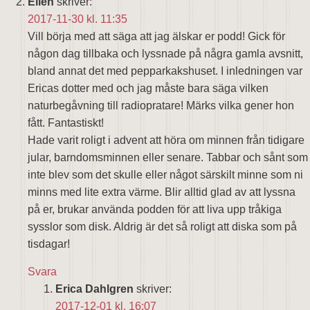
Ellen
skriver:
2017-11-30 kl. 11:35
Vill börja med att säga att jag älskar er podd! Gick för
någon dag tillbaka och lyssnade på några gamla avsnitt,
bland annat det med pepparkakshuset. I inledningen var
Ericas dotter med och jag måste bara säga vilken
naturbegåvning till radiopratare! Märks vilka gener hon
fått. Fantastiskt!
Hade varit roligt i advent att höra om minnen från tidigare
jular, barndomsminnen eller senare. Tabbar och sånt som
inte blev som det skulle eller något särskilt minne som ni
minns med lite extra värme. Blir alltid glad av att lyssna
på er, brukar använda podden för att liva upp tråkiga
sysslor som disk. Aldrig är det så roligt att diska som på
tisdagar!
Svara
Erica Dahlgren
skriver:
2017-12-01 kl. 16:07