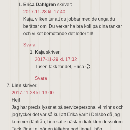
Erica Dahlgren
skriver:
2017-11-28 kl. 17:40
Kaja, vilken tur att du jobbar med de unga du
berättar om. Du verkar ha bra koll på dina tankar
och vilket bemötande det leder till!
Svara
Kaja
skriver:
2017-11-29 kl. 17:32
Tusen takk for det, Erica 🙂
Svara
Linn
skriver:
2017-11-28 kl. 13:00
Hej!
Jag har precis lyssnat på servicepersonal vi minns och
jag tycker det var så kul att Erika varit i Delsbo då jag
kommer därifrån, hon satte nästan dialekten dessutom!
Tack för att ni gör en jättebra pod, inget , hög