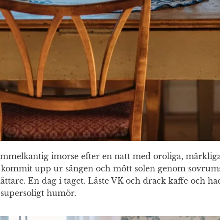
immelkantig imorse efter en natt med oroliga, märkli
g kommit upp ur sängen och mött solen genom sovrums
 lättare. En dag i taget. Läste VK och drack kaffe och ha
 supersoligt humör.