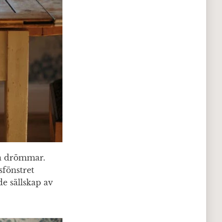
ga drömmar.
fönstret
de sällskap av