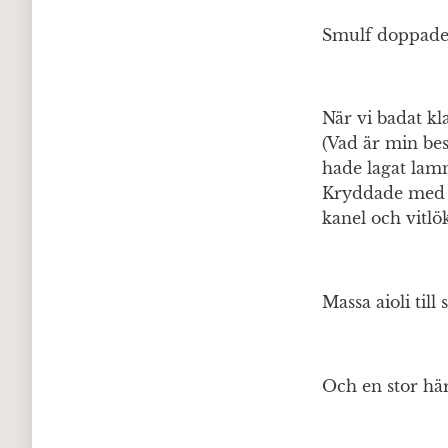
Smulf doppade 
När vi badat kl
(Vad är min bes
hade lagat lamm
Kryddade med b
kanel och vitlö
Massa aioli till 
Och en stor här