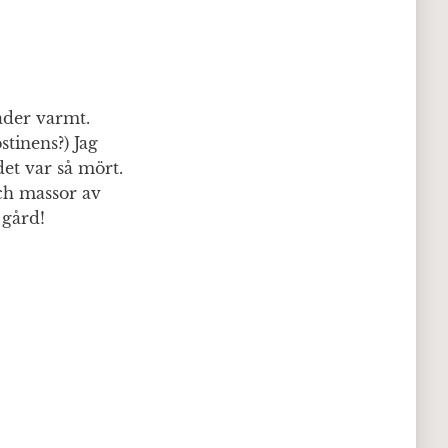
ader varmt.
stinens?) Jag
det var så mört.
ch massor av
 gård!