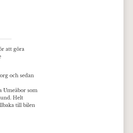
ör att göra
e
org och sedan
assa Umeåbor som
hund. Helt
baka till bilen