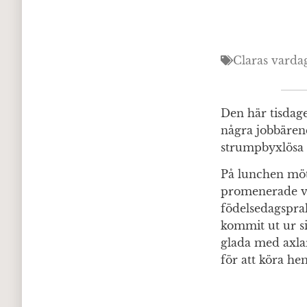
Claras varda
Den här tisdage
några jobbären
strumpbyxlösa 
På lunchen möt
promenerade vi 
födelsedagspral
kommit ut ur si
glada med axlar
för att köra h