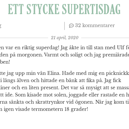
ETT STYCKE SUPERTISDAG
g
32 kommentarer
21 april, 2020
n var en riktig superdag! Jag åkte in till stan med Ulf f
den på morgonen. Varmt och soligt och jag premiärad
ben!
te jag upp min vän Elina. Hade med mig en picknickk
längs älven och hittade en bänk att fika på. Jag fick
iner och en liten present. Det var så mysigt att se m
tt ide. Som kisade mot solen, joggade eller rastade en 
na sänkta och skrattrynkor vid ögonen. När jag kom till
em igen visade termometern 18 grader!