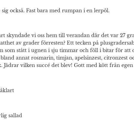
sig också. Fast bara med rumpan i en lerpöl.
art skyndade vi oss hem till verandan där det var 27 gr
atthet av grader förresten? Ett tecken på plusgradersab
 som stått i ugnen i sju timmar och föll i bitar för att 
land annat rosmarin, timjan, apelsinzest, citronzest o
k. Jädrar vilken succé det blev! Gott med kött från egen
såklart
lig sallad