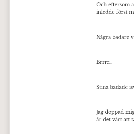
Och eftersom a
inledde först m
Några badare v
Brrrr…
Stina badade i
Jag doppad mig
är det värt att