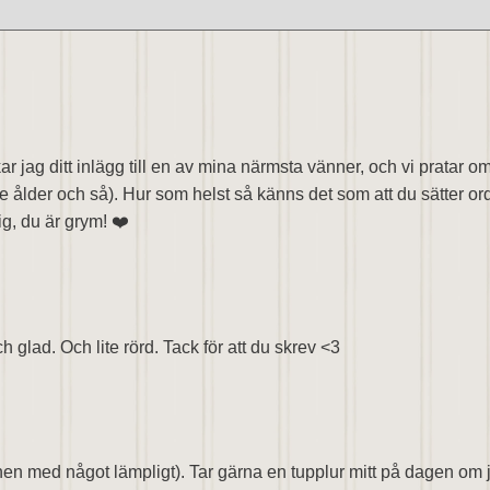
kar jag ditt inlägg till en av mina närmsta vänner, och vi pratar 
e ålder och så). Hur som helst så känns det som att du sätter ord
ig, du är grym! ❤️
ch glad. Och lite rörd. Tack för att du skrev <3
rnen med något lämpligt). Tar gärna en tupplur mitt på dagen om j