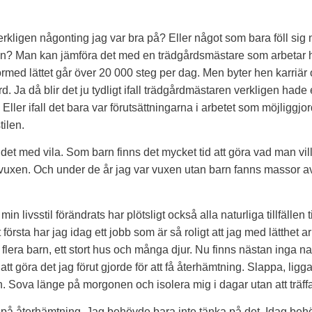
rkligen någonting jag var bra på? Eller något som bara föll sig 
ion? Man kan jämföra det med en trädgårdsmästare som arbetar 
örmed lättet går över 20 000 steg per dag. Men byter hen karriä
d. Ja då blir det ju tydligt ifall trädgårdmästaren verkligen hade 
 Eller ifall det bara var förutsättningarna i arbetet som möjliggjo
ilen.
det med vila. Som barn finns det mycket tid att göra vad man vi
vuxen. Och under de år jag var vuxen utan barn fanns massor av t
min livsstil förändrats har plötsligt också alla naturliga tillfällen 
 första har jag idag ett jobb som är så roligt att jag med lätthet a
lera barn, ett stort hus och många djur. Nu finns nästan inga na
r att göra det jag förut gjorde för att få återhämtning. Slappa, lig
. Sova länge på morgonen och isolera mig i dagar utan att träffa
a på återhämtning. Jag behövde bara inte tänka på det. Idag beh