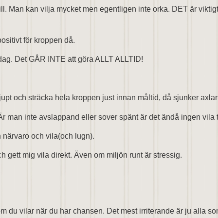
l. Man kan vilja mycket men egentligen inte orka. DET är viktigt at
positivt för kroppen då.
 dag. Det GÅR INTE att göra ALLT ALLTID!
jupt och sträcka hela kroppen just innan måltid, då sjunker axlar
. Är man inte avslappand eller sover spänt är det ändå ingen vila 
 närvaro och vila(och lugn).
gett mig vila direkt. Även om miljön runt är stressig.
du vilar när du har chansen. Det mest irriterande är ju alla som