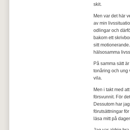
skit.
Men var det här ve
av min livssituat
odlingar och därf
bakom ett skrivbor
sitt motionerande.
hälsosamma livsst
På samma sätt är 
tonåring och ung 
vila.
Men i takt med att 
försvunnit. För det
Dessutom har jag f
förutsättningar fö
läsa mitt på dagen
Jag var aldrig br