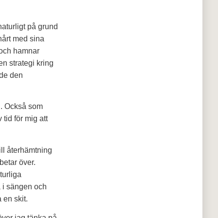
naturligt på grund
hårt med sina
r och hamnar
en strategi kring
rde den
ll. Också som
id för mig att
till återhämtning
rbetar över.
turliga
ga i sängen och
 en skit.
över jag tänka på