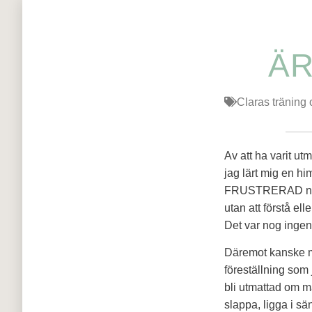
ÄR
Claras träning
Av att ha varit ut
jag lärt mig en h
FRUSTRERAD när mä
utan att förstå ell
Det var nog ingen
Däremot kanske ma
föreställning som 
bli utmattad om man
slappa, ligga i s