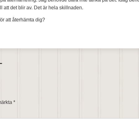
ll att det blir av. Det är hela skillnaden.
för att återhämta dig?
T
 märkta
*