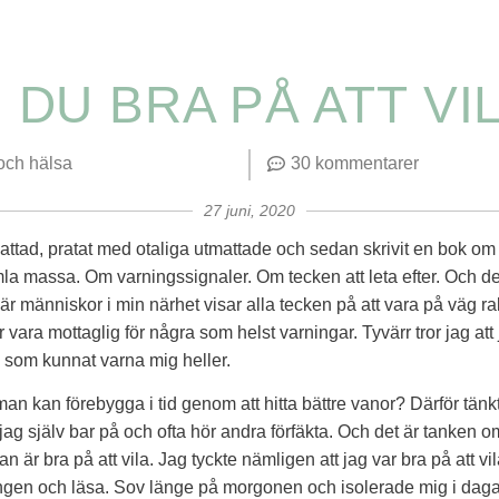
 DU BRA PÅ ATT VI
 och hälsa
30 kommentarer
27 juni, 2020
mattad, pratat med otaliga utmattade och sedan skrivit en bok om
imla massa. Om varningssignaler. Om tecken att leta efter. Och d
nniskor i min närhet visar alla tecken på att vara på väg rak
er vara mottaglig för några som helst varningar. Tyvärr tror jag att
 som kunnat varna mig heller.
n kan förebygga i tid genom att hitta bättre vanor? Därför tänkt
jag själv bar på och ofta hör andra förfäkta. Och det är tanken o
 är bra på att vila. Jag tyckte nämligen att jag var bra på att vil
ängen och läsa. Sov länge på morgonen och isolerade mig i dagar 