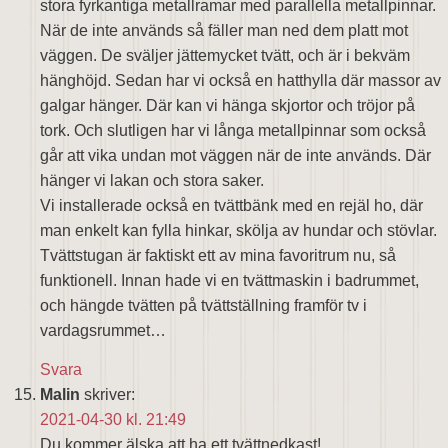
stora fyrkantiga metallramar med parallella metallpinnar.
När de inte används så fäller man ned dem platt mot
väggen. De sväljer jättemycket tvätt, och är i bekväm
hänghöjd. Sedan har vi också en hatthylla där massor av
galgar hänger. Där kan vi hänga skjortor och tröjor på
tork. Och slutligen har vi långa metallpinnar som också
går att vika undan mot väggen när de inte används. Där
hänger vi lakan och stora saker.
Vi installerade också en tvättbänk med en rejäl ho, där
man enkelt kan fylla hinkar, skölja av hundar och stövlar.
Tvättstugan är faktiskt ett av mina favoritrum nu, så
funktionell. Innan hade vi en tvättmaskin i badrummet,
och hängde tvätten på tvättställning framför tv i
vardagsrummet…
Svara
Malin
skriver:
2021-04-30 kl. 21:49
Du kommer älska att ha ett tvättnedkast!