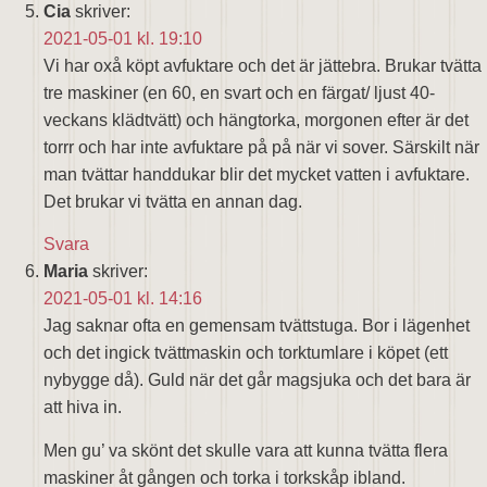
Cia
skriver:
2021-05-01 kl. 19:10
Vi har oxå köpt avfuktare och det är jättebra. Brukar tvätta
tre maskiner (en 60, en svart och en färgat/ ljust 40-
veckans klädtvätt) och hängtorka, morgonen efter är det
torrr och har inte avfuktare på på när vi sover. Särskilt när
man tvättar handdukar blir det mycket vatten i avfuktare.
Det brukar vi tvätta en annan dag.
Svara
Maria
skriver:
2021-05-01 kl. 14:16
Jag saknar ofta en gemensam tvättstuga. Bor i lägenhet
och det ingick tvättmaskin och torktumlare i köpet (ett
nybygge då). Guld när det går magsjuka och det bara är
att hiva in.
Men gu’ va skönt det skulle vara att kunna tvätta flera
maskiner åt gången och torka i torkskåp ibland.