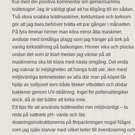
Kul med din positiva kommentar om gemensamma
tvättstugor! Jag är väldigt glad att ha tillgång till en sådan.
Två stora snabba tvättmaskiner, torktumlare och torkrum
gör att jag bara behöver tvätta ett par gånger i månaden.
På fyra timmar hinner man köra minst åtta maskiner,
avslutar med ömtåliga plagg som jag hänger på tork på
vanlig torkställning på balkongen. Hinner vika och plocka
undan det som är klart medan jag väntar på att
maskinerna ska bli klara med nästa omgång. Det enda
jag saknar är möjligheten att hänga tvätt ute, den mest
miljövänliga torkmetoden av alla där man på köpet får
hjälp av solljuset som både bleker vittvätten och dödar
bakterier genom UV-strålning. Inget för pollenallergiker
dock, då är det bättre att torka inne.
Ett tips för att använda tvättmedlet mer miljövänligt – ta
reda på vattnets pH- värde och läs
doseringsinstruktionerna på förpackningen noga! Något
som jag själv slarvar med vilket leder till överdosering och