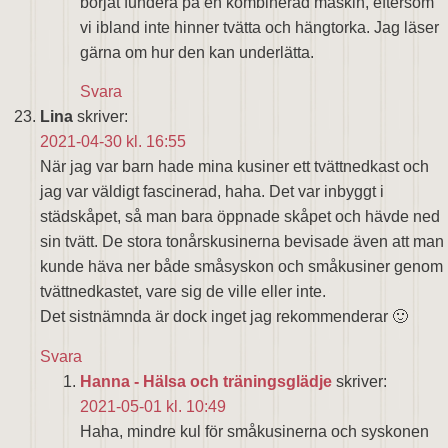
börjat fundera på en kombinerad maskin, eftersom
vi ibland inte hinner tvätta och hängtorka. Jag läser
gärna om hur den kan underlätta.
Svara
Lina
skriver:
2021-04-30 kl. 16:55
När jag var barn hade mina kusiner ett tvättnedkast och
jag var väldigt fascinerad, haha. Det var inbyggt i
städskåpet, så man bara öppnade skåpet och hävde ned
sin tvätt. De stora tonårskusinerna bevisade även att man
kunde häva ner både småsyskon och småkusiner genom
tvättnedkastet, vare sig de ville eller inte.
Det sistnämnda är dock inget jag rekommenderar 🙂
Svara
Hanna - Hälsa och träningsglädje
skriver:
2021-05-01 kl. 10:49
Haha, mindre kul för småkusinerna och syskonen