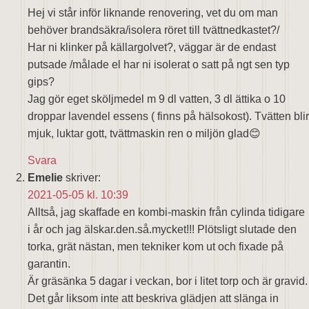
Hej vi står inför liknande renovering, vet du om man
behöver brandsäkra/isolera röret till tvättnedkastet?/
Har ni klinker på källargolvet?, väggar är de endast
putsade /målade el har ni isolerat o satt på ngt sen typ
gips?
Jag gör eget sköljmedel m 9 dl vatten, 3 dl ättika o 10
droppar lavendel essens ( finns på hälsokost). Tvätten blir
mjuk, luktar gott, tvättmaskin ren o miljön glad😊
Svara
Emelie
skriver:
2021-05-05 kl. 10:39
Alltså, jag skaffade en kombi-maskin från cylinda tidigare
i år och jag älskar.den.så.mycket!!! Plötsligt slutade den
torka, grät nästan, men tekniker kom ut och fixade på
garantin.
Är gräsänka 5 dagar i veckan, bor i litet torp och är gravid.
Det går liksom inte att beskriva glädjen att slänga in