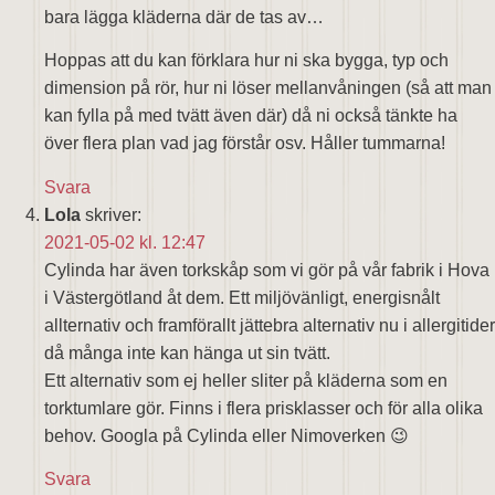
bara lägga kläderna där de tas av…
Hoppas att du kan förklara hur ni ska bygga, typ och
dimension på rör, hur ni löser mellanvåningen (så att man
kan fylla på med tvätt även där) då ni också tänkte ha
över flera plan vad jag förstår osv. Håller tummarna!
Svara
Lola
skriver:
2021-05-02 kl. 12:47
Cylinda har även torkskåp som vi gör på vår fabrik i Hova
i Västergötland åt dem. Ett miljövänligt, energisnålt
allternativ och framförallt jättebra alternativ nu i allergitider
då många inte kan hänga ut sin tvätt.
Ett alternativ som ej heller sliter på kläderna som en
torktumlare gör. Finns i flera prisklasser och för alla olika
behov. Googla på Cylinda eller Nimoverken 😉
Svara