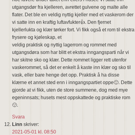
utgangsdør fra kjelleren, avrettet gulvene og malte alle
flater. Det ble en veldig nyttig kjeller med et vaskerom der
vi satte inn en kraftig luftavfukter👍. Den fjernet
kjellerlukta og klær tørker fort. Vi fikk også et rom til ekstra
frysere og kjøleskap, et
veldig praktisk og nyttig lagerrom og rommet med
utgangsdøra som har blitt et ekstra inngangsparti når vi
har skitne sko og klær. Dette rommet ligger rett utenfor
vaskerommet, så det er enkelt å kaste inn klær og sko til
vask, eller bare henge det opp. Praktisk å ha disse
klærne et annet sted enn i inngangspartiet oppe🙂. Dette
gjorde at vi fikk, uten de store summene, dog med mye
egeninnsats; husets mest oppskattede og praktiske rom
🙂.
Svara
Linn
skriver:
2021-05-01 kl. 08:50