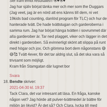
Ser fram emot resultatet!!! 🏵️♥️🏵️♥️
Jag har själv börjat tänka mer och mer som the Duggars
(Jag veet, jag är en nörd att ens känns till dem, ni vet
19kids bad counting, danlöst program för TLC) och hur de
hanterade tvätt. De hade tvättstugan och garderoberna i
samma rum. Jag har börjat hänga tvätten i sovrummet där
alla garderober är. Tar ned plagget, viker och lägger in det
direkt i garderoben. Så evinnerligt skönt att slippa på runt
med högar och jox. Och glömma bort dem någonstans 😅
😅🥰 Tvätt 4ever, för det tar aldrig slut, så det ska vara så
trivsamt som möjligt.
Kram från Stamgatan där lugnet bor
Svara
Bendte
skriver:
2021-04-30 kl. 19:37
Tack Clara, det var intresant att läsa. En fråga, kanske
någon vet? Jag hörde att pulver-tvättmedel är bättre för
miljön än likvid? Är det så? Och Clara, lycka till med