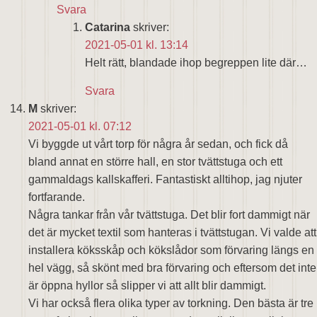
Svara
Catarina
skriver:
2021-05-01 kl. 13:14
Helt rätt, blandade ihop begreppen lite där…
Svara
M
skriver:
2021-05-01 kl. 07:12
Vi byggde ut vårt torp för några år sedan, och fick då
bland annat en större hall, en stor tvättstuga och ett
gammaldags kallskafferi. Fantastiskt alltihop, jag njuter
fortfarande.
Några tankar från vår tvättstuga. Det blir fort dammigt när
det är mycket textil som hanteras i tvättstugan. Vi valde att
installera köksskåp och kökslådor som förvaring längs en
hel vägg, så skönt med bra förvaring och eftersom det inte
är öppna hyllor så slipper vi att allt blir dammigt.
Vi har också flera olika typer av torkning. Den bästa är tre