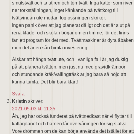
smutstvätt och ta ut ren och torr tvätt. Inga katter som river
ner torkställningen, inget kånkande på tvättkorg till
tvättvindan ute medan foglossningen skriker.
Ingen panik över att jag planerat dåligt och det är slut på
rena kläder och skolan börjar om en timme, för det finns
fan ett program för det med. Tvättmaskiner är dyra åbäken
men det är en sån himla investering.
Älskar att hänga tvätt ute, och i vanliga fall är jag duktig
på att planera tvätten, men just nu med gravidkrämpor
och stundande kräk/vällingträsk är jag bara så nöjd att
kunna tumla. Det blir bara klart!
Svara
Kristin
skriver:
2021-05-03 kl. 11:35
Åh, jag har också funderat på tvättnedkast när vi flyttar till
källarplanet och barnen får övervåningen för sig själva.
Vore drömmen om de kan börja använda det istället för att