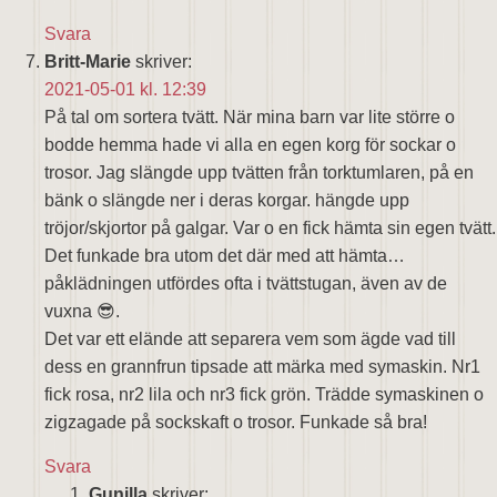
Svara
Britt-Marie
skriver:
2021-05-01 kl. 12:39
På tal om sortera tvätt. När mina barn var lite större o
bodde hemma hade vi alla en egen korg för sockar o
trosor. Jag slängde upp tvätten från torktumlaren, på en
bänk o slängde ner i deras korgar. hängde upp
tröjor/skjortor på galgar. Var o en fick hämta sin egen tvätt.
Det funkade bra utom det där med att hämta…
påklädningen utfördes ofta i tvättstugan, även av de
vuxna 😎.
Det var ett elände att separera vem som ägde vad till
dess en grannfrun tipsade att märka med symaskin. Nr1
fick rosa, nr2 lila och nr3 fick grön. Trädde symaskinen o
zigzagade på sockskaft o trosor. Funkade så bra!
Svara
Gunilla
skriver: