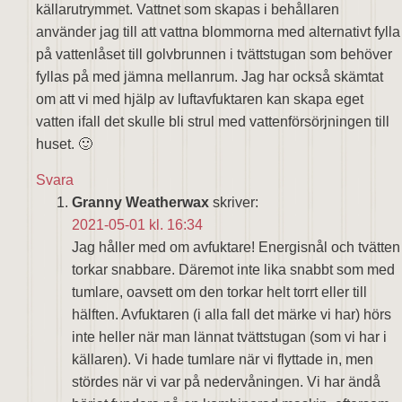
källarutrymmet. Vattnet som skapas i behållaren
använder jag till att vattna blommorna med alternativt fylla
på vattenlåset till golvbrunnen i tvättstugan som behöver
fyllas på med jämna mellanrum. Jag har också skämtat
om att vi med hjälp av luftavfuktaren kan skapa eget
vatten ifall det skulle bli strul med vattenförsörjningen till
huset. 🙂
Svara
Granny Weatherwax
skriver:
2021-05-01 kl. 16:34
Jag håller med om avfuktare! Energisnål och tvätten
torkar snabbare. Däremot inte lika snabbt som med
tumlare, oavsett om den torkar helt torrt eller till
hälften. Avfuktaren (i alla fall det märke vi har) hörs
inte heller när man lännat tvättstugan (som vi har i
källaren). Vi hade tumlare när vi flyttade in, men
stördes när vi var på nedervåningen. Vi har ändå