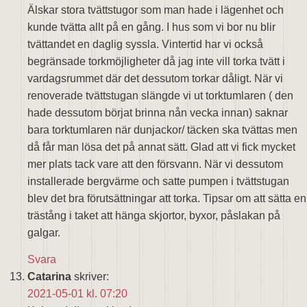
Älskar stora tvättstugor som man hade i lägenhet och
kunde tvätta allt på en gång. I hus som vi bor nu blir
tvättandet en daglig syssla. Vintertid har vi också
begränsade torkmöjligheter då jag inte vill torka tvätt i
vardagsrummet där det dessutom torkar dåligt. När vi
renoverade tvättstugan slängde vi ut torktumlaren ( den
hade dessutom börjat brinna nån vecka innan) saknar
bara torktumlaren när dunjackor/ täcken ska tvättas men
då får man lösa det på annat sätt. Glad att vi fick mycket
mer plats tack vare att den försvann. När vi dessutom
installerade bergvärme och satte pumpen i tvättstugan
blev det bra förutsättningar att torka. Tipsar om att sätta en
trästång i taket att hänga skjortor, byxor, påslakan på
galgar.
Svara
Catarina
skriver:
2021-05-01 kl. 07:20