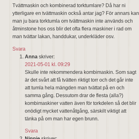
Tvättmaskin och kombinerad torktumlare? Då har ni
ytterligare en tvättmaskin också antar jag? För annars kan
man ju bara torktumla om tvättmaskin inte används och
åtminstone hos oss blir det ofta flera maskiner i rad om
man tvättar lakan, handdukar, underkläder osv.
Svara
Anna
skriver:
2021-05-01 kl. 09:29
Skulle inte rekommendera kombimaskin. Som sagt
är det svårt att få tvätten riktigt torr och det går inte
att tumla hela mängden man tvättat på en och
samma gång. Dessutom drar de flesta (alla?)
kombimaskiner vatten även för torkdelen så det blir
onödigt mycket vattenåtgång, särskilt viktigt att
tänka på om man har egen brunn.
Svara
Ninnie
skriver: