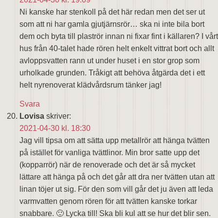
Ni kanske har stenkoll på det här redan men det ser ut
som att ni har gamla gjutjärnsrör… ska ni inte bila bort
dem och byta till plaströr innan ni fixar fint i källaren? I vårt
hus från 40-talet hade rören helt enkelt vittrat bort och allt
avloppsvatten rann ut under huset i en stor grop som
urholkade grunden. Tråkigt att behöva åtgärda det i ett
helt nyrenoverat klädvårdsrum tänker jag!
Svara
Lovisa
skriver:
2021-04-30 kl. 18:30
Jag vill tipsa om att sätta upp metallrör att hänga tvätten
på istället för vanliga tvättlinor. Min bror satte upp det
(kopparrör) när de renoverade och det är så mycket
lättare att hänga på och det går att dra ner tvätten utan att
linan töjer ut sig. För den som vill går det ju även att leda
varmvatten genom rören för att tvätten kanske torkar
snabbare. 🙂 Lycka till! Ska bli kul att se hur det blir sen.