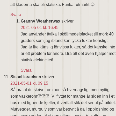
att kläderna ska bli statiska. Funkar utmärkt 😊
Svara
Granny Weatherwax
skriver:
2021-05-01 kl. 16:45
Jag använder ättika i sköljmedelsfacket till mörk 40
graders som jag ibland kan tycka luktar konstigt.
Jag är lite känslig för vissa lukter, så det kanske inte
är ett problem för andra. Bra att det även hjälper mot
statisk elektricitet!
Svara
Sissel Israelsen
skriver:
2021-05-01 kl. 09:15
Så bra at du skriver om noe så hverdagslig, men nyttig
som vaskerom👏👏👏. Vi flyttet for mange år siden inn i et
hus med lignende kjeller, ihvertfall slik det ser ut på bildet.
Murvegger, murgulv som var begynt å gå i oppløsning og
noe lavere under taket enn ellers i huset. Vi satte inn