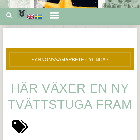
• ANNONSSAMARBETE CYLINDA •
HÄR VÄXER EN NY
TVÄTTSTUGA FRAM