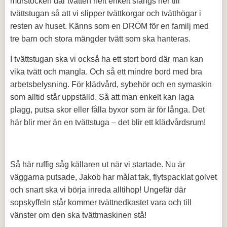
murstocken där tvätten helt enkelt slängs ner till
tvättstugan så att vi slipper tvättkorgar och tvätthögar i
resten av huset. Känns som en DRÖM för en familj med
tre barn och stora mängder tvätt som ska hanteras.
I tvättstugan ska vi också ha ett stort bord där man kan
vika tvätt och mangla. Och så ett mindre bord med bra
arbetsbelysning. För klädvård, sybehör och en symaskin
som alltid står uppställd. Så att man enkelt kan laga
plagg, putsa skor eller fålla byxor som är för långa. Det
här blir mer än en tvättstuga – det blir ett klädvårdsrum!
Så här ruffig såg källaren ut när vi startade. Nu är
väggarna putsade, Jakob har målat tak, flytspacklat golvet
och snart ska vi börja inreda alltihop! Ungefär där
sopskyffeln står kommer tvättnedkastet vara och till
vänster om den ska tvättmaskinen stå!