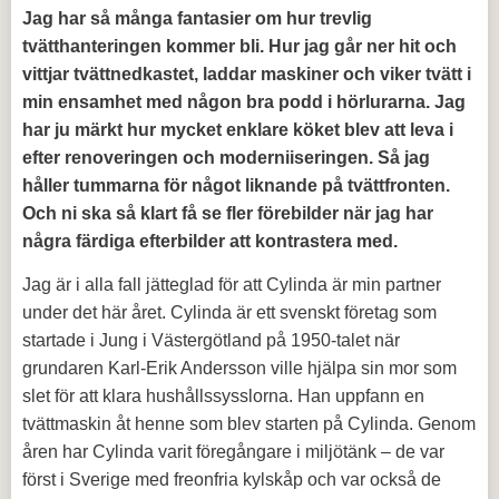
Jag har så många fantasier om hur trevlig
tvätthanteringen kommer bli. Hur jag går ner hit och
vittjar tvättnedkastet, laddar maskiner och viker tvätt i
min ensamhet med någon bra podd i hörlurarna. Jag
har ju märkt hur mycket enklare köket blev att leva i
efter renoveringen och moderniiseringen. Så jag
håller tummarna för något liknande på tvättfronten.
Och ni ska så klart få se fler förebilder när jag har
några färdiga efterbilder att kontrastera med.
Jag är i alla fall jätteglad för att Cylinda är min partner
under det här året. Cylinda är ett svenskt företag som
startade i Jung i Västergötland på 1950-talet när
grundaren Karl-Erik Andersson ville hjälpa sin mor som
slet för att klara hushållssysslorna. Han uppfann en
tvättmaskin åt henne som blev starten på Cylinda. Genom
åren har Cylinda varit föregångare i miljötänk – de var
först i Sverige med freonfria kylskåp och var också de