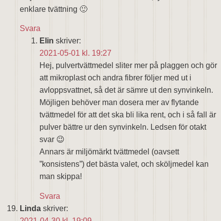
enklare tvättning 🙂
Svara
Elin
skriver:
2021-05-01 kl. 19:27
Hej, pulvertvättmedel sliter mer på plaggen och gör
att mikroplast och andra fibrer följer med ut i
avloppsvattnet, så det är sämre ut den synvinkeln.
Möjligen behöver man dosera mer av flytande
tvättmedel för att det ska bli lika rent, och i så fall är
pulver bättre ur den synvinkeln. Ledsen för otakt
svar 😉
Annars är miljömärkt tvättmedel (oavsett
”konsistens”) det bästa valet, och sköljmedel kan
man skippa!
Svara
Linda
skriver:
2021-04-30 kl. 19:09