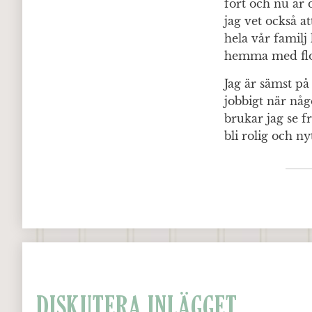
fort och nu är 
jag vet också a
hela vår familj
hemma med floc
Jag är sämst på
jobbigt när någo
brukar jag se 
bli rolig och ny
DISKUTERA INLÄGGET