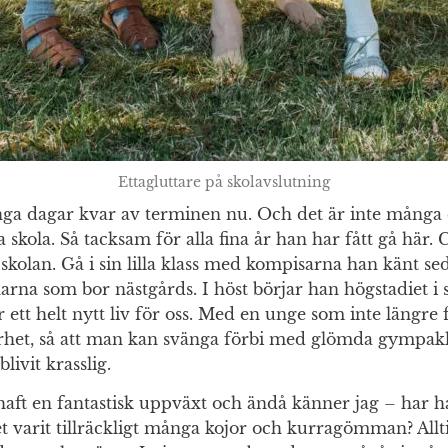
Ettagluttare på skolavslutning
nga dagar kvar av terminen nu. Och det är inte många 
lla skola. Så tacksam för alla fina år han har fått gå här.
l skolan. Gå i sin lilla klass med kompisarna han känt s
arna som bor nästgårds. I höst börjar han högstadiet i 
 ett helt nytt liv för oss. Med en unge som inte längre f
het, så att man kan svänga förbi med glömda gympakl
livit krasslig.
 haft en fantastisk uppväxt och ändå känner jag – har h
 varit tillräckligt många kojor och kurragömman? Allt