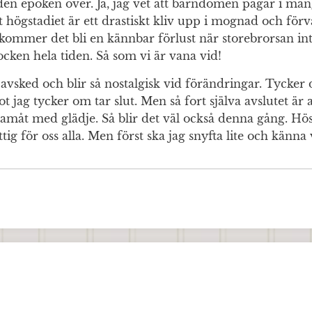
den epoken över. Ja, jag vet att barndomen pågår i mång
tt högstadiet är ett drastiskt kliv upp i mognad och för
 kommer det bli en kännbar förlust när storebrorsan int
ken hela tiden. Så som vi är vana vid!
 avsked och blir så nostalgisk vid förändringar. Tycker 
t jag tycker om tar slut. Men så fort själva avslutet är 
framåt med glädje. Så blir det väl också denna gång. 
ttig för oss alla. Men först ska jag snyfta lite och känn