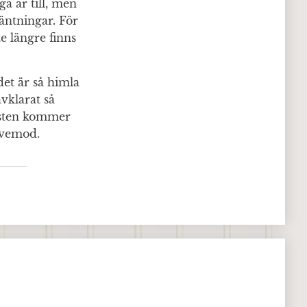
a år till, men
väntningar. För
e längre finns
det är så himla
avklarat så
Hösten kommer
a vemod.