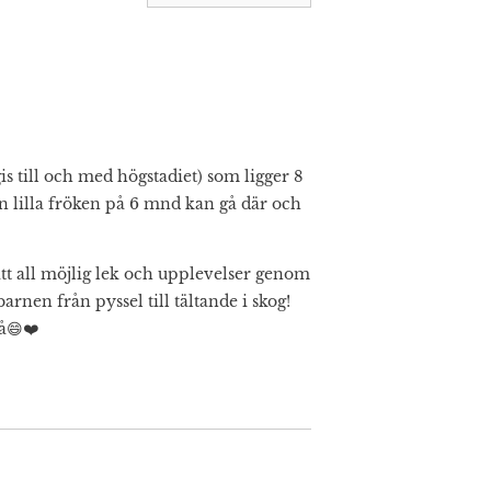
s till och med högstadiet) som ligger 8
 lilla fröken på 6 mnd kan gå där och
fått all möjlig lek och upplevelser genom
 barnen från pyssel till tältande i skog!
å😄❤️