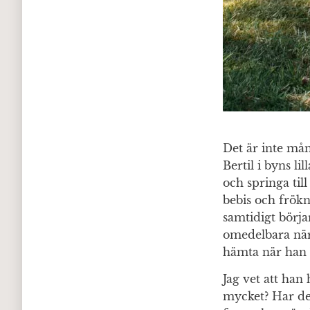
Det är inte må
Bertil i byns li
och springa til
bebis och frökn
samtidigt börjar
omedelbara när
hämta när han b
Jag vet att han
mycket? Har det