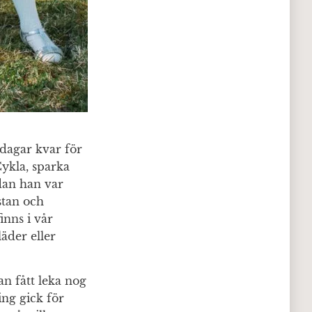
dagar kvar för
 Cykla, sparka
edan han var
stan och
inns i vår
äder eller
an fått leka nog
ing gick för