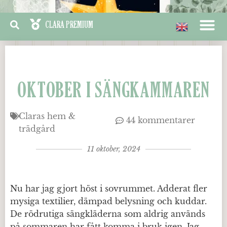
OKTOBER I SÄNGKAMMAREN
Claras hem &
44 kommentarer
trädgård
11 oktober, 2024
Nu har jag gjort höst i sovrummet. Adderat fler
mysiga textilier, dämpad belysning och kuddar.
De rödrutiga sängkläderna som aldrig används
på sommaren har fått komma i bruk igen. Jag