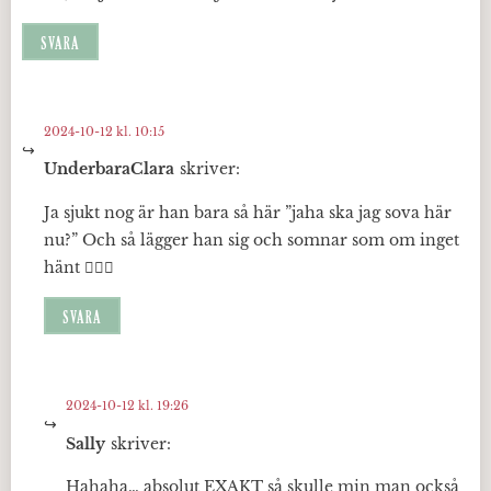
SVARA
2024-10-12 kl. 10:15
UnderbaraClara
skriver:
Ja sjukt nog är han bara så här ”jaha ska jag sova här
nu?” Och så lägger han sig och somnar som om inget
hänt 🤷🏼‍♀️
SVARA
2024-10-12 kl. 19:26
Sally
skriver:
Hahaha… absolut EXAKT så skulle min man också