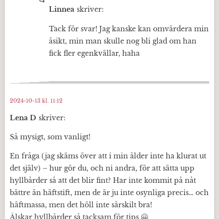
Linnea
skriver:
Tack för svar! Jag kanske kan omvärdera min
åsikt, min man skulle nog bli glad om han
fick fler egenkvällar, haha
2024-10-13 kl. 11:12
Lena D
skriver:
Så mysigt, som vanligt!
En fråga (jag skäms över att i min ålder inte ha klurat ut
det själv) – hur gör du, och ni andra, för att sätta upp
hyllbårder så att det blir fint? Har inte kommit på nåt
bättre än häftstift, men de är ju inte osynliga precis… och
häftmassa, men det höll inte särskilt bra!
Älskar hyllbårder så tacksam för tips 🤗