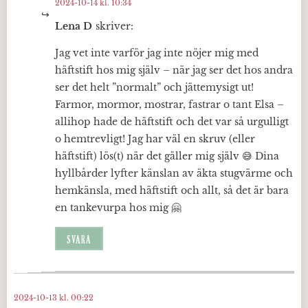
2024-10-14 kl. 10:34
Lena D
skriver:
Jag vet inte varför jag inte nöjer mig med
häftstift hos mig själv – när jag ser det hos andra
ser det helt ”normalt” och jättemysigt ut!
Farmor, mormor, mostrar, fastrar o tant Elsa –
allihop hade de häftstift och det var så urgulligt
o hemtrevligt! Jag har väl en skruv (eller
häftstift) lös(t) när det gäller mig själv 😅 Dina
hyllbårder lyfter känslan av äkta stugvärme och
hemkänsla, med häftstift och allt, så det är bara
en tankevurpa hos mig 🤗
SVARA
2024-10-13 kl. 00:22