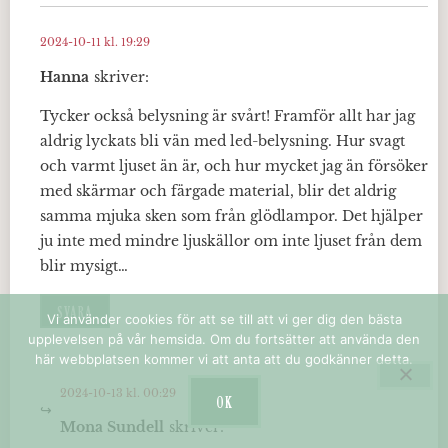
2024-10-11 kl. 19:29
Hanna
skriver:
Tycker också belysning är svårt! Framför allt har jag
aldrig lyckats bli vän med led-belysning. Hur svagt
och varmt ljuset än är, och hur mycket jag än försöker
med skärmar och färgade material, blir det aldrig
samma mjuka sken som från glödlampor. Det hjälper
ju inte med mindre ljuskällor om inte ljuset från dem
blir mysigt…
SVARA
Vi använder cookies för att se till att vi ger dig den bästa
upplevelsen på vår hemsida. Om du fortsätter att använda den
här webbplatsen kommer vi att anta att du godkänner detta.
2024-10-13 kl. 00:29
OK
Mona Sundell
skriver: