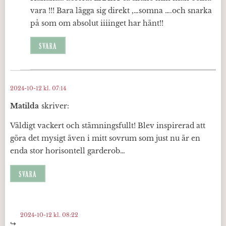
vara !!! Bara lägga sig direkt ,…somna ….och snarka
på som om absolut iiiinget har hänt!!
SVARA
2024-10-12 kl. 07:14
Matilda
skriver:
Väldigt vackert och stämningsfullt! Blev inspirerad att
göra det mysigt även i mitt sovrum som just nu är en
enda stor horisontell garderob…
SVARA
2024-10-12 kl. 08:22