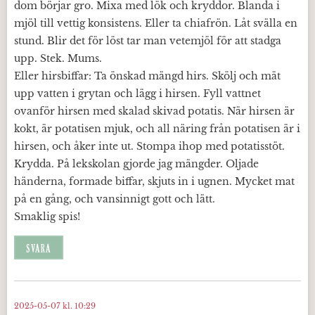
dom börjar gro. Mixa med lök och kryddor. Blanda i
mjöl till vettig konsistens. Eller ta chiafrön. Låt svälla en
stund. Blir det för löst tar man vetemjöl för att stadga
upp. Stek. Mums.
Eller hirsbiffar: Ta önskad mängd hirs. Skölj och mät
upp vatten i grytan och lägg i hirsen. Fyll vattnet
ovanför hirsen med skalad skivad potatis. När hirsen är
kokt, är potatisen mjuk, och all näring från potatisen är i
hirsen, och åker inte ut. Stompa ihop med potatisstöt.
Krydda. På lekskolan gjorde jag mängder. Oljade
händerna, formade biffar, skjuts in i ugnen. Mycket mat
på en gång, och vansinnigt gott och lätt.
Smaklig spis!
SVARA
2025-05-07 kl. 10:29