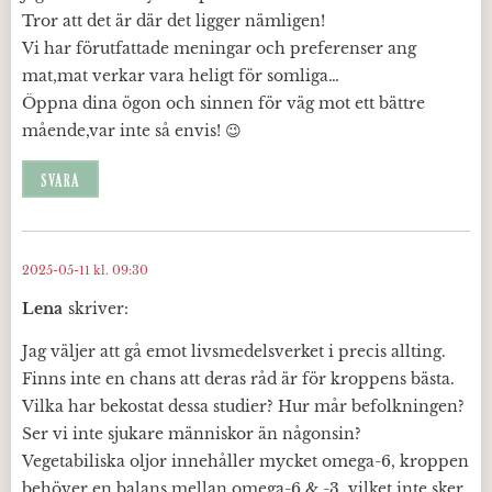
Tror att det är där det ligger nämligen!
Vi har förutfattade meningar och preferenser ang
mat,mat verkar vara heligt för somliga…
Öppna dina ögon och sinnen för väg mot ett bättre
mående,var inte så envis! 😉
SVARA
2025-05-11 kl. 09:30
Lena
skriver:
Jag väljer att gå emot livsmedelsverket i precis allting.
Finns inte en chans att deras råd är för kroppens bästa.
Vilka har bekostat dessa studier? Hur mår befolkningen?
Ser vi inte sjukare människor än någonsin?
Vegetabiliska oljor innehåller mycket omega-6, kroppen
behöver en balans mellan omega-6 & -3, vilket inte sker