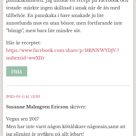
pannkakssmeten. Jag hittade ett recept på Facebook och
testade: märkte ingen skillnad i smak när de åts med
tillbehör. En pannkaka i bare smakade ju lite
annorlunda mot en utan bönor, men fortfarande inte
”bönigt”, mest bara lite mindre söt.
Här är receptet:
https://www.facebook.com/share/p/18BNNWYDjV/?
mibextid=wwXIfr
SVARA
2025-05-11 kl. 13:30
Susanne Malmgren Ericson
skriver:
Vegan sen 2017
Men har inte varit någon köttälskare någonsin,samt att
jag allmänt är nyfiken på allt ätbart!