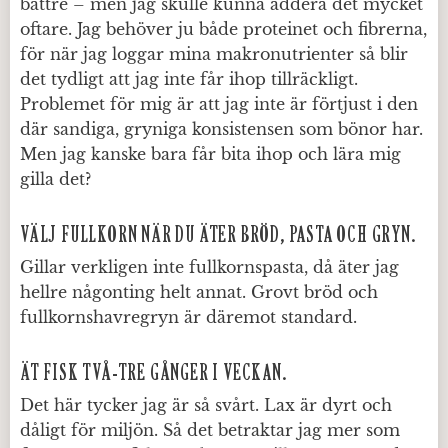
bättre – men jag skulle kunna addera det mycket
oftare. Jag behöver ju både proteinet och fibrerna,
för när jag loggar mina makronutrienter så blir
det tydligt att jag inte får ihop tillräckligt.
Problemet för mig är att jag inte är förtjust i den
där sandiga, gryniga konsistensen som bönor har.
Men jag kanske bara får bita ihop och lära mig
gilla det?
VÄLJ FULLKORN NÄR DU ÄTER BRÖD, PASTA OCH GRYN.
Gillar verkligen inte fullkornspasta, då äter jag
hellre någonting helt annat. Grovt bröd och
fullkornshavregryn är däremot standard.
ÄT FISK TVÅ-TRE GÅNGER I VECKAN.
Det här tycker jag är så svårt. Lax är dyrt och
dåligt för miljön. Så det betraktar jag mer som