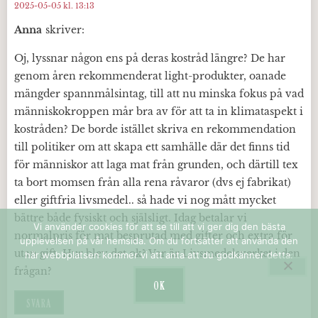
2025-05-05 kl. 13:13
Anna
skriver:
Oj, lyssnar någon ens på deras kostråd längre? De har
genom åren rekommenderat light-produkter, oanade
mängder spannmålsintag, till att nu minska fokus på vad
människokroppen mår bra av för att ta in klimataspekt i
kostråden? De borde istället skriva en rekommendation
till politiker om att skapa ett samhälle där det finns tid
för människor att laga mat från grunden, och därtill tex
ta bort momsen från alla rena råvaror (dvs ej fabrikat)
eller giftfria livsmedel.. så hade vi nog mått mycket
bättre både fysiskt och själsligt. Idag betalar vi
Vi använder cookies för att se till att vi ger dig den bästa
normalpris för mat besprutad med gifter och extra för
upplevelsen på vår hemsida. Om du fortsätter att använda den
utan gift. Hur blev det ok? Var är Livsmedelsverket i den
här webbplatsen kommer vi att anta att du godkänner detta.
frågan?
OK
SVARA