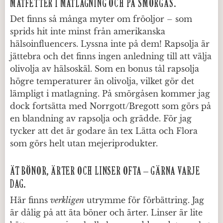
MATFETTER I MATLAGNING OCH PÅ SMÖRGÅS.
Det finns så många myter om fröoljor – som
sprids hit inte minst från amerikanska
hälsoinfluencers. Lyssna inte på dem! Rapsolja är
jättebra och det finns ingen anledning till att välja
olivolja av hälsoskäl. Som en bonus tål rapsolja
högre temperaturer än olivolja, vilket gör det
lämpligt i matlagning. På smörgåsen kommer jag
dock fortsätta med Norrgott/Bregott som görs på
en blandning av rapsolja och grädde. För jag
tycker att det är godare än tex Lätta och Flora
som görs helt utan mejeriprodukter.
ÄT BÖNOR, ÄRTER OCH LINSER OFTA – GÄRNA VARJE
DAG.
Här finns
verkligen
utrymme för förbättring. Jag
är dålig på att äta böner och ärter. Linser är lite