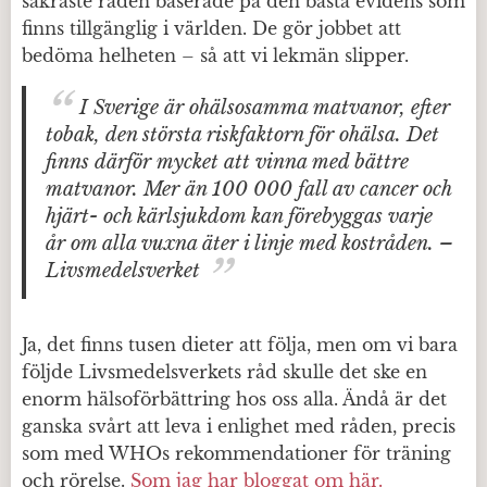
säkraste råden baserade på den bästa evidens som
finns tillgänglig i världen. De gör jobbet att
bedöma helheten – så att vi lekmän slipper.
I Sverige är ohälsosamma matvanor, efter
tobak, den största riskfaktorn för ohälsa. Det
finns därför mycket att vinna med bättre
matvanor. Mer än 100 000 fall av cancer och
hjärt- och kärlsjukdom kan förebyggas varje
år om alla vuxna äter i linje med kostråden.
–
Livsmedelsverket
Ja, det finns tusen dieter att följa, men om vi bara
följde Livsmedelsverkets råd skulle det ske en
enorm hälsoförbättring hos oss alla. Ändå är det
ganska svårt att leva i enlighet med råden, precis
som med WHOs rekommendationer för träning
och rörelse.
Som jag har bloggat om här.