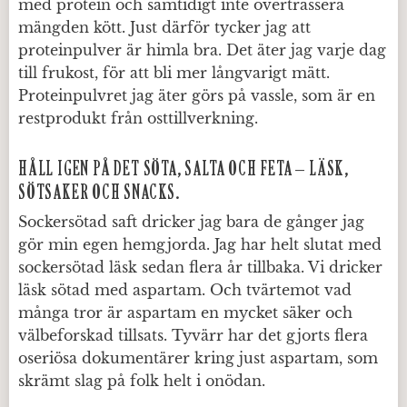
med protein och samtidigt inte övertrassera
mängden kött. Just därför tycker jag att
proteinpulver är himla bra. Det äter jag varje dag
till frukost, för att bli mer långvarigt mätt.
Proteinpulvret jag äter görs på vassle, som är en
restprodukt från osttillverkning.
HÅLL IGEN PÅ DET SÖTA, SALTA OCH FETA – LÄSK,
SÖTSAKER OCH SNACKS.
Sockersötad saft dricker jag bara de gånger jag
gör min egen hemgjorda. Jag har helt slutat med
sockersötad läsk sedan flera år tillbaka. Vi dricker
läsk sötad med aspartam. Och tvärtemot vad
många tror är aspartam en mycket säker och
välbeforskad tillsats. Tyvärr har det gjorts flera
oseriösa dokumentärer kring just aspartam, som
skrämt slag på folk helt i onödan.