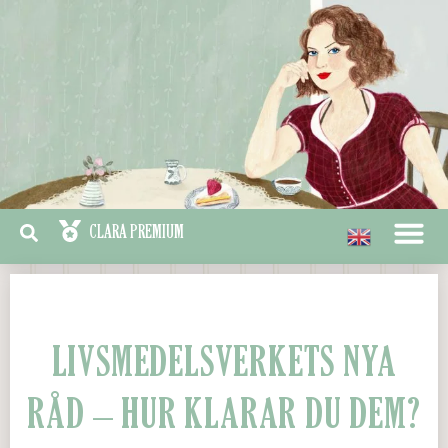
LIVSMEDELSVERKETS NYA
RÅD – HUR KLARAR DU DEM?