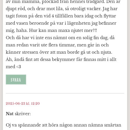
av min mamma, plockad från hennes trädgård. Den är
djupt röd, och drar mot lila, så otroligt vacker. Jag har
tagit foton på den vid 4 tillfällen bara idag och flyttar
med vasen beroende på var i lägenheten jag befinner
mig, haha. Hur kan man maxa njutet mer?!!
Och då har vi inte ens nämnt om en solig fin dag, då
man redan varit ute flera timmar, men går in och
känner stressen över att man borde gå ut och njuta.
Åh, ändå fint att dessa bekymmer får finnas mitt i allt
med <3
SVARA
2025-06-23 kl. 12:20
Nat
skriver:
Oj va spännande att höra någon annan nämna smärtan