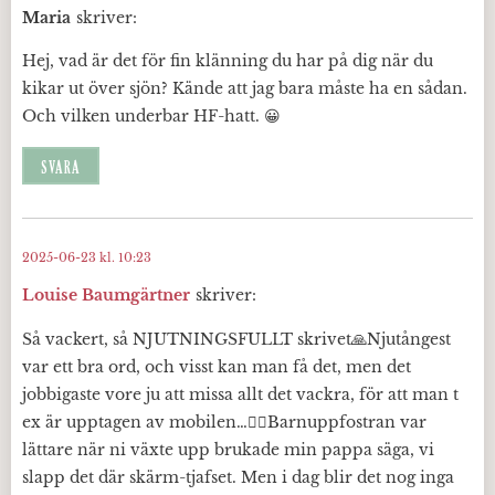
Maria
skriver:
Hej, vad är det för fin klänning du har på dig när du
kikar ut över sjön? Kände att jag bara måste ha en sådan.
Och vilken underbar HF-hatt. 😀
SVARA
2025-06-23 kl. 10:23
Louise Baumgärtner
skriver:
Så vackert, så NJUTNINGSFULLT skrivet🙏Njutångest
var ett bra ord, och visst kan man få det, men det
jobbigaste vore ju att missa allt det vackra, för att man t
ex är upptagen av mobilen…😵‍💫Barnuppfostran var
lättare när ni växte upp brukade min pappa säga, vi
slapp det där skärm-tjafset. Men i dag blir det nog inga