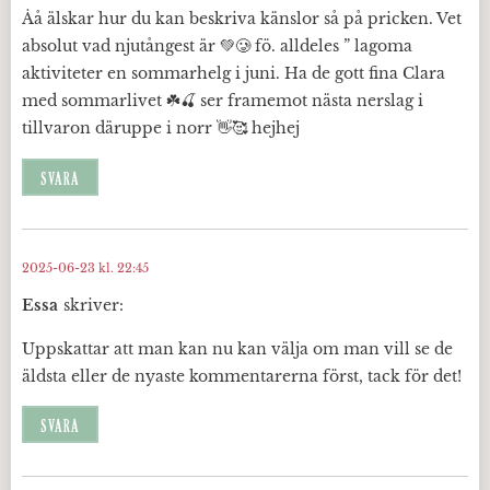
Åå älskar hur du kan beskriva känslor så på pricken. Vet
absolut vad njutångest är 💚🥲 fö. alldeles ” lagoma
aktiviteter en sommarhelg i juni. Ha de gott fina Clara
med sommarlivet ☘️🍒 ser framemot nästa nerslag i
tillvaron däruppe i norr 👋🥰 hejhej
SVARA
2025-06-23 kl. 22:45
Essa
skriver:
Uppskattar att man kan nu kan välja om man vill se de
äldsta eller de nyaste kommentarerna först, tack för det!
SVARA