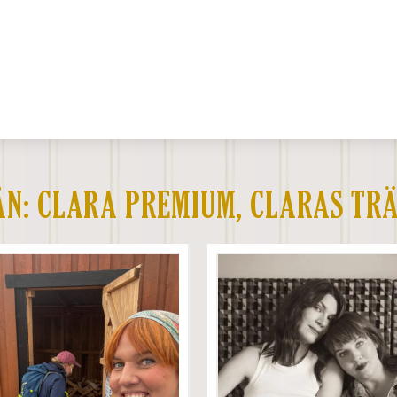
ÅN:
CLARA PREMIUM
,
CLARAS TRÄ