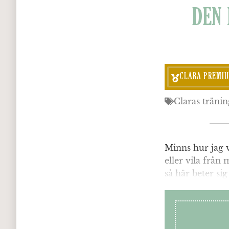
DEN 
CLARA PREMI
Claras tränin
Minns hur jag 
eller vila från 
så här beter sig