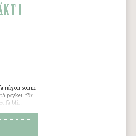
ÄKT I
 få någon sömn
 på psyket, för
 få bli...