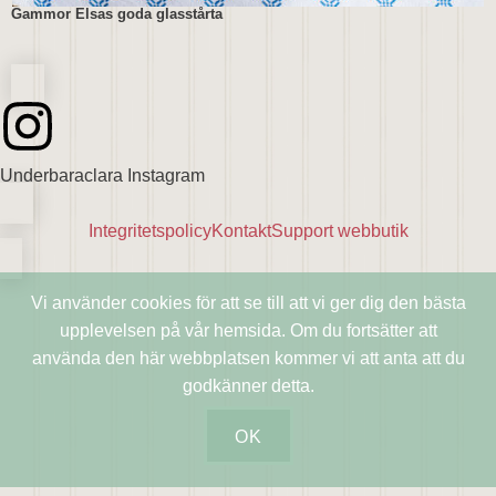
Gammor Elsas goda glasstårta
Underbaraclara Instagram
Integritetspolicy
Kontakt
Support webbutik
Vi använder cookies för att se till att vi ger dig den bästa
upplevelsen på vår hemsida. Om du fortsätter att
använda den här webbplatsen kommer vi att anta att du
godkänner detta.
OK