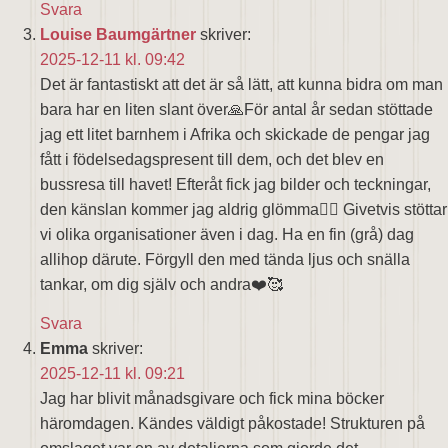
Svara
Louise Baumgärtner
skriver:
2025-12-11 kl. 09:42
Det är fantastiskt att det är så lätt, att kunna bidra om man
bara har en liten slant över🙏För antal år sedan stöttade
jag ett litet barnhem i Afrika och skickade de pengar jag
fått i födelsedagspresent till dem, och det blev en
bussresa till havet! Efteråt fick jag bilder och teckningar,
den känslan kommer jag aldrig glömma❤️‍🔥 Givetvis stöttar
vi olika organisationer även i dag. Ha en fin (grå) dag
allihop därute. Förgyll den med tända ljus och snälla
tankar, om dig själv och andra❤️🥰
Svara
Emma
skriver:
2025-12-11 kl. 09:21
Jag har blivit månadsgivare och fick mina böcker
häromdagen. Kändes väldigt påkostade! Strukturen på