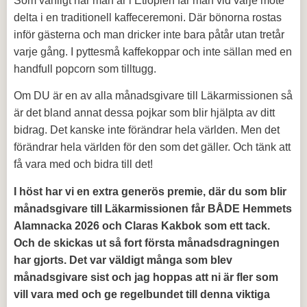
Som vanligt när man är i Etiopien får man vid varje möte
delta i en traditionell kaffeceremoni. Där bönorna rostas
inför gästerna och man dricker inte bara påtår utan tretår
varje gång. I pyttesmå kaffekoppar och inte sällan med en
handfull popcorn som tilltugg.
Om DU är en av alla månadsgivare till Läkarmissionen så
är det bland annat dessa pojkar som blir hjälpta av ditt
bidrag. Det kanske inte förändrar hela världen. Men det
förändrar hela världen för den som det gäller. Och tänk att
få vara med och bidra till det!
I höst har vi en extra generös premie, där du som blir
månadsgivare till Läkarmissionen får BÅDE Hemmets
Alamnacka 2026 och Claras Kakbok som ett tack.
Och de skickas ut så fort första månadsdragningen
har gjorts. Det var väldigt många som blev
månadsgivare sist och jag hoppas att ni är fler som
vill vara med och ge regelbundet till denna viktiga