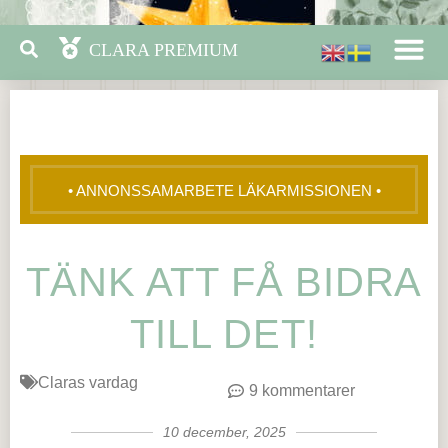
• ANNONSSAMARBETE LÄKARMISSIONEN •
TÄNK ATT FÅ BIDRA
TILL DET!
Claras vardag
9 kommentarer
10 december, 2025