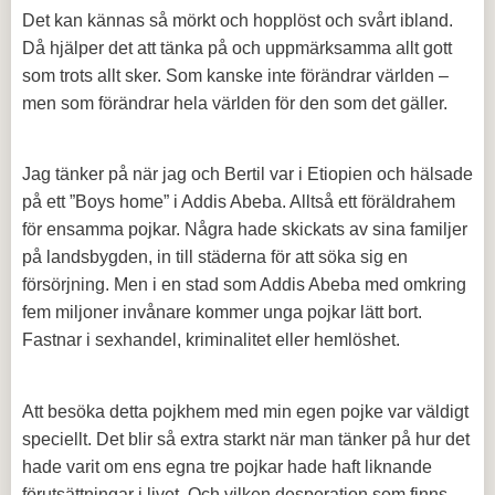
Det kan kännas så mörkt och hopplöst och svårt ibland.
Då hjälper det att tänka på och uppmärksamma allt gott
som trots allt sker. Som kanske inte förändrar världen –
men som förändrar hela världen för den som det gäller.
Jag tänker på när jag och Bertil var i Etiopien och hälsade
på ett ”Boys home” i Addis Abeba. Alltså ett föräldrahem
för ensamma pojkar. Några hade skickats av sina familjer
på landsbygden, in till städerna för att söka sig en
försörjning. Men i en stad som Addis Abeba med omkring
fem miljoner invånare kommer unga pojkar lätt bort.
Fastnar i sexhandel, kriminalitet eller hemlöshet.
Att besöka detta pojkhem med min egen pojke var väldigt
speciellt. Det blir så extra starkt när man tänker på hur det
hade varit om ens egna tre pojkar hade haft liknande
förutsättningar i livet. Och vilken desperation som finns