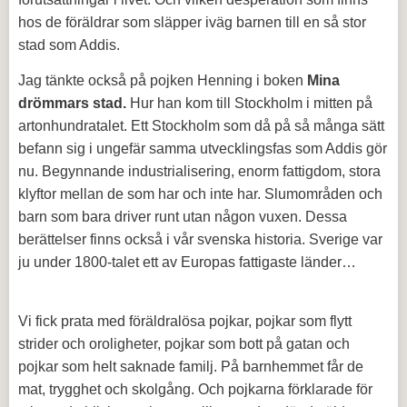
hos de föräldrar som släpper iväg barnen till en så stor
stad som Addis.
Jag tänkte också på pojken Henning i boken
Mina
drömmars stad.
Hur han kom till Stockholm i mitten på
artonhundratalet. Ett Stockholm som då på så många sätt
befann sig i ungefär samma utvecklingsfas som Addis gör
nu. Begynnande industrialisering, enorm fattigdom, stora
klyftor mellan de som har och inte har. Slumområden och
barn som bara driver runt utan någon vuxen. Dessa
berättelser finns också i vår svenska historia. Sverige var
ju under 1800-talet ett av Europas fattigaste länder…
Vi fick prata med föräldralösa pojkar, pojkar som flytt
strider och oroligheter, pojkar som bott på gatan och
pojkar som helt saknade familj. På barnhemmet får de
mat, trygghet och skolgång. Och pojkarna förklarade för