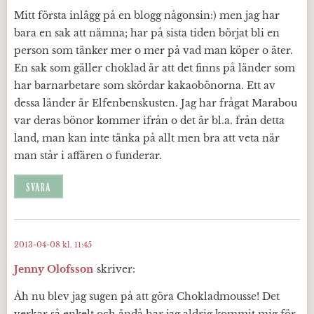
Mitt första inlägg på en blogg någonsin:) men jag har
bara en sak att nämna; har på sista tiden börjat bli en
person som tänker mer o mer på vad man köper o äter.
En sak som gäller choklad är att det finns på länder som
har barnarbetare som skördar kakaobönorna. Ett av
dessa länder är Elfenbenskusten. Jag har frågat Marabou
var deras bönor kommer ifrån o det är bl.a. från detta
land, man kan inte tänka på allt men bra att veta när
man står i affären o funderar.
SVARA
2013-04-08 kl. 11:45
Jenny Olofsson
skriver:
Åh nu blev jag sugen på att göra Chokladmousse! Det
verkar så enkelt och ändå har jag aldrig kommit mig för