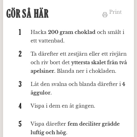
GÖR SÅ HÄR
Print
Hacka
200 gram choklad
och smält i
ett vattenbad.
Ta därefter ett zestjärn eller ett rivjärn
och riv bort det
yttersta skalet från två
apelsiner.
Blanda ner i chokladen.
Låt den svalna och blanda därefter i
4
äggulor.
Vispa i dem en åt gången.
Vispa därefter
fem deciliter grädde
luftig och hög.