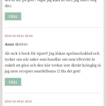
dra in lite på gott.. Vågar jag kika in mer, jag faller nog
dit:)
SVARA
2013-04-06 kl. 22:02
Anna
skriver:
Åh tack å bock för tipset!! Jag älskar apelsinchoklad och
tycker om när saker som handlar om mat/efterrätt är
enkelt att göra och den här verkar inte direkt krånglig så
jag snor receptet omedelbums 🙂 Ha det gott!
SVARA
2013-04-06 kl. 22:01