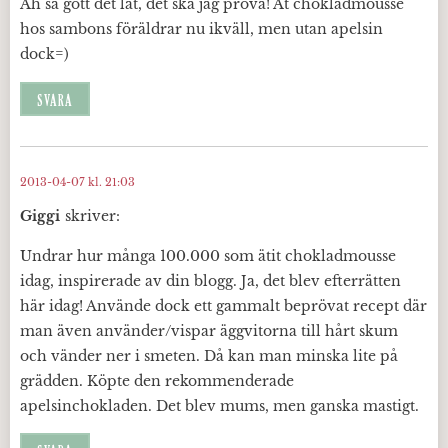
Åh så gott det lät, det ska jag prova! Åt chokladmousse
hos sambons föräldrar nu ikväll, men utan apelsin
dock=)
SVARA
2013-04-07 kl. 21:03
Giggi
skriver:
Undrar hur många 100.000 som ätit chokladmousse
idag, inspirerade av din blogg. Ja, det blev efterrätten
här idag! Använde dock ett gammalt beprövat recept där
man även använder/vispar äggvitorna till hårt skum
och vänder ner i smeten. Då kan man minska lite på
grädden. Köpte den rekommenderade
apelsinchokladen. Det blev mums, men ganska mastigt.