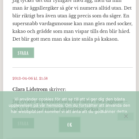
Jag tycker det blir fylligare med ägg, men då min
man är äggallergiker så gör vi numera alltid utan. Det
blir riktigt bra även utan ägg precis som du säger. En
supersnabb vardagsmousse kan man göra med socker,
kakao och grädde som man vispar tills den blir hård.
Det blir gott men man ska inte snåla på kakaon.
SVARA
2013-04-06 kl. 21:58
Clara Lidstrom
skriver:
Vi använder cookies för att se till att vi ger dig den bästa
Jag tycker att konsistensen blir bättre med äggulor –
upplevelsen på vår hemsida. Om du fortsätter att använda den
och så drygar man ut efterrätten också. =)
här webbplatsen kommer vi att anta att du godkänner detta.
SVARA
OK