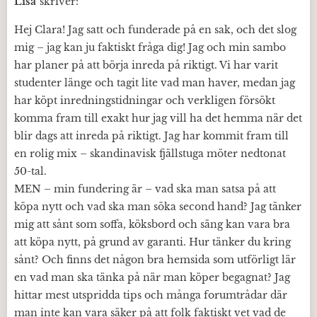
Lisa
skriver:
Hej Clara! Jag satt och funderade på en sak, och det slog
mig – jag kan ju faktiskt fråga dig! Jag och min sambo
har planer på att börja inreda på riktigt. Vi har varit
studenter länge och tagit lite vad man haver, medan jag
har köpt inredningstidningar och verkligen försökt
komma fram till exakt hur jag vill ha det hemma när det
blir dags att inreda på riktigt. Jag har kommit fram till
en rolig mix – skandinavisk fjällstuga möter nedtonat
50-tal.
MEN – min fundering är – vad ska man satsa på att
köpa nytt och vad ska man söka second hand? Jag tänker
mig att sånt som soffa, köksbord och säng kan vara bra
att köpa nytt, på grund av garanti. Hur tänker du kring
sånt? Och finns det någon bra hemsida som utförligt lär
en vad man ska tänka på när man köper begagnat? Jag
hittar mest utspridda tips och många forumtrådar där
man inte kan vara säker på att folk faktiskt vet vad de