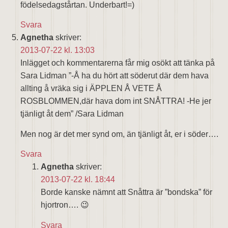
födelsedagstårtan. Underbart!=)
Svara
Agnetha
skriver:
2013-07-22 kl. 13:03
Inlägget och kommentarerna får mig osökt att tänka på
Sara Lidman ”-Å ha du hört att söderut där dem hava
allting å vräka sig i ÄPPLEN Å VETE Å
ROSBLOMMEN,där hava dom int SNÅTTRA! -He jer
tjänligt åt dem” /Sara Lidman
Men nog är det mer synd om, än tjänligt åt, er i söder….
Svara
Agnetha
skriver:
2013-07-22 kl. 18:44
Borde kanske nämnt att Snåttra är ”bondska” för
hjortron…. 😉
Svara