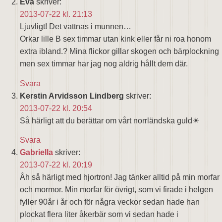
Eva
skriver:
2013-07-22 kl. 21:13
Ljuvligt! Det vattnas i munnen…
Orkar lille B sex timmar utan kink eller får ni roa honom
extra ibland.? Mina flickor gillar skogen och bärplockning
men sex timmar har jag nog aldrig hållt dem där.
Svara
Kerstin Arvidsson Lindberg
skriver:
2013-07-22 kl. 20:54
Så härligt att du berättar om vårt norrländska guld☀
Svara
Gabriella
skriver:
2013-07-22 kl. 20:19
Åh så härligt med hjortron! Jag tänker alltid på min morfar
och mormor. Min morfar för övrigt, som vi firade i helgen
fyller 90år i år och för några veckor sedan hade han
plockat flera liter åkerbär som vi sedan hade i