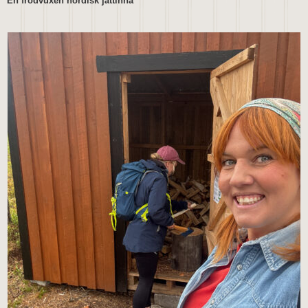
En frodvuxen nordisk jättinna