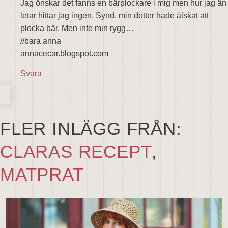
Jag önskar det fanns en bärplockare i mig men hur jag än
letar hittar jag ingen. Synd, min dotter hade älskat att
plocka bär. Men inte min rygg…
//bara anna
annacecar.blogspot.com
Svara
FLER INLÄGG FRÅN:
CLARAS RECEPT
,
MATPRAT