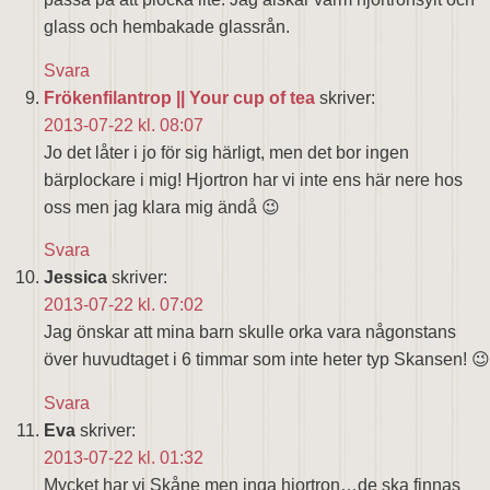
glass och hembakade glassrån.
Svara
Frökenfilantrop || Your cup of tea
skriver:
2013-07-22 kl. 08:07
Jo det låter i jo för sig härligt, men det bor ingen
bärplockare i mig! Hjortron har vi inte ens här nere hos
oss men jag klara mig ändå 😉
Svara
Jessica
skriver:
2013-07-22 kl. 07:02
Jag önskar att mina barn skulle orka vara någonstans
över huvudtaget i 6 timmar som inte heter typ Skansen! 😉
Svara
Eva
skriver:
2013-07-22 kl. 01:32
Mycket har vi Skåne men inga hjortron…de ska finnas