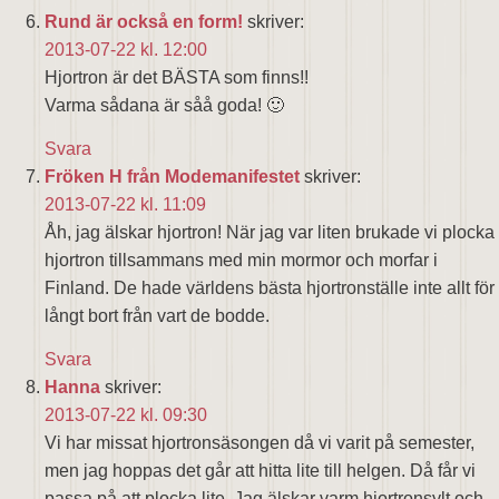
Rund är också en form!
skriver:
2013-07-22 kl. 12:00
Hjortron är det BÄSTA som finns!!
Varma sådana är såå goda! 🙂
Svara
Fröken H från Modemanifestet
skriver:
2013-07-22 kl. 11:09
Åh, jag älskar hjortron! När jag var liten brukade vi plocka
hjortron tillsammans med min mormor och morfar i
Finland. De hade världens bästa hjortronställe inte allt för
långt bort från vart de bodde.
Svara
Hanna
skriver:
2013-07-22 kl. 09:30
Vi har missat hjortronsäsongen då vi varit på semester,
men jag hoppas det går att hitta lite till helgen. Då får vi
passa på att plocka lite. Jag älskar varm hjortronsylt och