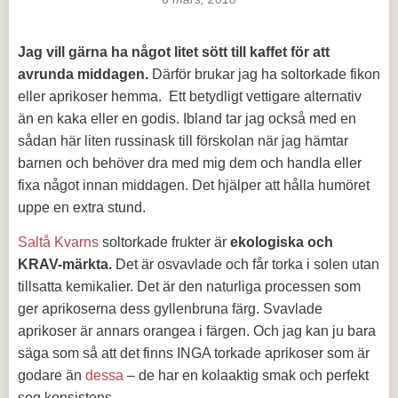
Jag vill gärna ha något litet sött till kaffet för att
avrunda middagen.
Därför brukar jag ha soltorkade fikon
eller aprikoser hemma. Ett betydligt vettigare alternativ
än en kaka eller en godis. Ibland tar jag också med en
sådan här liten russinask till förskolan när jag hämtar
barnen och behöver dra med mig dem och handla eller
fixa något innan middagen. Det hjälper att hålla humöret
uppe en extra stund.
Saltå Kvarns
soltorkade frukter är
ekologiska och
KRAV-märkta.
Det är osvavlade och får torka i solen utan
tillsatta kemikalier. Det är den naturliga processen som
ger aprikoserna dess gyllenbruna färg. Svavlade
aprikoser är annars orangea i färgen. Och jag kan ju bara
säga som så att det finns INGA torkade aprikoser som är
godare än
dessa
– de har en kolaaktig smak och perfekt
seg konsistens.