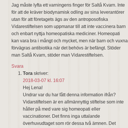
Jag måste lyfta ett varningens finger för Saltå Kvarn. Inte
för att de kräver biodynamisk odling av sina leverantörer
utan för att företagets ägs av den antroposofiska
Vidarestiftelsen som uppmanar till att inte vaccinera barn
och enbart nyttja homeopatiska mediciner. Homeopati
kan vara bra i mångt och mycket, men när barn och vuxna
förvägras antibiotika när det behövs är befängt. Stöder
man Saltå Kvarn, stöder man Vidarestiftelsen.
Svara
Tora
skriver:
2018-03-07 kl. 16:07
Hej Lena!
Undrar var du har fått denna information ifrån?
Vidarstiftelsen är en allmännyttig stiftelse som inte
håller på med vare sig homeopati eller
vaccinationer. Det finns inga uttalande
överhuvudtaget som rör dessa två ämnen. Det