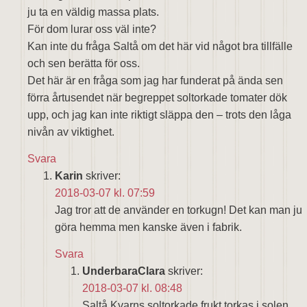
ju ta en väldig massa plats.
För dom lurar oss väl inte?
Kan inte du fråga Saltå om det här vid något bra tillfälle
och sen berätta för oss.
Det här är en fråga som jag har funderat på ända sen
förra årtusendet när begreppet soltorkade tomater dök
upp, och jag kan inte riktigt släppa den – trots den låga
nivån av viktighet.
Svara
Karin
skriver:
2018-03-07 kl. 07:59
Jag tror att de använder en torkugn! Det kan man ju
göra hemma men kanske även i fabrik.
Svara
UnderbaraClara
skriver:
2018-03-07 kl. 08:48
Saltå Kvarns soltorkade frukt torkas i solen.