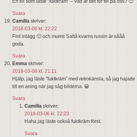
En till som läste ”fuktkräm” – vad är det för fel på oss? 🙂
Svara
Camilla
skriver:
2018-03-06 kl. 22:22
Fint inlägg 🙂 och mums Saltå kvarns russin är sååå
goda.
Svara
Emma
skriver:
2018-03-06 kl. 21:11
Hjälp, jag läste ”fuktkräm” med retrokänsla, så jag hajade
till en aning när jag såg bilderna. 😀
Svara
Camilla
skriver:
2018-03-06 kl. 22:23
Haha jag läste också fuktkräm först.
Svara