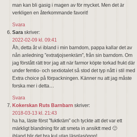
man kan bli gasig i magen av för mycket. Men det är
verkligen en återkommande favorit!
Svara
Sara
skriver:
2022-02-09 kl. 09:41
Åh, detta åt vi ibland i min barndom, pappa kallar det av
nån anledning ”extratjojsenkräm”, från sin barndom. Om
jag förstått rätt tror jag att när farmor köpte torkad frukt där
under femtio- och sextiotalet så stod det typ nått i stil med
Extra choice på förpackningen. Känner nu att jag måste
forska mer i detta…
Svara
Kokerskan Ruts Barnbarn
skriver:
2018-03-13 kl. 21:43
ha ha, läste först ”fuktkräm” och tyckte att det var ett
märkligt blandning för att smeta in ansiktt med 🙂
ibland blir det bra kul utan läsglasögon!