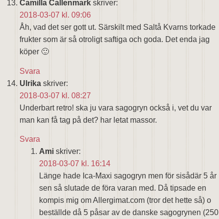
Camilla Callenmark
skriver:
2018-03-07 kl. 09:06
Åh, vad det ser gott ut. Särskilt med Saltå Kvarns torkade
frukter som är så otroligt saftiga och goda. Det enda jag
köper 🙂
Svara
Ulrika
skriver:
2018-03-07 kl. 08:27
Underbart retro! ska ju vara sagogryn också i, vet du var
man kan få tag på det? har letat massor.
Svara
Ami
skriver:
2018-03-07 kl. 16:14
Länge hade Ica-Maxi sagogryn men för sisådär 5 år
sen så slutade de föra varan med. Då tipsade en
kompis mig om Allergimat.com (tror det hette så) o
beställde då 5 påsar av de danske sagogrynen (250