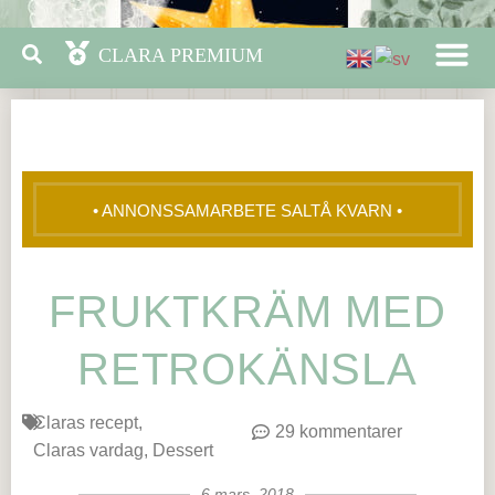
• ANNONSSAMARBETE SALTÅ KVARN •
FRUKTKRÄM MED
RETROKÄNSLA
Claras recept
29 kommentarer
Claras vardag
Dessert
6 mars, 2018