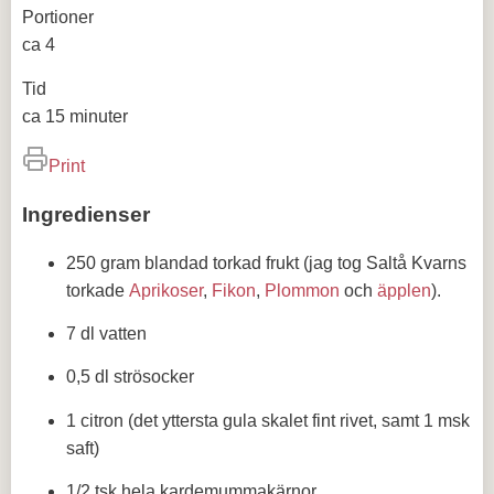
Portioner
ca 4
Tid
ca 15 minuter
Print
Ingredienser
250 gram blandad torkad frukt (jag tog Saltå Kvarns
torkade
Aprikoser
,
Fikon
,
Plommon
och
äpplen
).
7 dl vatten
0,5 dl strösocker
1 citron (det yttersta gula skalet fint rivet, samt 1 msk
saft)
1/2 tsk hela kardemummakärnor