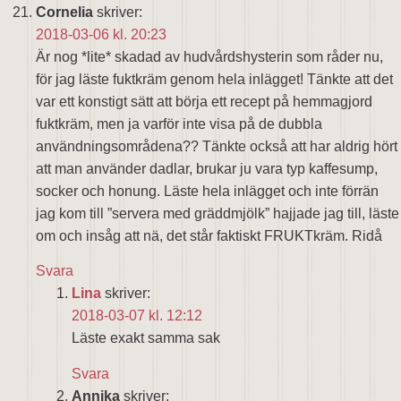
Cornelia
skriver:
2018-03-06 kl. 20:23
Är nog *lite* skadad av hudvårdshysterin som råder nu,
för jag läste fuktkräm genom hela inlägget! Tänkte att det
var ett konstigt sätt att börja ett recept på hemmagjord
fuktkräm, men ja varför inte visa på de dubbla
användningsområdena?? Tänkte också att har aldrig hört
att man använder dadlar, brukar ju vara typ kaffesump,
socker och honung. Läste hela inlägget och inte förrän
jag kom till ”servera med gräddmjölk” hajjade jag till, läste
om och insåg att nä, det står faktiskt FRUKTkräm. Ridå
Svara
Lina
skriver:
2018-03-07 kl. 12:12
Läste exakt samma sak
Svara
Annika
skriver: