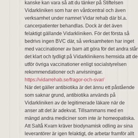
kanske kan vara så att du tänker på Stiftelsen
Vidarkliniken som har en vårdcentral och även
verksamhet under namnet Vidar rehab där bl.a.
cancerpatienter behandlas. Dock är det även
felaktigt gällande Vidarkliniken. För det första så
bedrivs ingen BVC där, så verksamheten har inget
med vaccinationer av barn att göra för det andra står
det klart och tydligt på Vidarklinikens hemsida att de
utför övriga vaccinationer enligt socialstyrelsen
rekommendationer och anvisningar.
https://vidarrehab.se/fragor-och-svar/
När det gäller antibiotika är det ännu ett påstående
som saknar grund, antibiotika används på
Vidarkliniken av de legitimerade läkare när de
anser att det är adekvat. Tillsammans med en
mängd andra mediciner som inte är homeopatiska.
Att Saltå Kvarn kräver biodynamisk odling av sina
leverantörer är igen felaktigt, de arbetar framför allt