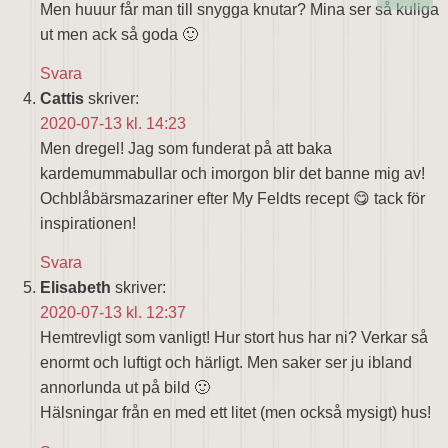
Men huuur får man till snygga knutar? Mina ser så kuliga
ut men ack så goda 🙂
Svara
Cattis
skriver:
2020-07-13 kl. 14:23
Men dregel! Jag som funderat på att baka
kardemummabullar och imorgon blir det banne mig av!
Ochblåbärsmazariner efter My Feldts recept 😋 tack för
inspirationen!
Svara
Elisabeth
skriver:
2020-07-13 kl. 12:37
Hemtrevligt som vanligt! Hur stort hus har ni? Verkar så
enormt och luftigt och härligt. Men saker ser ju ibland
annorlunda ut på bild 🙂
Hälsningar från en med ett litet (men också mysigt) hus!