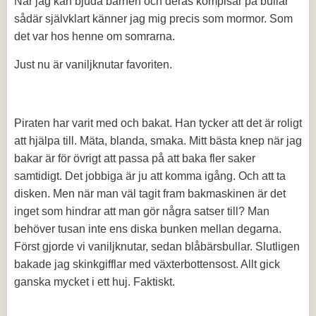
När jag kan bjuda barnen och deras kompisar på bullar
sådär självklart känner jag mig precis som mormor. Som
det var hos henne om somrarna.
Just nu är vaniljknutar favoriten.
Piraten har varit med och bakat. Han tycker att det är roligt
att hjälpa till. Mäta, blanda, smaka. Mitt bästa knep när jag
bakar är för övrigt att passa på att baka fler saker
samtidigt. Det jobbiga är ju att komma igång. Och att ta
disken. Men när man väl tagit fram bakmaskinen är det
inget som hindrar att man gör några satser till? Man
behöver tusan inte ens diska bunken mellan degarna.
Först gjorde vi vaniljknutar, sedan blåbärsbullar. Slutligen
bakade jag skinkgifflar med växterbottensost. Allt gick
ganska mycket i ett huj. Faktiskt.