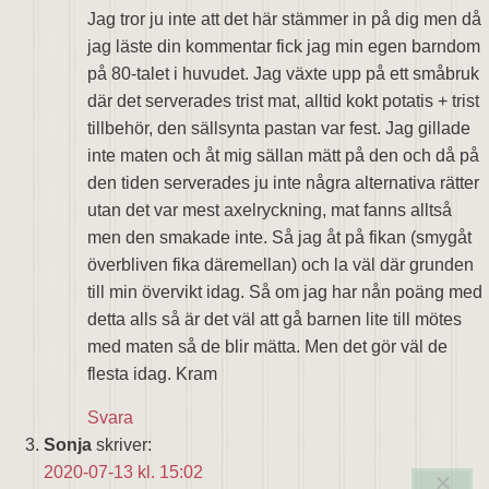
Jag tror ju inte att det här stämmer in på dig men då
jag läste din kommentar fick jag min egen barndom
på 80-talet i huvudet. Jag växte upp på ett småbruk
där det serverades trist mat, alltid kokt potatis + trist
tillbehör, den sällsynta pastan var fest. Jag gillade
inte maten och åt mig sällan mätt på den och då på
den tiden serverades ju inte några alternativa rätter
utan det var mest axelryckning, mat fanns alltså
men den smakade inte. Så jag åt på fikan (smygåt
överbliven fika däremellan) och la väl där grunden
till min övervikt idag. Så om jag har nån poäng med
detta alls så är det väl att gå barnen lite till mötes
med maten så de blir mätta. Men det gör väl de
flesta idag. Kram
Svara
Sonja
skriver:
2020-07-13 kl. 15:02