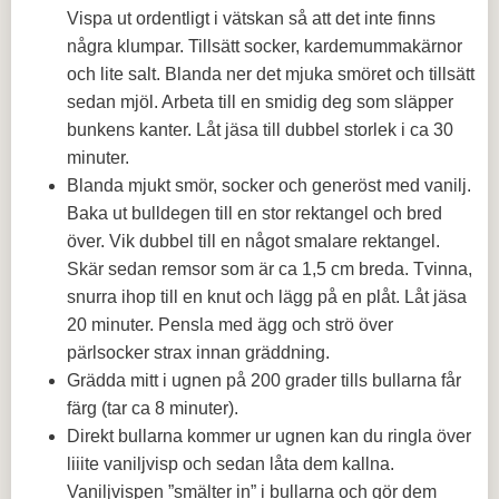
Vispa ut ordentligt i vätskan så att det inte finns
några klumpar. Tillsätt socker, kardemummakärnor
och lite salt. Blanda ner det mjuka smöret och tillsätt
sedan mjöl. Arbeta till en smidig deg som släpper
bunkens kanter. Låt jäsa till dubbel storlek i ca 30
minuter.
Blanda mjukt smör, socker och generöst med vanilj.
Baka ut bulldegen till en stor rektangel och bred
över. Vik dubbel till en något smalare rektangel.
Skär sedan remsor som är ca 1,5 cm breda. Tvinna,
snurra ihop till en knut och lägg på en plåt. Låt jäsa
20 minuter. Pensla med ägg och strö över
pärlsocker strax innan gräddning.
Grädda mitt i ugnen på 200 grader tills bullarna får
färg (tar ca 8 minuter).
Direkt bullarna kommer ur ugnen kan du ringla över
liiite vaniljvisp och sedan låta dem kallna.
Vaniljvispen ”smälter in” i bullarna och gör dem