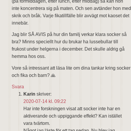
(på förmiddagen, efter lunch, efter middag) så kan hon
inte koncentrera sig på maten. Och sen avtänder hon med
skrik och bråk. Varje fikatillfälle blir avvägt mot kaoset det
innebär.
Jag blir SÅ AVIS på hur din familj verkar klara socker så
bra? Minns speciellt hur du brukar ha lussebullar till
frukost under helgerna i december. Det skulle aldrig gå
hemma hos oss.
Vore så intressant att läsa lite om dina tankar kring socker
och fika och barn? 🙏
Svara
Karin
skriver:
2020-07-14 kl. 09:22
Har inte forskningen visat att socker inte har en
aktiverande och uppiggande effekt? Kan istället
vara tvärtom.
Något jag läste för ett tag sedan. Nu blev jag