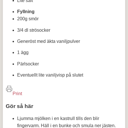
Lite salt
Fyllning
200g smör
3/4 dl strösocker
Generöst med äkta vaniljpulver
1 ägg
Pärlsocker
Eventuellt lite vaniljvisp på slutet
Print
Gör så här
Ljumma mjölken i en kastrull tills den blir
fingervarm. Häll i en bunke och smula ner jästen.