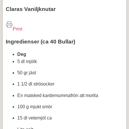
Claras Vaniljknutar
Print
Ingredienser (ca 40 Bullar)
Deg
5 dl mjölk
50 gr jäst
1 1/2 dl strösocker
En matsked kardemummafrön att mortla
100 g mjukt smör
15 dl vetemjöl ca