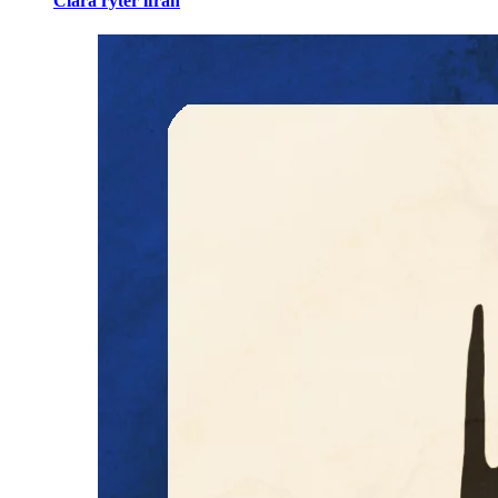
Clara ryter ifrån