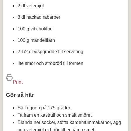
2 dl vetemjöl
3 dl hackad rabarber
100 g vit choklad
100 g mandelflarn
2 1/2 dl vispgrädde till servering
lite smör och ströbröd till formen
Print
Gör så här
Sätt ugnen på 175 grader.
Ta fram en kastrull och smält smöret.
Blanda ner socker, stötta kardemummakärnor, ägg
och vetemjöl och rör till en jämn smet.