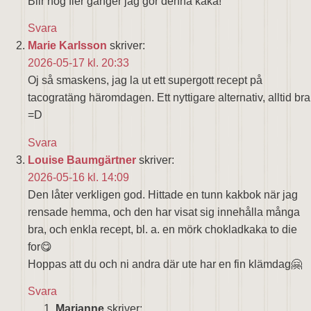
Blir nog fler gånger jag gör denna kaka!
Svara
Marie Karlsson
skriver:
2026-05-17 kl. 20:33
Oj så smaskens, jag la ut ett supergott recept på
tacogratäng häromdagen. Ett nyttigare alternativ, alltid bra
=D
Svara
Louise Baumgärtner
skriver:
2026-05-16 kl. 14:09
Den låter verkligen god. Hittade en tunn kakbok när jag
rensade hemma, och den har visat sig innehålla många
bra, och enkla recept, bl. a. en mörk chokladkaka to die
for😋
Hoppas att du och ni andra där ute har en fin klämdag🤗
Svara
Marianne
skriver: