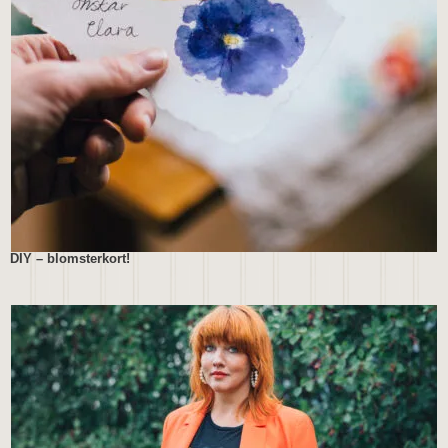
DIY – blomsterkort!