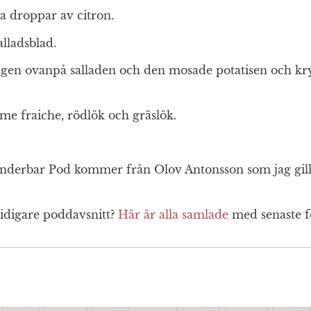
ra droppar av citron.
alladsblad.
gen ovanpå salladen och den mosade potatisen och k
e fraiche, rödlök och gräslök.
nderbar Pod kommer från Olov Antonsson som jag gilla
tidigare poddavsnitt?
Här är alla samlade
med senaste fö