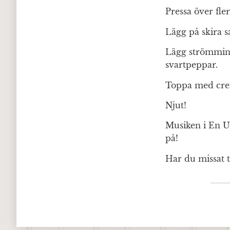
Pressa över fle
Lägg på skira s
Lägg strömmin
svartpeppar.
Toppa med crem
Njut!
Musiken i En U
på!
Har du missat 