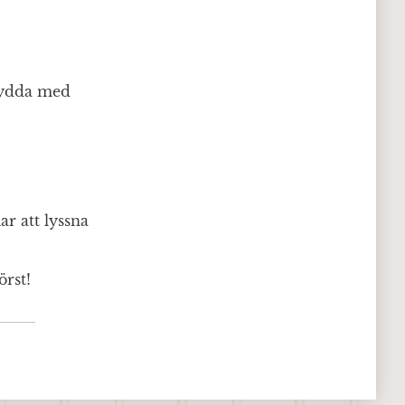
rydda med
r att lyssna
rst!