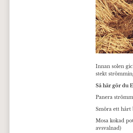
Innan solen gi
stekt strömming
Så här gör du
Panera strömmin
Smöra ett hårt 
Mosa kokad pota
avsvalnad)