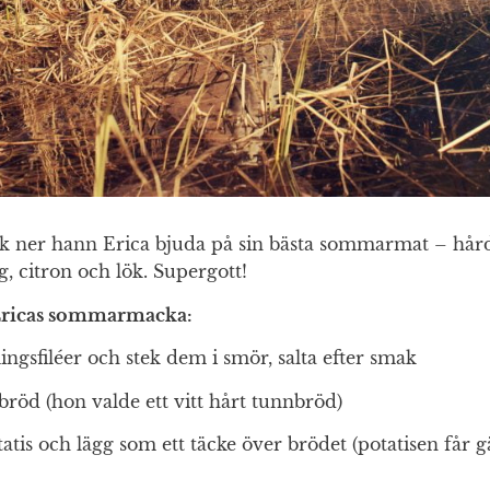
ck ner hann Erica bjuda på sin bästa sommarmat – h
, citron och lök. Supergott!
 Ericas sommarmacka:
gsfiléer och stek dem i smör, salta efter smak
bröd (hon valde ett vitt hårt tunnbröd)
tis och lägg som ett täcke över brödet (potatisen får gä