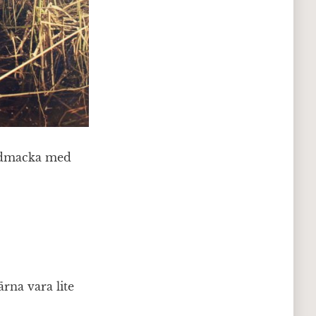
årdmacka med
rna vara lite