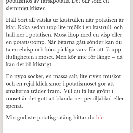
potatismos av färskpotatis. Det blir som ett
slemmigt klister.
Häll bort all vätska ur kastrullen när potatisen är
klar. Koka sedan upp lite mjölk i en kastrull och
häll ner i potatisen. Mosa ihop med en visp eller
en potatisstomp. När bitarna gått sönder kan du
ta en elvisp och köra på låga varv för att få upp
fluffigheten i moset. Men kör inte för länge – då
kan det bli klistrigt.
En nypa socker, en massa salt, lite riven muskot
och en rejäl klick smör i potatismoset gör att
smakerna träder fram. Vill du få lite grönt i
moset är det gott att blanda ner persiljablad eller
spenat.
Min godaste potatisgratäng hittar du
här
.