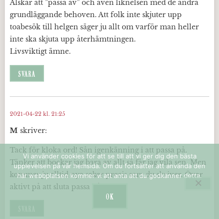
Älskar att ”passa av” och även liknelsen med de andra
grundläggande behoven. Att folk inte skjuter upp
toabesök till helgen säger ju allt om varför man heller
inte ska skjuta upp återhämtningen.
Livsviktigt ämne.
SVARA
2021-04-22 kl. 21:25
M
skriver:
Tack för kloka ord! Sån igenkänning i att passa på.
Vi använder cookies för att se till att vi ger dig den bästa
Tänker att bockar jag bara av allt så får jag vila sen. Men
upplevelsen på vår hemsida. Om du fortsätter att använda den
kommer ju alltid nya saker precis som du skriver. Övar
här webbplatsen kommer vi att anta att du godkänner detta.
aktivt på att sluta passa på 😊
OK
SVARA