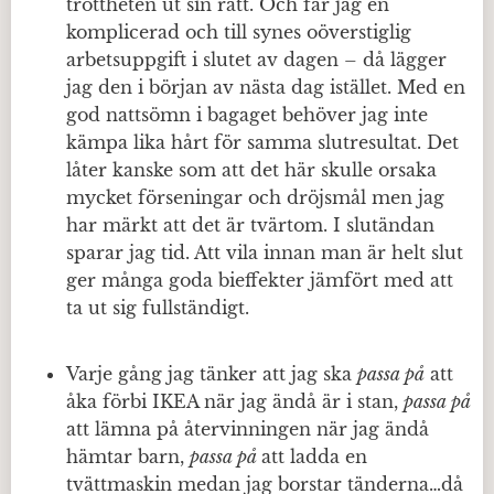
tröttheten ut sin rätt. Och får jag en
komplicerad och till synes oöverstiglig
arbetsuppgift i slutet av dagen – då lägger
jag den i början av nästa dag istället. Med en
god nattsömn i bagaget behöver jag inte
kämpa lika hårt för samma slutresultat. Det
låter kanske som att det här skulle orsaka
mycket förseningar och dröjsmål men jag
har märkt att det är tvärtom. I slutändan
sparar jag tid. Att vila innan man är helt slut
ger många goda bieffekter jämfört med att
ta ut sig fullständigt.
Varje gång jag tänker att jag ska
passa på
att
åka förbi IKEA när jag ändå är i stan,
passa på
att lämna på återvinningen när jag ändå
hämtar barn,
passa på
att ladda en
tvättmaskin medan jag borstar tänderna…då