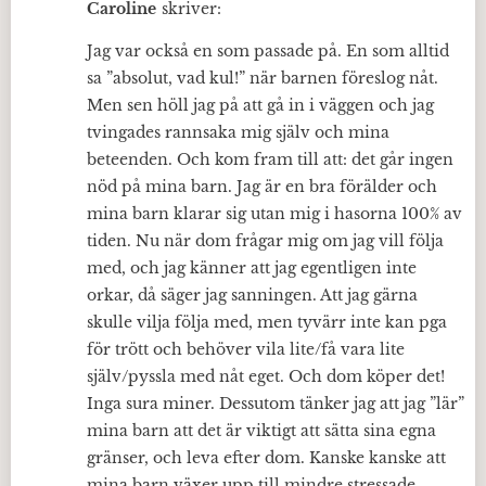
Caroline
skriver:
Jag var också en som passade på. En som alltid
sa ”absolut, vad kul!” när barnen föreslog nåt.
Men sen höll jag på att gå in i väggen och jag
tvingades rannsaka mig själv och mina
beteenden. Och kom fram till att: det går ingen
nöd på mina barn. Jag är en bra förälder och
mina barn klarar sig utan mig i hasorna 100% av
tiden. Nu när dom frågar mig om jag vill följa
med, och jag känner att jag egentligen inte
orkar, då säger jag sanningen. Att jag gärna
skulle vilja följa med, men tyvärr inte kan pga
för trött och behöver vila lite/få vara lite
själv/pyssla med nåt eget. Och dom köper det!
Inga sura miner. Dessutom tänker jag att jag ”lär”
mina barn att det är viktigt att sätta sina egna
gränser, och leva efter dom. Kanske kanske att
mina barn växer upp till mindre stressade