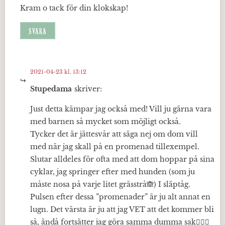
Kram o tack för din klokskap!
SVARA
2021-04-23 kl. 13:12
Stupedama
skriver:
Just detta kämpar jag också med! Vill ju gärna vara
med barnen så mycket som möjligt också.
Tycker det är jättesvår att säga nej om dom vill
med när jag skall på en promenad tillexempel.
Slutar alldeles för ofta med att dom hoppar på sina
cyklar, jag springer efter med hunden (som ju
måste nosa på varje litet grässtrå🙈) I släptåg.
Pulsen efter dessa ”promenader” är ju alt annat en
lugn. Det värsta är ju att jag VET att det kommer bli
så, ändå fortsätter jag göra samma dumma sak🤷🏽‍♀️