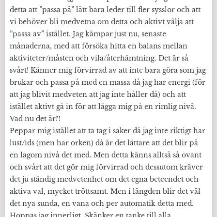
detta att ”passa på” lätt bara leder till fler sysslor och att
vi behöver bli medvetna om detta och aktivt välja att
”passa av” istället. Jag kämpar just nu, senaste
månaderna, med att försöka hitta en balans mellan
aktiviteter/måsten och vila/återhämtning. Det är så
svårt! Känner mig förvirrad av att inte bara göra som jag
brukar och passa på med en massa då jag har energi (för
att jag blivit medveten att jag inte håller då) och att
istället aktivt gå in för att lägga mig på en rimlig nivå.
Vad nu det är?!
Peppar mig istället att ta tag i saker då jag inte riktigt har
lust/ids (men har orken) då är det lättare att det blir på
en lagom nivå det med. Men detta känns alltså så ovant
och svårt att det gör mig förvirrad och dessutom kräver
det ju ständig medvetenhet om det egna beteendet och
aktiva val, mycket tröttsamt. Men i längden blir det väl
det nya sunda, en vana och per automatik detta med.
Hoppas jag innerligt. Skänker en tanke till alla