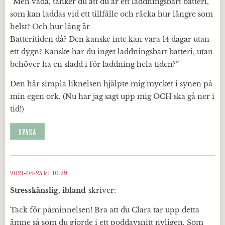
”Men vadå, tänker du att du är ett laddningsbart batteri,
som kan laddas vid ett tillfälle och räcka hur längre som
helst? Och hur lång är
Batteritiden då? Den kanske inte kan vara 14 dagar utan
ett dygn? Kanske har du inget laddningsbart batteri, utan
behöver ha en sladd i för laddning hela tiden?”
Den här simpla liknelsen hjälpte mig mycket i synen på
min egen ork. (Nu har jag sagt upp mig OCH ska gå ner i
tid!)
SVARA
2021-04-25 kl. 10:29
Stresskänslig, ibland
skriver:
Tack för påminnelsen! Bra att du Clara tar upp detta
ämne så som du gjorde i ett poddavsnitt nyligen. Som