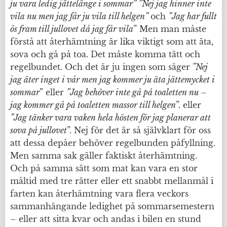
ju vara ledig jättelänge i sommar” ”Nej jag hinner inte
vila nu men jag får ju vila till helgen”
och
”Jag har fullt
ös fram till jullovet då jag får vila
” Men man måste
förstå att återhämtning är lika viktigt som att äta,
sova och gå på toa. Det måste komma tätt och
regelbundet. Och det är ju ingen som säger
”Nej
jag äter inget i vår men jag kommer ju äta jättemycket i
sommar
” eller
”Jag behöver inte gå på toaletten nu –
jag kommer gå på toaletten massor till helgen
”. eller
”Jag tänker vara vaken hela hösten för jag planerar att
sova på jullovet
”. Nej för det är så självklart för oss
att dessa depåer behöver regelbunden påfyllning.
Men samma sak gäller faktiskt återhämtning.
Och på samma sätt som mat kan vara en stor
måltid med tre rätter eller ett snabbt mellanmål i
farten kan återhämtning vara flera veckors
sammanhängande ledighet på sommarsemestern
– eller att sitta kvar och andas i bilen en stund