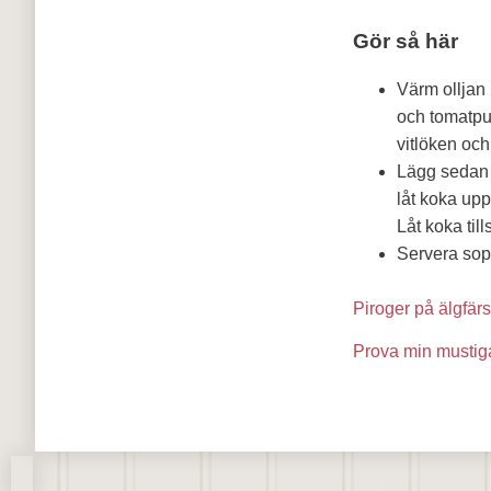
Gör så här
Värm olljan 
och tomatpur
vitlöken och
Lägg sedan i
låt koka up
Låt koka til
Servera sop
Piroger på älgfär
Prova min musti