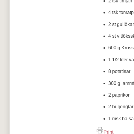
2 tsk timjan
4 tsk tomat
2 st gullökar
4 st vitlökss
600 g Kross
1 1/2 liter v
8 potatisar
300 g lammf
2 paprikor
2 buljongtärn
1 msk balsa
Print