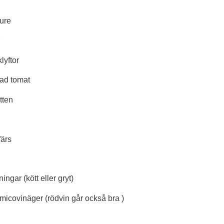
pure
klyftor
ad tomat
atten
ärs
ingar (kött eller gryt)
micovinäger (rödvin går också bra )