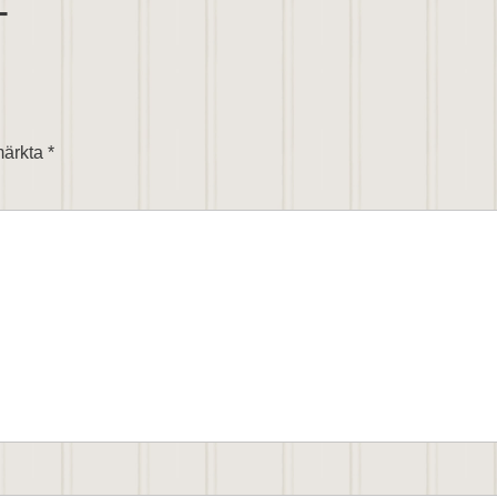
T
 märkta
*