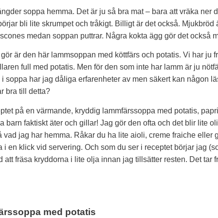
mängder soppa hemma. Det är ju så bra mat – bara att vräka ner 
ar bli lite skrumpet och tråkigt. Billigt är det också. Mjukbröd är
 scones medan soppan puttrar. Några kokta ägg gör det också 
 gör är den här lammsoppan med köttfärs och potatis. Vi har ju f
ren full med potatis. Men för den som inte har lamm är ju nötfär
rs i soppa har jag dåliga erfarenheter av men säkert kan någon l
 bra till detta?
eptet på en värmande, kryddig lammfärssoppa med potatis, papri
a barn faktiskt äter och gillar! Jag gör den ofta och det blir lite oli
ad jag har hemma. Råkar du ha lite aioli, creme fraiche eller gr
a i en klick vid servering. Och som du ser i receptet börjar jag (s
tt fräsa kryddorna i lite olja innan jag tillsätter resten. Det ta
ärssoppa med potatis