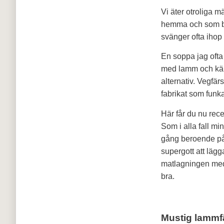
Vi äter otroliga 
hemma och som börj
svänger ofta ihop
En soppa jag ofta
med lamm och källa
alternativ. Vegfä
fabrikat som funkar
Här får du nu rec
Som i alla fall min
gång beroende på v
supergott att lägg
matlagningen med a
bra.
Mustig lammf