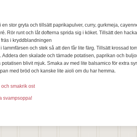
i en stor gryta och tillsätt paprikapulver, curry, gurkmeja, cayen
é. Rör runt och låt dofterna sprida sig i köket. Tillsätt den hac
 fräs i kryddblandningen
 lammfärsen och stek så att den får lite färg. Tillsätt krossad to
p. Addera den skalade och tärnade potatisen, paprikan och buljo
ls potatisen blivit mjuk. Smaka av med lite balsamico för extra sy
pan med bröd och kanske lite aioli om du har hemma.
s och smakrik ost
ga svampsoppa!