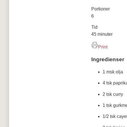
Portioner
6
Tid
45 minuter
Print
Ingredienser
1 msk olja
4 tsk paprik
2 tsk curry
1 tsk gurkm
1/2 tsk cay