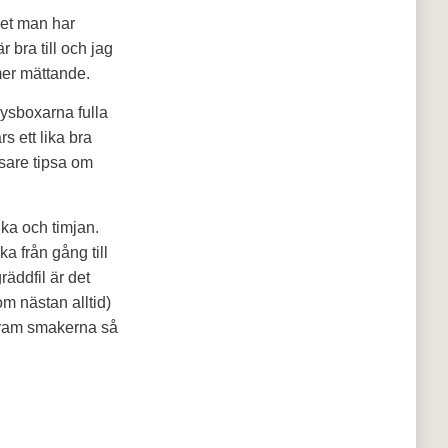
det man har
 bra till och jag
mer mättande.
rysboxarna fulla
s ett lika bra
äsare tipsa om
ka och timjan.
ka från gång till
äddfil är det
om nästan alltid)
r fram smakerna så