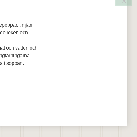
nepeppar, timjan
kade löken och
mat och vatten och
ngtärningarna.
ra i soppan.