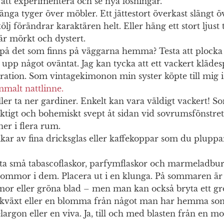
e att experimentera och se nya lösningar.
länga tyger över möbler. Ett jättestort överkast slängt ö
tölj förändrar karaktären helt. Eller häng ett stort ljust 
r mörkt och dystert.
 på det som finns på väggarna hemma? Testa att plocka
upp något oväntat. Jag kan tycka att ett vackert kläde
oration. Som vintagekimonon min syster köpte till mig i
ammalt nattlinne.
ller ta ner gardiner. Enkelt kan vara väldigt vackert! So
iktigt och bohemiskt svept åt sidan vid sovrumsfönstret
er i flera rum.
akar av fina dricksglas eller kaffekoppar som du plupp
öta små tabascoflaskor, parfymflaskor och marmeladbu
ommor i dem. Placera ut i en klunga. På sommaren är 
or eller gröna blad – men man kan också bryta ett gr
kväxt eller en blomma från något man har hemma so
argon eller en viva. Ja, till och med blasten från en m