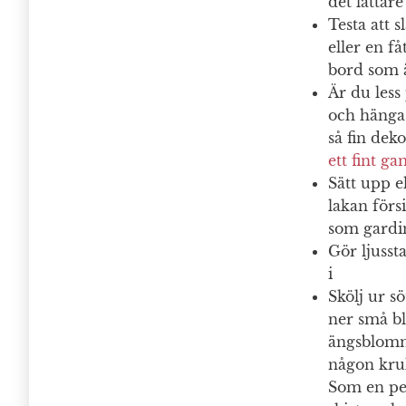
det lättar
Testa att s
eller en få
bord som ä
Är du less
och hänga 
så fin dek
ett fint g
Sätt upp e
lakan förs
som gardin
Gör ljusst
i
Skölj ur s
ner små bl
ängsblomm
någon kru
Som en pel