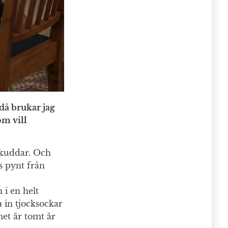
 då brukar jag
om vill
, kuddar. Och
s pynt från
i en helt
 in tjocksockar
et är tomt är