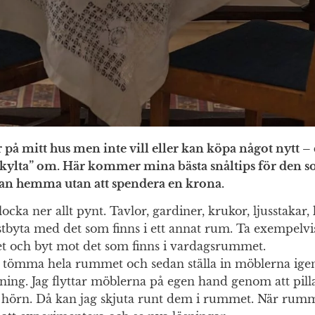
r på mitt hus men inte vill eller kan köpa något nytt –
kylta” om. Här kommer mina bästa snåltips för den s
an hemma utan att spendera en krona.
plocka ner allt pynt. Tavlor, gardiner, krukor, ljusstakar
stbyta med det som finns i ett annat rum. Ta exempelvi
 och byt mot det som finns i vardagsrummet.
 tömma hela rummet och sedan ställa in möblerna igen 
ing. Jag flyttar möblerna på egen hand genom att pilla
 hörn. Då kan jag skjuta runt dem i rummet. När rumm