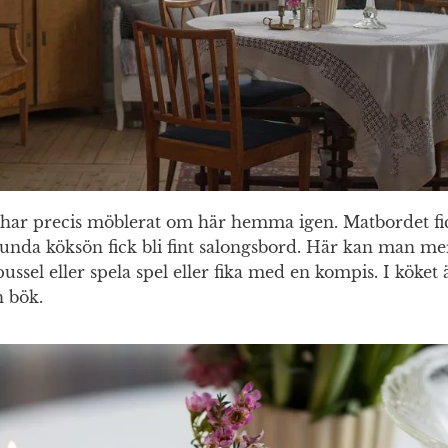
 har precis möblerat om här hemma igen. Matbordet fick
 runda köksön fick bli fint salongsbord. Här kan man mer
pussel eller spela spel eller fika med en kompis. I köket
h bök.