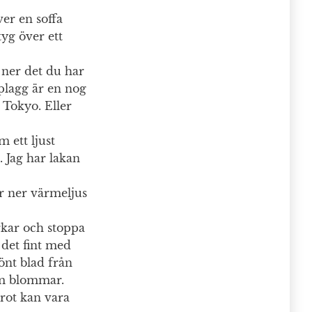
ver en soffa
tyg över ett
 ner det du har
splagg är en nog
 Tokyo. Eller
m ett ljust
. Jag har lakan
ar ner värmeljus
rkar och stoppa
det fint med
önt blad från
m blommar.
orot kan vara