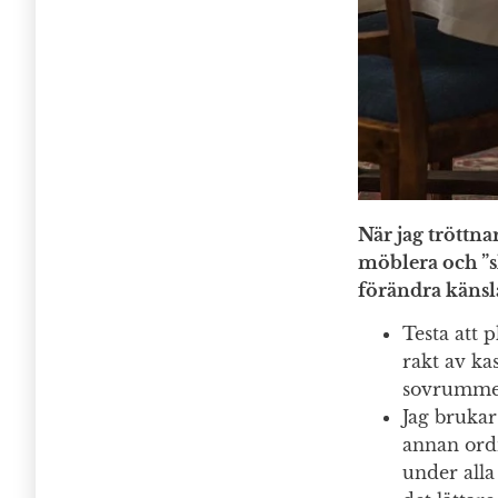
När jag tröttna
möblera och ”s
förändra känsl
Testa att 
rakt av ka
sovrummet
Jag brukar
annan ordn
under alla