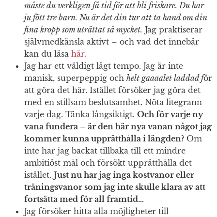
måste du verkligen få tid för att bli friskare. Du har
ju fött tre barn. Nu är det din tur att ta hand om din
fina kropp som uträttat så mycket.
Jag praktiserar
självmedkänsla aktivt – och vad det innebär
kan du läsa
här.
Jag har ett väldigt lågt tempo. Jag är inte
manisk, superpeppig och
helt gaaaalet laddad f
ör
att göra det här. Istället försöker jag göra det
med en stillsam beslutsamhet. Nöta litegrann
varje dag. Tänka långsiktigt.
Och för varje ny
vana fundera – är den här nya vanan något jag
kommer kunna upprätthålla i längden?
Om
inte har jag backat tillbaka till ett mindre
ambitiöst mål och försökt upprätthålla det
istället.
Just nu har jag inga kostvanor eller
träningsvanor som jag inte skulle klara av att
fortsätta med för all framtid…
Jag försöker hitta alla möjligheter till