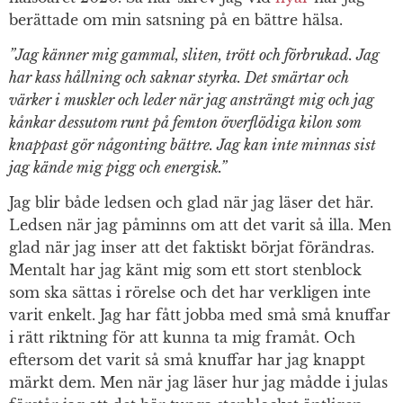
berättade om min satsning på en bättre hälsa.
”Jag känner mig gammal, sliten, trött och förbrukad. Jag
har kass hållning och saknar styrka. Det smärtar och
värker i muskler och leder när jag ansträngt mig och jag
kånkar dessutom runt på femton överflödiga kilon som
knappast gör någonting bättre. Jag kan inte minnas sist
jag kände mig pigg och energisk.”
Jag blir både ledsen och glad när jag läser det här.
Ledsen när jag påminns om att det varit så illa. Men
glad när jag inser att det faktiskt börjat förändras.
Mentalt har jag känt mig som ett stort stenblock
som ska sättas i rörelse och det har verkligen inte
varit enkelt. Jag har fått jobba med små små knuffar
i rätt riktning för att kunna ta mig framåt. Och
eftersom det varit så små knuffar har jag knappt
märkt dem. Men när jag läser hur jag mådde i julas