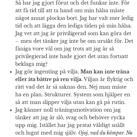
Så har jag gjort förut och det funkar inte. För
att få tid till att ta hand om min hälsa måste
något annat plockas bort. Jag har valt mer ledig
tid och att lägga den lediga tiden på min hälsa.
Jag vet att jag är priviligerad som kan göra det
– men det tänker jag inte be om ursäkt för. Det
fåniga vore väl om jag trots att jag är så
privilegierad inte hade gjort det utan fortsatt
beklaga mig?
Jag gör ingenting på vilja.
Man kan inte träna
eller äta bättre på ren vilja.
Viljan är flyktig och
rätt vad det är så saknas den. Nej man måste
ha en plan. Strukturer. System som hjälper en
så att man slipper vilja utan kan gå på rutin.
Jag känner noll träningsmotivation om jag
tänker att jag är slö, svag och behöver rycka
upp mig. Istället har jag pratat väldigt snällt
och lugnt med mig själv.
Ojoj, vad du kämpar. Nu