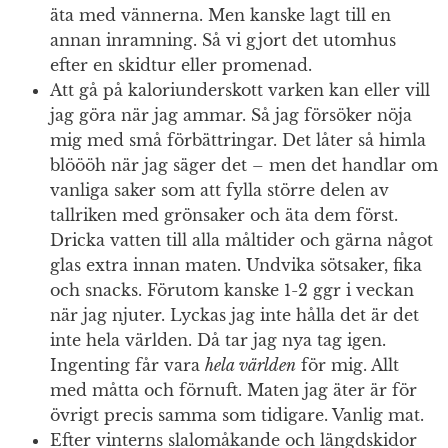
äta med vännerna. Men kanske lagt till en
annan inramning. Så vi gjort det utomhus
efter en skidtur eller promenad.
Att gå på kaloriunderskott varken kan eller vill
jag göra när jag ammar. Så jag försöker nöja
mig med små förbättringar. Det låter så himla
blöööh när jag säger det – men det handlar om
vanliga saker som att fylla större delen av
tallriken med grönsaker och äta dem först.
Dricka vatten till alla måltider och gärna något
glas extra innan maten. Undvika sötsaker, fika
och snacks. Förutom kanske 1-2 ggr i veckan
när jag njuter. Lyckas jag inte hålla det är det
inte hela världen. Då tar jag nya tag igen.
Ingenting får vara
hela världen
för mig. Allt
med måtta och förnuft. Maten jag äter är för
övrigt precis samma som tidigare. Vanlig mat.
Efter vinterns slalomåkande och längdskidor