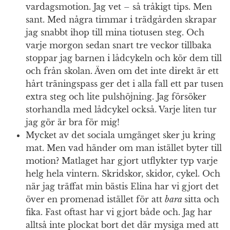
vardagsmotion. Jag vet – så tråkigt tips. Men
sant. Med några timmar i trädgården skrapar
jag snabbt ihop till mina tiotusen steg. Och
varje morgon sedan snart tre veckor tillbaka
stoppar jag barnen i lådcykeln och kör dem till
och från skolan. Även om det inte direkt är ett
hårt träningspass ger det i alla fall ett par tusen
extra steg och lite pulshöjning. Jag försöker
storhandla med lådcykel också. Varje liten tur
jag gör är bra för mig!
Mycket av det sociala umgänget sker ju kring
mat. Men vad händer om man istället byter till
motion? Matlaget har gjort utflykter typ varje
helg hela vintern. Skridskor, skidor, cykel. Och
när jag träffat min bästis Elina har vi gjort det
över en promenad istället för att
bara
sitta och
fika. Fast oftast har vi gjort både och. Jag har
alltså inte plockat bort det där mysiga med att