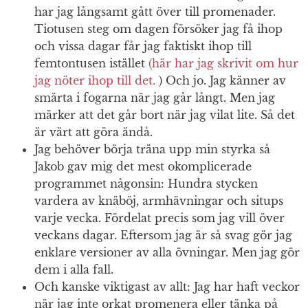
har jag långsamt gått över till promenader.
Tiotusen steg om dagen försöker jag få ihop
och vissa dagar får jag faktiskt ihop till
femtontusen istället
(här har jag skrivit om hur
jag nöter ihop till det.
) Och jo. Jag känner av
smärta i fogarna när jag går långt. Men jag
märker att det går bort när jag vilat lite. Så det
är värt att göra ändå.
Jag behöver börja träna upp min styrka så
Jakob gav mig det mest okomplicerade
programmet någonsin: Hundra stycken
vardera av knäböj, armhävningar och situps
varje vecka. Fördelat precis som jag vill över
veckans dagar. Eftersom jag är så svag gör jag
enklare versioner av alla övningar. Men jag gör
dem i alla fall.
Och kanske viktigast av allt: Jag har haft veckor
när jag inte orkat promenera eller tänka på