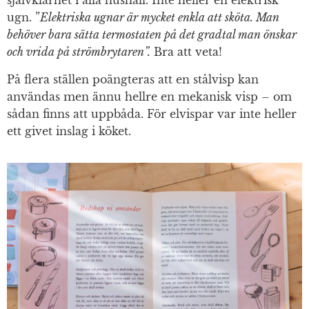
självklarhet i alla hushåll. Inte heller en elektrisk
ugn. ”
Elektriska ugnar är mycket enkla att sköta. Man
behöver bara sätta termostaten på det gradtal man önskar
och vrida på strömbrytaren”.
Bra att veta!
På flera ställen poängteras att en stålvisp kan
användas men ännu hellre en mekanisk visp – om
sådan finns att uppbåda. För elvispar var inte heller
ett givet inslag i köket.