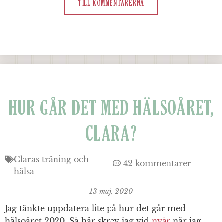
TILL KOMMENTARERNA
HUR GÅR DET MED HÄLSOÅRET,
CLARA?
Claras träning och
42 kommentarer
hälsa
13 maj, 2020
Jag tänkte uppdatera lite på hur det går med
hälsoåret 2020. Så här skrev jag vid
nyår
när jag