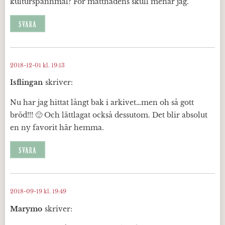
kulturspannmål? För mättnadens skull menar jag.
SVARA
2018-12-01 kl. 19:13
Isflingan
skriver:
Nu har jag hittat långt bak i arkivet…men oh så gott
bröd!!! 🙂 Och lättlagat också dessutom. Det blir absolut
en ny favorit här hemma.
SVARA
2018-09-19 kl. 19:49
Marymo
skriver: