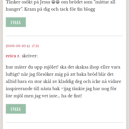
Tänker osökt på Jesus 😁😁 om brödet som ”mättar all
hunger”. Kram på dig och tack för fin blogg
SVARA
2009-09-30 kl. 17:31
erica r.
skriver:
hur mäter du upp mjölet? ska det skakas ihop eller vara
luftigt? när jag försöker mig på att baka bröd blir det
alltid bara en stor skål av kladdig deg och icke nå vidare
inspirerande till nästa bak =)jag tänkte jag har nog för
lite mjöl men jag vet inte… ha de fint!
SVARA