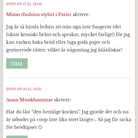
2009-09-17 kl. 12:09
Mimo (fashion stylist i Paris)
skriver:
Jag är så himla ledsen att min ugn inte fungerar (det
luktar kemiskt bränt och sprakat, mycket farligt!) för jag
kan varken baka bröd eller laga goda pajer och
gratinerade rätter, vilket är någonting jag ääääälskar!
SVARA
2009-09-16 kl. 10:21
Anna Munkhammar
skriver:
Har du läst ”den hemlige kocken”. Jag gjorde det och nu
är utbudet på coop inte lika stort längre… Så jag får tacka
för brödtipset 🙂