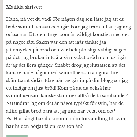
Matilda
skriver:
Haha, nä vet du vad? För någon dag sen läste jag att du
hade svininfluensan och igår kom jag fram till att jag nog
också har fått den. Inget som är väldigt konstigt med det
på något sätt. Saken var den att igår tänkte jag
jättemycket på bröd och var helt plötsligt väldigt sugen
på det. Jag brukar inte äta så mycket bröd men just igår
åt jag det flera gånger. Snabbt drog jag slutsatsen att det
kanske hade något med svininfluensan att göra, lite
skämtsamt sådär. Idag när jag går in på din blogg ser jag
ett inlägg om just bröd! Kom på att du också har
svininfluensan, kanske stämmer alltså detta sambandet?
Nu undrar jag om det är något typiskt för svin, har de
alltid gillat bröd bara att jag inte har vetat om det?
Ps. Hur långt har du kommit i din förvandling till svin,
har huden börjat få en rosa ton än?