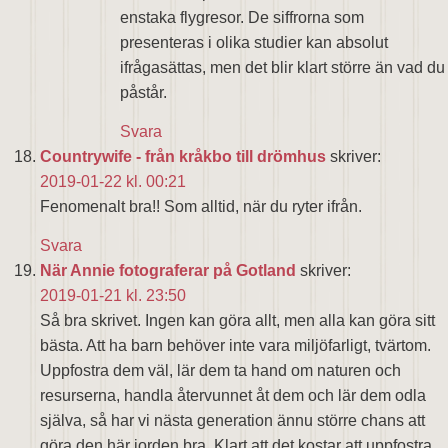
enstaka flygresor. De siffrorna som
presenteras i olika studier kan absolut
ifrågasättas, men det blir klart större än vad du
påstår.
Svara
Countrywife - från kråkbo till drömhus
skriver:
2019-01-22 kl. 00:21
Fenomenalt bra!! Som alltid, när du ryter ifrån.
Svara
När Annie fotograferar på Gotland
skriver:
2019-01-21 kl. 23:50
Så bra skrivet. Ingen kan göra allt, men alla kan göra sitt
bästa. Att ha barn behöver inte vara miljöfarligt, tvärtom.
Uppfostra dem väl, lär dem ta hand om naturen och
resurserna, handla återvunnet åt dem och lär dem odla
själva, så har vi nästa generation ännu större chans att
göra den här jorden bra. Klart att det kostar att uppfostra