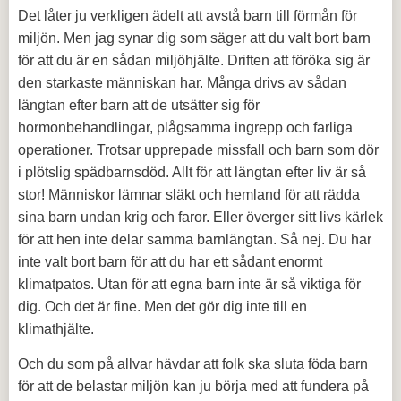
Det låter ju verkligen ädelt att avstå barn till förmån för
miljön. Men jag synar dig som säger att du valt bort barn
för att du är en sådan miljöhjälte. Driften att föröka sig är
den starkaste människan har. Många drivs av sådan
längtan efter barn att de utsätter sig för
hormonbehandlingar, plågsamma ingrepp och farliga
operationer. Trotsar upprepade missfall och barn som dör
i plötslig spädbarnsdöd. Allt för att längtan efter liv är så
stor! Människor lämnar släkt och hemland för att rädda
sina barn undan krig och faror. Eller överger sitt livs kärlek
för att hen inte delar samma barnlängtan. Så nej. Du har
inte valt bort barn för att du har ett sådant enormt
klimatpatos. Utan för att egna barn inte är så viktiga för
dig. Och det är fine. Men det gör dig inte till en
klimathjälte.
Och du som på allvar hävdar att folk ska sluta föda barn
för att de belastar miljön kan ju börja med att fundera på