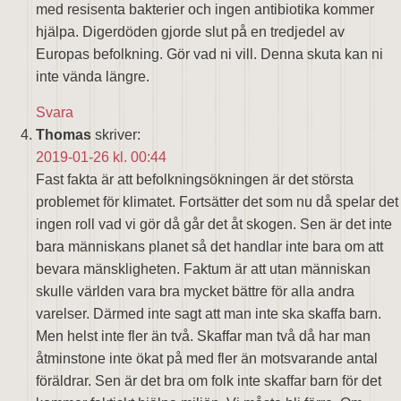
med resisenta bakterier och ingen antibiotika kommer
hjälpa. Digerdöden gjorde slut på en tredjedel av
Europas befolkning. Gör vad ni vill. Denna skuta kan ni
inte vända längre.
Svara
Thomas
skriver:
2019-01-26 kl. 00:44
Fast fakta är att befolkningsökningen är det största
problemet för klimatet. Fortsätter det som nu då spelar det
ingen roll vad vi gör då går det åt skogen. Sen är det inte
bara människans planet så det handlar inte bara om att
bevara mänskligheten. Faktum är att utan människan
skulle världen vara bra mycket bättre för alla andra
varelser. Därmed inte sagt att man inte ska skaffa barn.
Men helst inte fler än två. Skaffar man två då har man
åtminstone inte ökat på med fler än motsvarande antal
föräldrar. Sen är det bra om folk inte skaffar barn för det