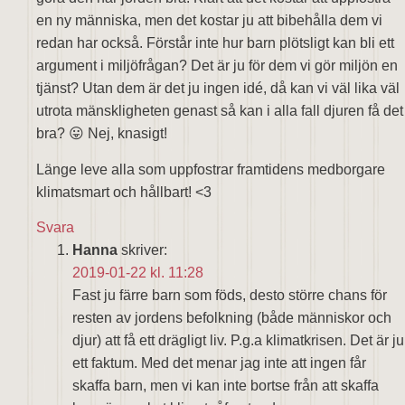
en ny människa, men det kostar ju att bibehålla dem vi
redan har också. Förstår inte hur barn plötsligt kan bli ett
argument i miljöfrågan? Det är ju för dem vi gör miljön en
tjänst? Utan dem är det ju ingen idé, då kan vi väl lika väl
utrota mänskligheten genast så kan i alla fall djuren få det
bra? 😛 Nej, knasigt!
Länge leve alla som uppfostrar framtidens medborgare
klimatsmart och hållbart! <3
Svara
Hanna
skriver:
2019-01-22 kl. 11:28
Fast ju färre barn som föds, desto större chans för
resten av jordens befolkning (både människor och
djur) att få ett drägligt liv. P.g.a klimatkrisen. Det är ju
ett faktum. Med det menar jag inte att ingen får
skaffa barn, men vi kan inte bortse från att skaffa