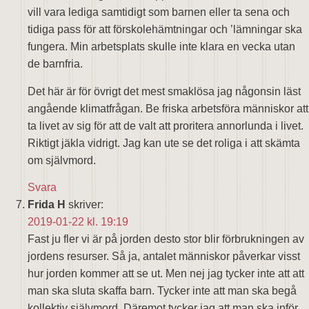
vill vara lediga samtidigt som barnen eller ta sena och
tidiga pass för att förskolehämtningar och ’lämningar ska
fungera. Min arbetsplats skulle inte klara en vecka utan
de barnfria.
Det här är för övrigt det mest smaklösa jag någonsin läst
angående klimatfrågan. Be friska arbetsföra människor att
ta livet av sig för att de valt att proritera annorlunda i livet.
Riktigt jäkla vidrigt. Jag kan ute se det roliga i att skämta
om självmord.
Svara
Frida H
skriver:
2019-01-22 kl. 19:19
Fast ju fler vi är på jorden desto stor blir förbrukningen av
jordens resurser. Så ja, antalet människor påverkar visst
hur jorden kommer att se ut. Men nej jag tycker inte att att
man ska sluta skaffa barn. Tycker inte att man ska begå
kollektiv självmord. Däremot tycker jag att man ska inför