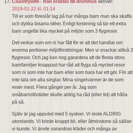
Countrywife - från kråkbo till drömhus
skriver:
2019-01-22 kl. 01:14
Till er som föreslår lag på hur många barn man ska skaffa
och dylika bisarra idéer. Enligt forskning så tär ett extra
barn ungefär lika mycket på miljön som 3 flygresor.
Det verkar som om ni har fått för er att det handlar om
enorma portioner miljöförstöringar. Men vi snackar alltså 3
flygresor. Och jag kan nog garantera att de flesta stora
barnfamiljer knappast har råd att flyga så mycket resor
som ni som inte har barn eller som bara har ett gör. För att
inte tala om alla singlar. Mina singelvänner är de som
reser mest. Flera gånger per år. Jag som
småbarnsförälder skulle aldrig ha råd (eller tid) att hålla
på så.
Själv är jag uppväxt med 5 syskon. Vi reste ALDRIG
utomlands. Vi körde knappt bil, eller åtminstone så sällan
vi kunde. Vi ärvde varandras kläder och många av