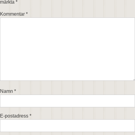
märkta
*
Kommentar
*
Namn
*
E-postadress
*