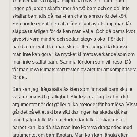
kommer faktiskt hjälpa miljön. Vi måste bli färre. Om
ingen på jorden skaffar mer än två barn och en del inte
skaffar barn alls då har vi en chans annars är det kört.
Sen borde egentligen alla få en kvot av utsläpp man får
släppa ut årligen för då kan man välja. Och då barns kvot
givetvis vara mindre och sedan stegvis öka. För det
handlar om val. Har man skaffat flera ungar då kanske
man inte kan göra lika mycket klimatpåverkande som om
man inte skaffat barn. Samma för dom som vill resa. Då
får man leva klimatsmart resten av året för att kompensera
för det.
Sen kan jag ifrågasätta åsikten som finns att barn skulle
vara en mänsklig rättighet. Blir less när jag tex hör det
argumentet när det gäller olika metoder för barnlösa. Visst
går det på ett etiskt bra sätt där ingen tar skada då kan
man hjälpa folk. Men metoder där folk tar skada eller
barnet kan lida då ska man inte komma dragandes med
argumentet om barnlängtan. Man kan kan längta efter