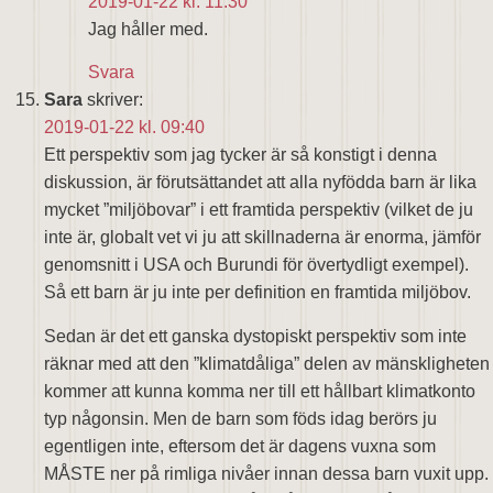
2019-01-22 kl. 11:30
Jag håller med.
Svara
Sara
skriver:
2019-01-22 kl. 09:40
Ett perspektiv som jag tycker är så konstigt i denna
diskussion, är förutsättandet att alla nyfödda barn är lika
mycket ”miljöbovar” i ett framtida perspektiv (vilket de ju
inte är, globalt vet vi ju att skillnaderna är enorma, jämför
genomsnitt i USA och Burundi för övertydligt exempel).
Så ett barn är ju inte per definition en framtida miljöbov.
Sedan är det ett ganska dystopiskt perspektiv som inte
räknar med att den ”klimatdåliga” delen av mänskligheten
kommer att kunna komma ner till ett hållbart klimatkonto
typ någonsin. Men de barn som föds idag berörs ju
egentligen inte, eftersom det är dagens vuxna som
MÅSTE ner på rimliga nivåer innan dessa barn vuxit upp.