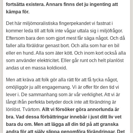
fortsätta existera. Annars finns det ju ingenting att
kämpa för.
Det här miljömoralistiska fingerpekandet vi fastnat i
kommer leda till att folk inte vågar uttala sig i miljöfrågor.
Eftersom bara den som gjort mest får säga något. Och då
faller alla föräldrar genast bort. Och alla som har en bil
eller en hund. Alla som äter kött. Och inom kort också alla
som använder elektricitet. Eller går runt och helt planlöst
andas ut en massa koldioxid.
Men att kräva att folk gör alla rätt för att få tycka något,
omöjliggör ju allt engagemang. Vi är offer för den tid vi
lever i. De sammanhang som är vår verklighet. Att vi är
långt ifrån perfekta betyder dock inte att förändring är
lönlöst. Tvärtom.
Allt vi försöker göra annorlunda är
bra. Vad dessa förbättringar innebär i just ditt liv vet
bara du om. Men att lägga all din tid på att granska
andra för att själv slippa genomföra förändringar. Det