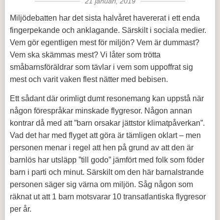
21 januari, 2019
Miljödebatten har det sista halvåret havererat i ett enda
fingerpekande och anklagande. Särskilt i sociala medier.
Vem gör egentligen mest för miljön? Vem är dummast?
Vem ska skämmas mest? Vi låter som trötta
småbarnsföräldrar som tävlar i vem som uppoffrat sig
mest och varit vaken flest nätter med bebisen.
Ett sådant där orimligt dumt resonemang kan uppstå när
någon förespråkar minskade flygresor. Någon annan
kontrar då med att ”barn orsakar jättstor klimatpåverkan”.
Vad det har med flyget att göra är tämligen oklart – men
personen menar i regel att hen på grund av att den är
barnlös har utsläpp ”till godo” jämfört med folk som föder
barn i parti och minut. Särskilt om den här barnalstrande
personen säger sig värna om miljön. Såg någon som
räknat ut att 1 barn motsvarar 10 transatlantiska flygresor
per år.