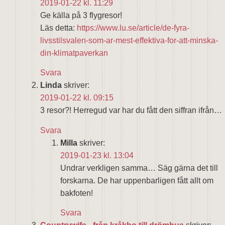
2019-01-22 kl. 11:29
Ge källa på 3 flygresor!
Läs detta:
https://www.lu.se/article/de-fyra-
livsstilsvalen-som-ar-mest-effektiva-for-att-minska-
din-klimatpaverkan
Svara
Linda
skriver:
2019-01-22 kl. 09:15
3 resor?! Herregud var har du fått den siffran ifrån…
Svara
Milla
skriver:
2019-01-23 kl. 13:04
Undrar verkligen samma… Säg gärna det till
forskarna. De har uppenbarligen fått allt om
bakfoten!
Svara