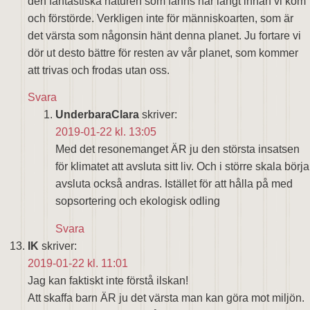
den fantastiska naturen som fanns här långt innan vi kom
och förstörde. Verkligen inte för människoarten, som är
det värsta som någonsin hänt denna planet. Ju fortare vi
dör ut desto bättre för resten av vår planet, som kommer
att trivas och frodas utan oss.
Svara
UnderbaraClara
skriver:
2019-01-22 kl. 13:05
Med det resonemanget ÄR ju den största insatsen
för klimatet att avsluta sitt liv. Och i större skala börja
avsluta också andras. Istället för att hålla på med
sopsortering och ekologisk odling
Svara
IK
skriver:
2019-01-22 kl. 11:01
Jag kan faktiskt inte förstå ilskan!
Att skaffa barn ÄR ju det värsta man kan göra mot miljön.