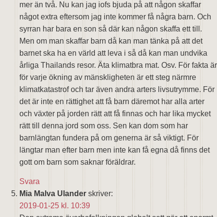
mer än två. Nu kan jag iofs bjuda på att någon skaffar
något extra eftersom jag inte kommer få några barn. Och
syrran har bara en son så där kan någon skaffa ett till.
Men om man skaffar barn då kan man tänka på att det
barnet ska ha en värld att leva i så då kan man undvika
årliga Thailands resor. Äta klimatbra mat. Osv. För fakta är
för varje ökning av mänskligheten är ett steg närmre
klimatkatastrof och tar även andra arters livsutrymme. För
det är inte en rättighet att få barn däremot har alla arter
och växter på jorden rätt att få finnas och har lika mycket
rätt till denna jord som oss. Sen kan dom som har
barnlängtan fundera på om generna är så viktigt. För
längtar man efter barn men inte kan få egna då finns det
gott om barn som saknar föräldrar.
Svara
Mia Malva Ulander
skriver:
2019-01-25 kl. 10:39