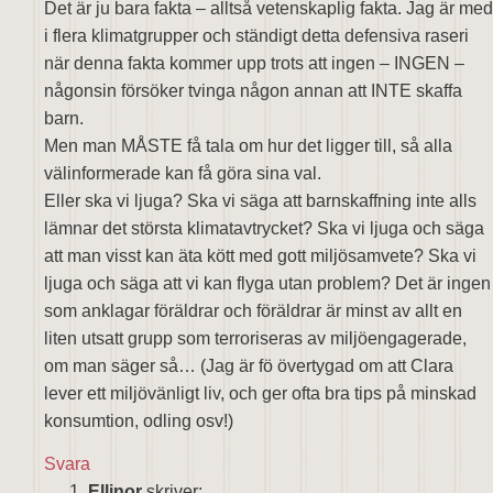
Det är ju bara fakta – alltså vetenskaplig fakta. Jag är med
i flera klimatgrupper och ständigt detta defensiva raseri
när denna fakta kommer upp trots att ingen – INGEN –
någonsin försöker tvinga någon annan att INTE skaffa
barn.
Men man MÅSTE få tala om hur det ligger till, så alla
välinformerade kan få göra sina val.
Eller ska vi ljuga? Ska vi säga att barnskaffning inte alls
lämnar det största klimatavtrycket? Ska vi ljuga och säga
att man visst kan äta kött med gott miljösamvete? Ska vi
ljuga och säga att vi kan flyga utan problem? Det är ingen
som anklagar föräldrar och föräldrar är minst av allt en
liten utsatt grupp som terroriseras av miljöengagerade,
om man säger så… (Jag är fö övertygad om att Clara
lever ett miljövänligt liv, och ger ofta bra tips på minskad
konsumtion, odling osv!)
Svara
Ellinor
skriver: