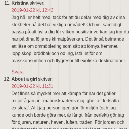
Kristina
skriver:
2019-01-22 kl. 12:43
Jag håller helt med, tack för att du delar med dig av dina
klokheter på det här viktiga området! Och vill samtidigt
passa på att hylla dig för vilken positiv inverkan jag tror du
har på dina följares klimatpåverkan. Det är så befriande
att läsa om ommöblering som sätt att förnya hemmet,
loppisköp, brödbak och odling, istället för om
masskonsumtion och flygresor till exotiska destinationer.
Svara
About a girl
skriver:
2019-01-22 kl. 11:31
Det finns så mycket mer att kämpa för när det gäller
miljöfrågan än ”människoartens möjlighet att fortsätta
existera”. Allt jag personligen gör för miljön (och jag
kunde och borde göra mer, är långt ifrån perfekt) gör jag
för djuren, naturen, haven, luften, träden. För jorden och