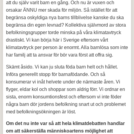
att du själv varit barn en gång. Och nu är vuxen och
orsakar ÄNNU mer skada för miljön. Så istället för att
begränsa oskyldiga nya barns tillblivelse kanske du ska
begränsa din egen levnad? Kollektiva självmord av stora
befolkningsgrupper torde minska på våra klimatavtryck
drastiskt. Vi kan börja här i Sverige eftersom vårt
klimatavtryck per person är enormt. Alla barnlösa som inte
har familj att ta ansvar för bör vara först att offra sig.
Skämt åsido. Vi kan ju sluta föda barn helt och hållet.
Införa generellt stopp för barnafödande. Och så
konsumerar vi inåt helvete under de närmaste åren. Vi
flyger, eldar kol och shoppar som aldrig förr. Vi ordnar en
sista, enorm konsumtionsfest och eftersom vi inte föder
några barn dör jordens befolkning snart ut och problemet
med befolkningsökningen är löst.
Om det nu inte var så att hela klimatdebatten handlar
om att säkerställa människoartens möjlighet att