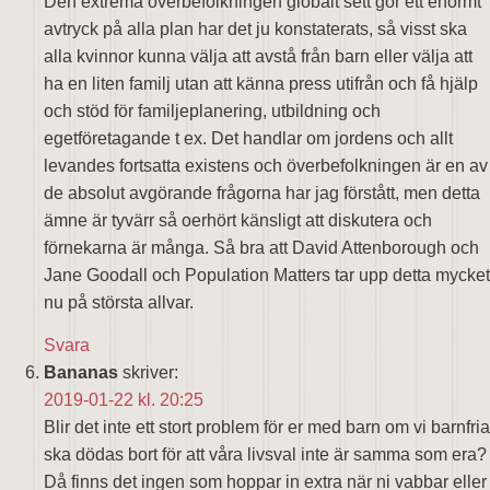
Den extrema överbefolkningen globalt sett gör ett enormt
avtryck på alla plan har det ju konstaterats, så visst ska
alla kvinnor kunna välja att avstå från barn eller välja att
ha en liten familj utan att känna press utifrån och få hjälp
och stöd för familjeplanering, utbildning och
egetföretagande t ex. Det handlar om jordens och allt
levandes fortsatta existens och överbefolkningen är en av
de absolut avgörande frågorna har jag förstått, men detta
ämne är tyvärr så oerhört känsligt att diskutera och
förnekarna är många. Så bra att David Attenborough och
Jane Goodall och Population Matters tar upp detta mycket
nu på största allvar.
Svara
Bananas
skriver:
2019-01-22 kl. 20:25
Blir det inte ett stort problem för er med barn om vi barnfria
ska dödas bort för att våra livsval inte är samma som era?
Då finns det ingen som hoppar in extra när ni vabbar eller