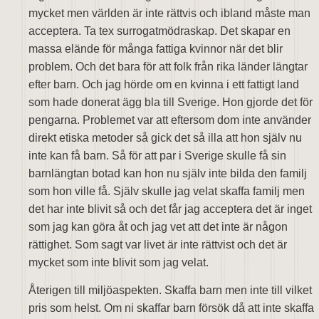
mycket men världen är inte rättvis och ibland måste man
acceptera. Ta tex surrogatmödraskap. Det skapar en
massa elände för många fattiga kvinnor när det blir
problem. Och det bara för att folk från rika länder längtar
efter barn. Och jag hörde om en kvinna i ett fattigt land
som hade donerat ägg bla till Sverige. Hon gjorde det för
pengarna. Problemet var att eftersom dom inte använder
direkt etiska metoder så gick det så illa att hon själv nu
inte kan få barn. Så för att par i Sverige skulle få sin
barnlängtan botad kan hon nu själv inte bilda den familj
som hon ville få. Själv skulle jag velat skaffa familj men
det har inte blivit så och det får jag acceptera det är inget
som jag kan göra åt och jag vet att det inte är någon
rättighet. Som sagt var livet är inte rättvist och det är
mycket som inte blivit som jag velat.
Återigen till miljöaspekten. Skaffa barn men inte till vilket
pris som helst. Om ni skaffar barn försök då att inte skaffa