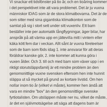
Vi snackar ett tidsfönster på tio år, och en tioåring kommer
i det perspektivet inte att vara problemet. Det är ju vuxna
människor IDAG som är de stora klimatbovarna. Det är de
som sitter med sina gigantiska klimatkonton som de
samlat på sig i stort sett under sitt vuxenliv. Ett barn
beställer inte per automatik långflygningar, äger bilar, har
anspråk på att värma upp en jättevilla mitt i vintern eller
käka kött fem dar i veckan. Allt sånt är vuxna företeelser
som de barn som föds idag 1. inte ansvarar för att deras
föräldrar kanske gör, 2. inte kommer att kunna göra i
vuxen ålder. Och 3. till och med barn som växer upp i en
riktigt storutsläppsfamilj är ett mindre problem än den
genomsnittlige vuxne svensken eftersom hen inte hunnit
släppa ut så mycket på grund av kortare livstid. Om hen
nollar inom tio år (vilket vi måste), kommer hen ändå att
vara en mindre ”bov” än den genomsnittlige svenske
fyrtiotalisten. Om utsläppen måste ner nu, vilket de måste,
är det en självmotsägelse att säga att dagens barn är