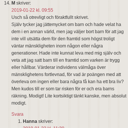
M
skriver:
2019-01-22 kl. 09:55
Usch så otrevligt och föraktfullt skrivet.
Själv tycker jag jättemycket om barn och hade velat ha
dem i en annan värld, men jag väljer bort barn för att jag
inte vill utsätta dem för den framtid som högst troligt
väntar mänskligheten inom någon eller några
generationer. Hade inte kunnat leva med mig själv och
veta att jag satt barn till en framtid som varken är trygg
eller hållbar. Värderar individens välmåga över
mänsklighetens fortlevnad, för vad är poängen med att
överleva om ingen eller bara några få kan ha ett bra liv?
Men kudos till er som tar risken för er och era barns
räkning. Modigt! Lite kortsiktigt tänkt kanske, men absolut
modigt.
Svara
Hanna
skriver: