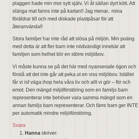
plaggen hade min mor sytt själv. Vi åt sällan dyrt kött. Att
slänga mat fanns inte på kartan!! Jag menar.. mina
föräldrar till och med diskade plastpåsar för att
återanvända!!
Stora familjer har inte råd att slösa på miljön. Min poäng
med detta är att fler barn inte nödvändigt innebär att
familjen som helhet blir en större miljöbov.
Vi måste kunna se på det här med nyanserade ögon och
förstå att det inte går att peka ut en viss miljöbov. Istället
får vi isf väga ihop hela våra liv och allt vi gör – för och
emot. Den mängd miljöförstöring som en familjs barn
representerar inte behöver vara samma mängd som en
annan familjs barn representerar. Och färre barn ger INTE
per automatik mindre miljöförstöring.
Svara
Hanna
skriver: