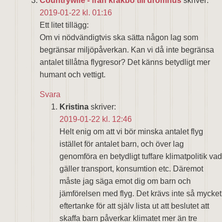
Countrywife - från kråkbo till drömhus
skriver:
2019-01-22 kl. 01:16
Ett litet tillägg:
Om vi nödvändigtvis ska sätta någon lag som
begränsar miljöpåverkan. Kan vi då inte begränsa
antalet tillåtna flygresor? Det känns betydligt mer
humant och vettigt.
Svara
Kristina
skriver:
2019-01-22 kl. 12:46
Helt enig om att vi bör minska antalet flyg
istället för antalet barn, och över lag
genomföra en betydligt tuffare klimatpolitik vad
gäller transport, konsumtion etc. Däremot
måste jag säga emot dig om barn och
jämförelsen med flyg. Det krävs inte så mycket
eftertanke för att själv lista ut att beslutet att
skaffa barn påverkar klimatet mer än tre