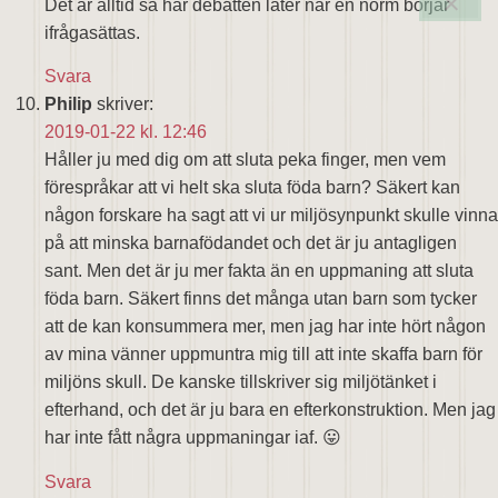
Det är alltid så här debatten låter när en norm börjar
ifrågasättas.
Svara
Philip
skriver:
2019-01-22 kl. 12:46
Håller ju med dig om att sluta peka finger, men vem
förespråkar att vi helt ska sluta föda barn? Säkert kan
någon forskare ha sagt att vi ur miljösynpunkt skulle vinna
på att minska barnafödandet och det är ju antagligen
sant. Men det är ju mer fakta än en uppmaning att sluta
föda barn. Säkert finns det många utan barn som tycker
att de kan konsummera mer, men jag har inte hört någon
av mina vänner uppmuntra mig till att inte skaffa barn för
miljöns skull. De kanske tillskriver sig miljötänket i
efterhand, och det är ju bara en efterkonstruktion. Men jag
har inte fått några uppmaningar iaf. 😛
Svara