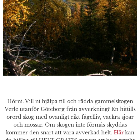
Hörni. Vill ni hjälpa till och rädda gammelskogen
Verle utanför Göteborg från avverkning? En hittills
orörd skog med ovanligt rikt fågelliv, vackra sjöar
och mossar. Om skogen inte förmås skyddas
kommer den snart att vara avverkad helt.
Här
kan