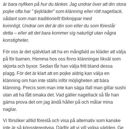
är bara nyfiken på hur du tänker. Jag undrar över att din stora
pojke ofta har ” tjejkläder” som klänning eller rött nagellack,
sådant som man traditionellt förknippar med
kvinnligt.
Undrar om det är din son eller du som föreslår
detta – eller att det bara kommer sig naturligt utan några
konstigheter.
För oss är det självklart att ha en mångfald av kläder att välja
på för barnen. Hemma hos oss finns klänningar likväl som
skjorta och byxor. Sedan får han välja fritt bland dessa
plagg. För det är klart att en pojke aldrig kan välja en
klänning om han inte ställs inför möjligheten att bära
klänning. Precis som man inte kan säga ifall man gillar sushi
utan att ha fått smaka det. Vad gäller nagellack så får han
gärna prova det om jag ändå håller på och målar mina
naglar.
Vi försöker alltid föreslå och visa på alternativ som kanske
inte är så könsstereotypa. Därför att vi vill vidga världen. Ge