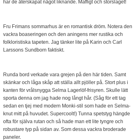
har de återskapat något liknande. Maffigt och storslaget!
Fru Frimans sommarhus är en romantisk dröm. Notera den
vackra boaseringen och den aningens mer rustika och
folkloristiska tapeten. Jag tänker lite på Karin och Carl
Larssons Sundborn faktiskt.
Runda bord verkade vara grejen på den här tiden. Samt
skänkar och låga skåp att ställa allt pjöller på. Stort plus i
kanten för vrålsnygga Selma Lagerlöf-frisyren. Skulle lätt
sporta denna om jag hade nog långt hår. (Såg för ett tag
sedan en tjej med modern Monki-stil som hade en Selma-
knut mitt på huvudet. Supercoolt!) Tunna spetstyg hängde
ofta för själva rutan och så hade man ett lite tyngre och
robustare typ på sidan av. Som dessa vackra broderade
paneler.