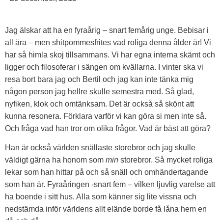
Jag älskar att ha en fyraårig – snart femårig unge. Bebisar i
all ära – men shitpommesfrites vad roliga denna ålder är! Vi
har så himla skoj tillsammans. Vi har egna interna skämt och
ligger och filosoferar i sängen om kvällarna. I vinter ska vi
resa bort bara jag och Bertil och jag kan inte tänka mig
någon person jag hellre skulle semestra med. Så glad,
nyfiken, klok och omtänksam. Det är också så skönt att
kunna resonera. Förklara varför vi kan göra si men inte så.
Och fråga vad han tror om olika frågor. Vad är bäst att göra?
Han är också världen snällaste storebror och jag skulle
väldigt gärna ha honom som
min
storebror. Så mycket roliga
lekar som han hittar på och så snäll och omhändertagande
som han är. Fyraåringen -snart fem – vilken ljuvlig varelse att
ha boende i sitt hus. Alla som känner sig lite vissna och
nedstämda inför världens allt elände borde få låna hem en