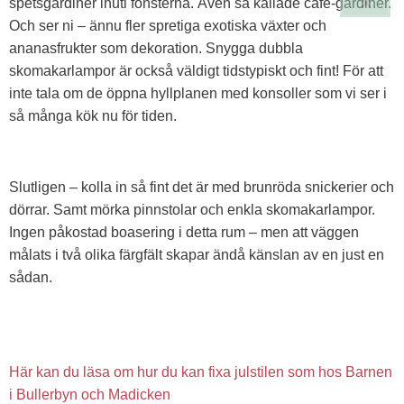
spetsgardiner inuti fönsterna. Även så kallade café-gardiner.
Och ser ni – ännu fler spretiga exotiska växter och
ananasfrukter som dekoration. Snygga dubbla
skomakarlampor är också väldigt tidstypiskt och fint! För att
inte tala om de öppna hyllplanen med konsoller som vi ser i
så många kök nu för tiden.
Slutligen – kolla in så fint det är med brunröda snickerier och
dörrar. Samt mörka pinnstolar och enkla skomakarlampor.
Ingen påkostad boasering i detta rum – men att väggen
målats i två olika färgfält skapar ändå känslan av en just en
sådan.
Här kan du läsa om hur du kan fixa julstilen som hos Barnen
i Bullerbyn och Madicken