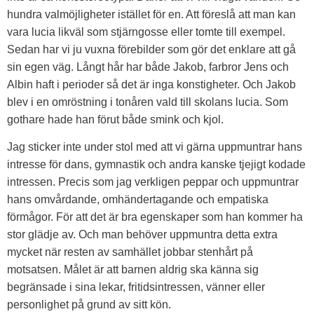
hundra valmöjligheter istället för en. Att föreslå att man kan
vara lucia likväl som stjärngosse eller tomte till exempel.
Sedan har vi ju vuxna förebilder som gör det enklare att gå
sin egen väg. Långt hår har både Jakob, farbror Jens och
Albin haft i perioder så det är inga konstigheter. Och Jakob
blev i en omröstning i tonåren vald till skolans lucia. Som
gothare hade han förut både smink och kjol.
Jag sticker inte under stol med att vi gärna uppmuntrar hans
intresse för dans, gymnastik och andra kanske tjejigt kodade
intressen. Precis som jag verkligen peppar och uppmuntrar
hans omvårdande, omhändertagande och empatiska
förmågor. För att det är bra egenskaper som han kommer ha
stor glädje av. Och man behöver uppmuntra detta extra
mycket när resten av samhället jobbar stenhårt på
motsatsen. Målet är att barnen aldrig ska känna sig
begränsade i sina lekar, fritidsintressen, vänner eller
personlighet på grund av sitt kön.