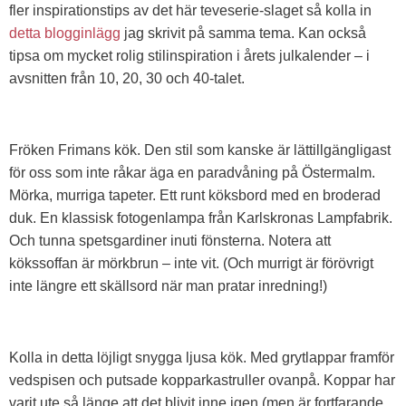
fler inspirationstips av det här teveserie-slaget så kolla in
detta blogginlägg
jag skrivit på samma tema. Kan också
tipsa om mycket rolig stilinspiration i årets julkalender – i
avsnitten från 10, 20, 30 och 40-talet.
Fröken Frimans kök. Den stil som kanske är lättillgängligast
för oss som inte råkar äga en paradvåning på Östermalm.
Mörka, murriga tapeter. Ett runt köksbord med en broderad
duk. En klassisk fotogenlampa från Karlskronas Lampfabrik.
Och tunna spetsgardiner inuti fönsterna. Notera att
kökssoffan är mörkbrun – inte vit. (Och murrigt är förövrigt
inte längre ett skällsord när man pratar inredning!)
Kolla in detta löjligt snygga ljusa kök. Med grytlappar framför
vedspisen och putsade kopparkastruller ovanpå. Koppar har
varit ute så länge att det blivit inne igen (men är fortfarande