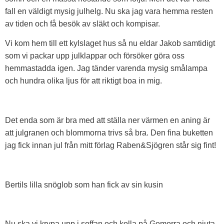
fall en väldigt mysig julhelg. Nu ska jag vara hemma resten
av tiden och få besök av släkt och kompisar.
Vi kom hem till ett kylslaget hus så nu eldar Jakob samtidigt
som vi packar upp julklappar och försöker göra oss
hemmastadda igen. Jag tänder varenda mysig smålampa
och hundra olika ljus för att riktigt boa in mig.
Det enda som är bra med att ställa ner värmen en aning är
att julgranen och blommorna trivs så bra. Den fina buketten
jag fick innan jul från mitt förlag Raben&Sjögren står sig fint!
Bertils lilla snöglob som han fick av sin kusin
Nu ska vi krypa upp i soffan och kolla på Gomorra och njuta