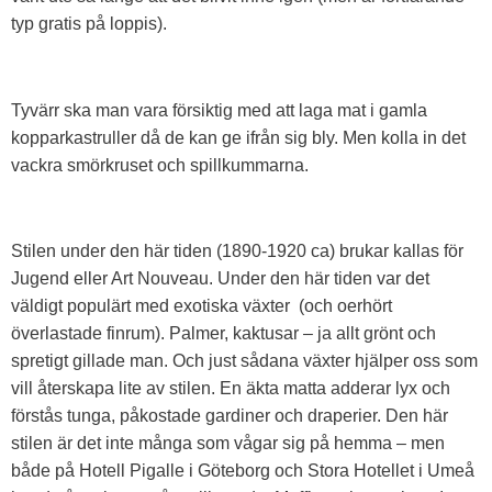
typ gratis på loppis).
Tyvärr ska man vara försiktig med att laga mat i gamla
kopparkastruller då de kan ge ifrån sig bly. Men kolla in det
vackra smörkruset och spillkummarna.
Stilen under den här tiden (1890-1920 ca) brukar kallas för
Jugend eller Art Nouveau. Under den här tiden var det
väldigt populärt med exotiska växter (och oerhört
överlastade finrum). Palmer, kaktusar – ja allt grönt och
spretigt gillade man. Och just sådana växter hjälper oss som
vill återskapa lite av stilen. En äkta matta adderar lyx och
förstås tunga, påkostade gardiner och draperier. Den här
stilen är det inte många som vågar sig på hemma – men
både på Hotell Pigalle i Göteborg och Stora Hotellet i Umeå