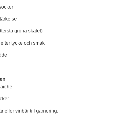
ösocker
tärkelse
yttersta gröna skalet)
 efter tycke och smak
ädde
gen
raiche
ocker
r eller vinbär till garnering.