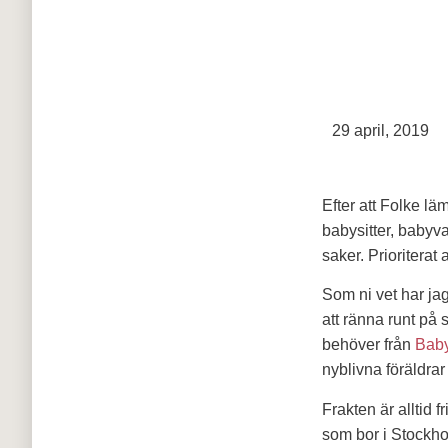
29 april, 2019
Efter att Folke lä
babysitter, babyva
saker. Prioriterat 
Som ni vet har ja
att ränna runt på 
behöver från
Bab
nyblivna föräldra
Frakten är alltid 
som bor i Stockh