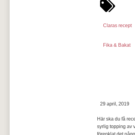
Claras recept
Fika & Bakat
29 april, 2019
Här ska du få rec
syrlig topping av
förenklat det någo