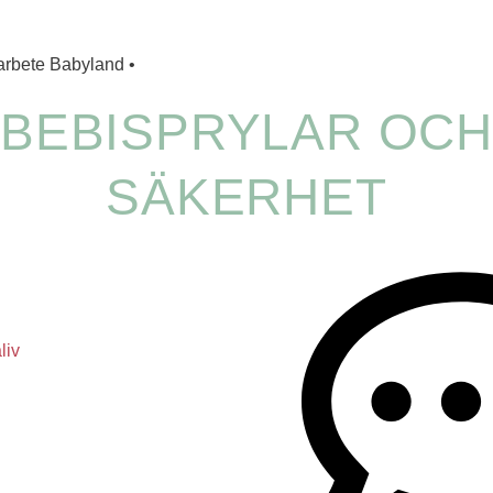
rbete Babyland •
BEBISPRYLAR OCH
SÄKERHET
liv