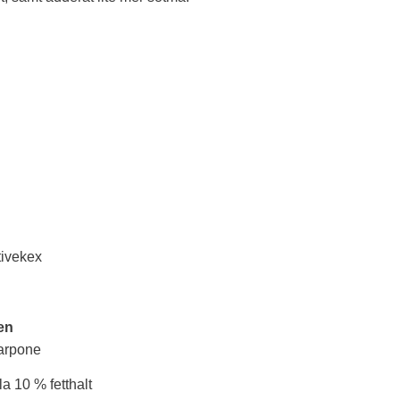
tivekex
gen
arpone
a 10 % fetthalt