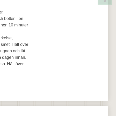
r.
h botten i en
gnen 10 minuter
rkelse,
 smet. Häll över
 ugnen och låt
da dagen innan.
sp. Häll över