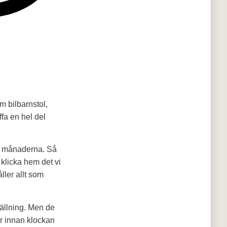
m bilbarnstol,
ffa en hel del
te månaderna. Så
 klicka hem det vi
ller allt som
tällning. Men de
r innan klockan