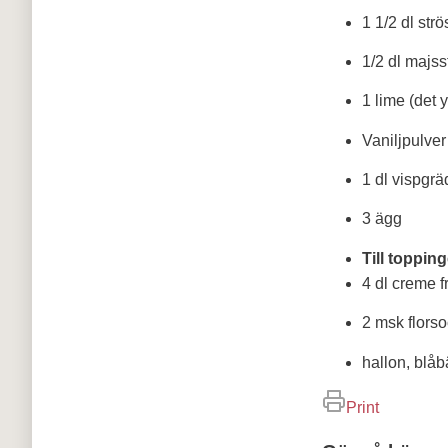
1 1/2 dl str
1/2 dl majss
1 lime (det 
Vaniljpulver
1 dl vispgr
3 ägg
Till toppin
4 dl creme f
2 msk flors
hallon, blåbä
Print