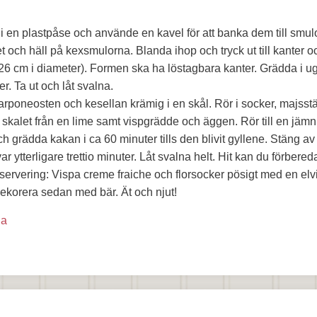
 en plastpåse och använde en kavel för att banka dem till smulo
 och häll på kexsmulorna. Blanda ihop och tryck ut till kanter oc
 26 cm i diameter). Formen ska ha löstagbara kanter. Grädda i u
r. Ta ut och låt svalna.
rponeosten och kesellan krämig i en skål. Rör i socker, majsstä
, skalet från en lime samt vispgrädde och äggen. Rör till en jämn
h grädda kakan i ca 60 minuter tills den blivit gyllene. Stäng av
ar ytterligare trettio minuter. Låt svalna helt. Hit kan du förbere
servering: Vispa creme fraiche och florsocker pösigt med en elvi
ekorera sedan med bär. Ät och njut!
na