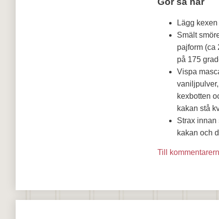
Gör så här
Lägg kexen i
Smält smöret
pajform (ca
på 175 grade
Vispa masca
vaniljpulver
kexbotten oc
kakan stå kv
Strax innan 
kakan och d
Till kommentarer