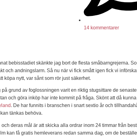
14 kommentarer
mnat bebisstadiet skänkte jag bort de flesta småbarngrejerna. So
kt och andningslarm. Så nu när vi fick smått igen fick vi införska
att köpa nytt, var sånt som rör just säkerhet.
g på grund av foglossningen varit en riktig stugsittare de senas
stan och göra inköp har inte kommit på fråga. Skönt att då kunna
yland
. De har funnits i branschen i snart sextio år och tillhandahå
r kan tänkas behöva.
fri och deras mål är att skicka alla ordrar inom 24 timmar från bes
olm kan få gratis hemleverans redan samma dag, om de beställe