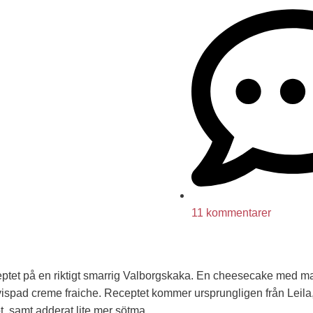
11 kommentarer
eptet på en riktigt smarrig Valborgskaka. En cheesecake med 
 vispad creme fraiche. Receptet kommer ursprungligen från Leila
t, samt adderat lite mer sötma.