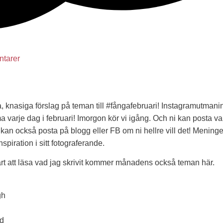
tarer
ga, knasiga förslag på teman till #fångafebruari! Instagramutmani
ema varje dag i februari! Imorgon kör vi igång. Och ni kan posta va
kan också posta på blogg eller FB om ni hellre vill det! Meninge
inspiration i sitt fotograferande.
rt att läsa vad jag skrivit kommer månadens också teman här.
gh
rd