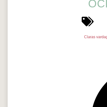
OC
Claras varda