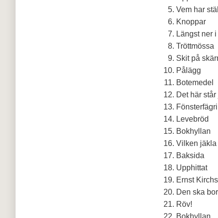
Vem har stäl
Knoppar
Längst ner 
Tröttmössa
Skit på skä
Pålägg
Botemedel
Det här står 
Fönsterfägr
Levebröd
Bokhyllan
Vilken jäkla
Baksida
Upphittat
Ernst Kirchs
Den ska bor
Röv!
Bokhyllan