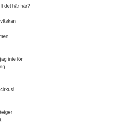
lt det här här?
i väskan
rmen
jag inte för
ing
 cirkus!
teiger
t