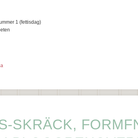
nummer 1 (fettisdag)
heten
na
S-SKRÄCK, FORMF