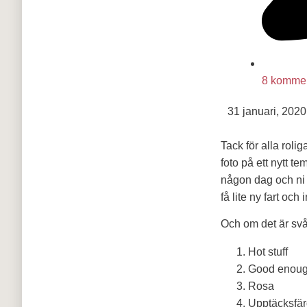
8 kommen
31 januari, 2020
Tack för alla roli
foto på ett nytt t
någon dag och ni 
få lite ny fart och 
Och om det är svå
Hot stuff
Good enou
Rosa
Upptäcksfä