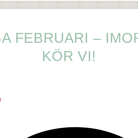
A FEBRUARI – IM
KÖR VI!
g