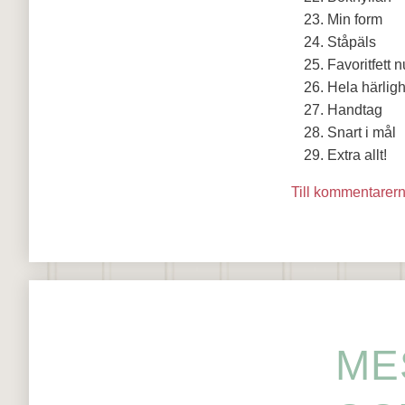
Min form
Ståpäls
Favoritfett 
Hela härlig
Handtag
Snart i mål
Extra allt!
Till kommentarer
ME