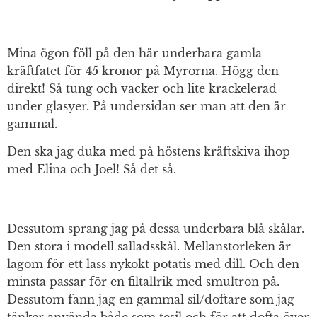
Mina ögon föll på den här underbara gamla
kräftfatet för 45 kronor på Myrorna. Högg den
direkt! Så tung och vacker och lite krackelerad
under glasyer. På undersidan ser man att den är
gammal.
Den ska jag duka med på höstens kräftskiva ihop
med Elina och Joel! Så det så.
Dessutom sprang jag på dessa underbara blå skålar.
Den stora i modell salladsskål. Mellanstorleken är
lagom för ett lass nykokt potatis med dill. Och den
minsta passar för en filtallrik med smultron på.
Dessutom fann jag en gammal sil/doftare som jag
tänker använda både som tesil och för att dofta över