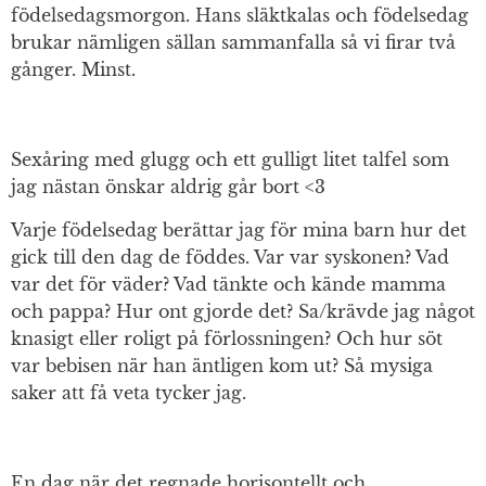
födelsedagsmorgon. Hans släktkalas och födelsedag
brukar nämligen sällan sammanfalla så vi firar två
gånger. Minst.
Sexåring med glugg och ett gulligt litet talfel som
jag nästan önskar aldrig går bort <3
Varje födelsedag berättar jag för mina barn hur det
gick till den dag de föddes. Var var syskonen? Vad
var det för väder? Vad tänkte och kände mamma
och pappa? Hur ont gjorde det? Sa/krävde jag något
knasigt eller roligt på förlossningen? Och hur söt
var bebisen när han äntligen kom ut? Så mysiga
saker att få veta tycker jag.
En dag när det regnade horisontellt och