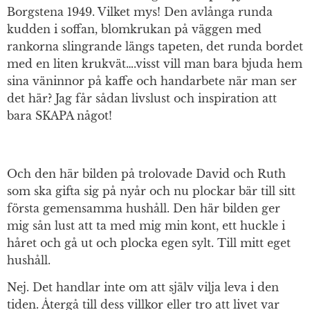
Borgstena 1949. Vilket mys! Den avlånga runda
kudden i soffan, blomkrukan på väggen med
rankorna slingrande längs tapeten, det runda bordet
med en liten krukvät….visst vill man bara bjuda hem
sina väninnor på kaffe och handarbete när man ser
det här? Jag får sådan livslust och inspiration att
bara SKAPA något!
Och den här bilden på trolovade David och Ruth
som ska gifta sig på nyår och nu plockar bär till sitt
första gemensamma hushåll. Den här bilden ger
mig sån lust att ta med mig min kont, ett huckle i
håret och gå ut och plocka egen sylt. Till mitt eget
hushåll.
Nej. Det handlar inte om att själv vilja leva i den
tiden. Återgå till dess villkor eller tro att livet var