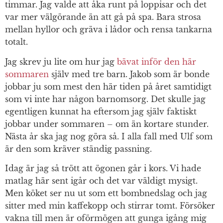
timmar. Jag valde att åka runt på loppisar och det
var mer välgörande än att gå på spa. Bara strosa
mellan hyllor och gräva i lådor och rensa tankarna
totalt.
Jag skrev ju lite om hur jag
bävat inför den här
sommaren
själv med tre barn. Jakob som är bonde
jobbar ju som mest den här tiden på året samtidigt
som vi inte har någon barnomsorg. Det skulle jag
egentligen kunnat ha eftersom jag själv faktiskt
jobbar under sommaren – om än kortare stunder.
Nästa år ska jag nog göra så. I alla fall med Ulf som
är den som kräver ständig passning.
Idag är jag så trött att ögonen går i kors. Vi hade
matlag här sent igår och det var väldigt mysigt.
Men köket ser nu ut som ett bombnedslag och jag
sitter med min kaffekopp och stirrar tomt. Försöker
vakna till men är oförmögen att gunga igång mig