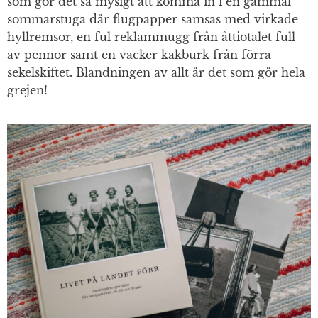
som gör det så mysigt att komma in i en gammal
sommarstuga där flugpapper samsas med virkade
hyllremsor, en ful reklammugg från åttiotalet full
av pennor samt en vacker kakburk från förra
sekelskiftet. Blandningen av allt är det som gör hela
grejen!