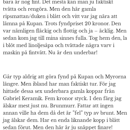
bara är nog fint. Det mesta kan man ju faktiskt
tvätta och rengöra. Men den här gamla
ripsmattan/duken i blått och vitt var jag nära att
lämna på Kupan. Trots fyndpriset 20 kronor. Den
var nämligen fläckig och flottig och ja – äcklig. Men
sedan kom jag till mina sinnes fulla. Tog hem den, la
i blöt med linoljesåpa och tvättade några varv i
maskin på fintvätt. Nu är den underbar!
Går typ aldrig att göra fynd på Kupan och Myrorna
längre. Men ibland har man faktiskt tur. För jag
hittade dessa sex underbara gamla koppar från
Gabriel Keramik. Fem kronor styck. I den färg jag
älskar mest just nu. Brunmurr. Fattar att ingen
annan ville ha dem då det är ”fel” typ av brunt. Men
jag älskar dem. Har en enda liknande kopp i blått
sedan förut. Men den här är ju snäppet finare!